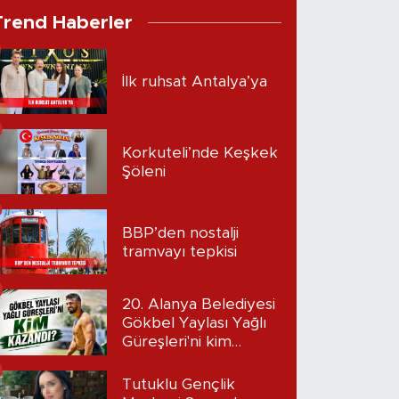
Trend Haberler
İlk ruhsat Antalya’ya
Korkuteli’nde Keşkek
Şöleni
BBP’den nostalji
tramvayı tepkisi
20. Alanya Belediyesi
Gökbel Yaylası Yağlı
Güreşleri'ni kim
kazandı?
Tutuklu Gençlik