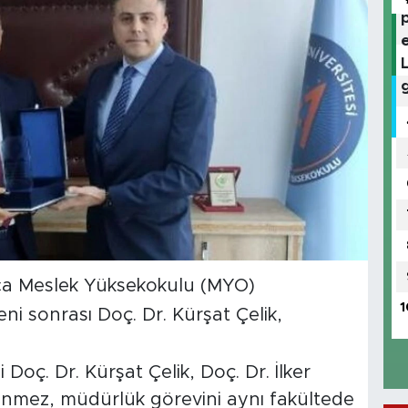
uca Meslek Yüksekokulu (MYO)
1
ni sonrası Doç. Dr. Kürşat Çelik,
oç. Dr. Kürşat Çelik, Doç. Dr. İlker
önmez, müdürlük görevini aynı fakültede