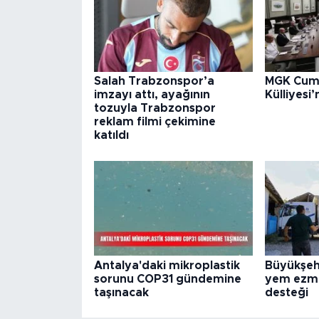
Salah Trabzonspor’a
MGK Cumh
imzayı attı, ayağının
Külliyesi
tozuyla Trabzonspor
reklam filmi çekimine
katıldı
Antalya'daki mikroplastik
Büyükşehi
sorunu COP31 gündemine
yem ezme
taşınacak
desteği