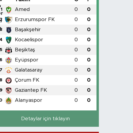
Amed
0
0
1
Erzurumspor FK
0
0
2
Başakşehir
0
0
3
Kocaelispor
0
0
4
Beşiktaş
0
0
5
Eyüpspor
0
0
6
Galatasaray
0
0
7
Çorum FK
0
0
8
Gaziantep FK
0
0
9
Alanyaspor
0
0
0
Detaylar için tıklayın