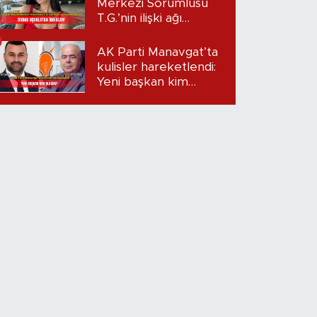
Merkezi Sorumlusu
T.G.’nin ilişki ağı
mercek altında:
Dudak uçuklatan
AK Parti Manavgat’ta
iddialar!
kulisler hareketlendi:
Yeni başkan kim
olacak?