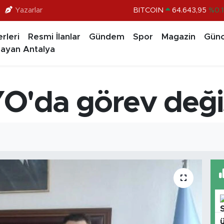
Yazarlar
BITCOIN
64.643,95
%0.1
DOLAR
47,6006
%0.0
rleri
Resmi İlanlar
Gündem
Spor
Magazin
Günc
EURO
55,0250
%0.0
ayan Antalya
STERLİN
64,2398
%0.
GRAM ALTIN
6500.87
%0.1
O'da görev deği
BİST100
13.799
%7