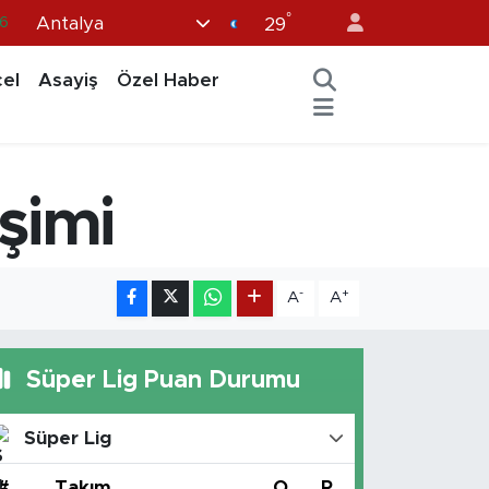
°
Antalya
6
29
6
el
Asayiş
Özel Haber
2
2
2
şimi
0
-
+
A
A
Süper Lig Puan Durumu
Süper Lig
#
Takım
O
P