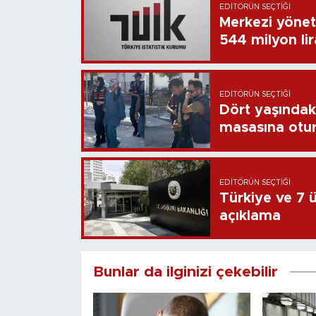
EDITÖRÜN SEÇTIĞI
Merkezi yönet
544 milyon li
EDITÖRÜN SEÇTIĞI
Dört yaşındaki
masasına otu
EDITÖRÜN SEÇTIĞI
Türkiye ve 7 ül
açıklama
Bunlar da ilginizi çekebilir