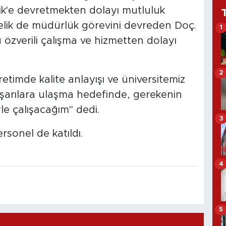
lik'e devretmekten dolayı mutluluk
elik de müdürlük görevini devreden Doç.
1
özverili çalışma ve hizmetten dolayı
2
etimde kalite anlayışı ve üniversitemiz
başarılara ulaşma hedefinde, gerekenin
yle çalışacağım" dedi.
3
sonel de katıldı.
4
5