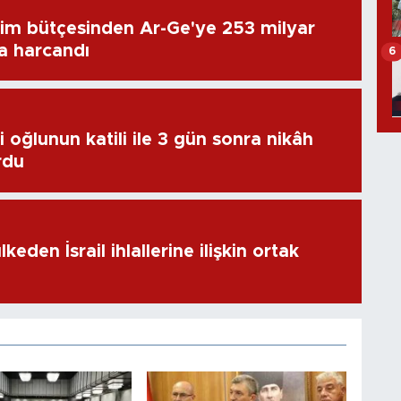
im bütçesinden Ar-Ge'ye 253 milyar
ra harcandı
6
 oğlunun katili ile 3 gün sonra nikâh
rdu
keden İsrail ihlallerine ilişkin ortak