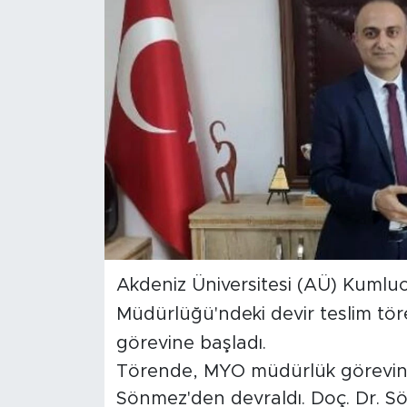
Magazin
Özel Haber
Politika
Resmi İlanlar
Sağlık
Spor
Akdeniz Üniversitesi (AÜ) Kuml
Turizm
Müdürlüğü'ndeki devir teslim töre
görevine başladı.
Törende, MYO müdürlük görevini D
Sönmez'den devraldı. Doç. Dr. S