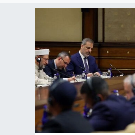
Magazin
Özel Haber
Politika
Resmi İlanlar
Sağlık
Spor
Turizm