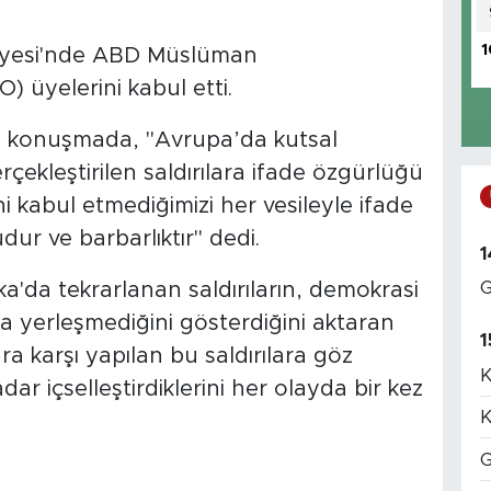
1
iyesi'nde ABD Müslüman
 üyelerini kabul etti.
i konuşmada, "Avrupa’da kutsal
erçekleştirilen saldırılara ifade özgürlüğü
i kabul etmediğimizi her vesileyle ifade
dur ve barbarlıktır" dedi.
1
G
a'da tekrarlanan saldırıların, demokrasi
a yerleşmediğini gösterdiğini aktaran
1
a karşı yapılan bu saldırılara göz
K
ar içselleştirdiklerini her olayda bir kez
K
G