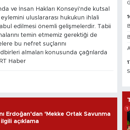
G
'nda ve İnsan Hakları Konseyi'nde kutsal
1
 eylemini uluslararası hukukun ihlali
B
abul edilmesi önemli gelişmelerdir. Tabii
alarını temin etmemiz gerektiği de
B
kelere bu nefret suçlarını
A
tedbirleri almaları konusunda çağrılarda
TRT Haber
1
S
1
ı Erdoğan’dan ‘Mekke Ortak Savunma
ilgili açıklama