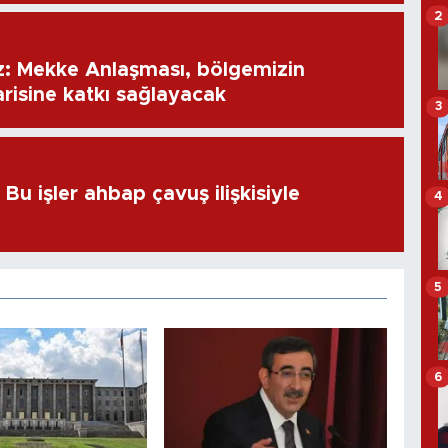
2
: Mekke Anlaşması, bölgemizin
risine katkı sağlayacak
3
u işler ahbap çavuş ilişkisiyle
4
5
6