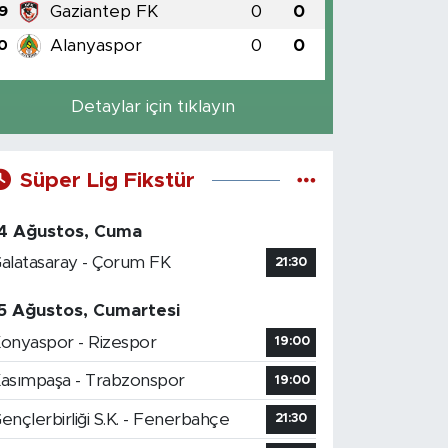
Gaziantep FK
0
0
9
Alanyaspor
0
0
0
Detaylar için tıklayın
Süper Lig Fikstür
4 Ağustos, Cuma
alatasaray - Çorum FK
21:30
5 Ağustos, Cumartesi
onyaspor - Rizespor
19:00
asımpaşa - Trabzonspor
19:00
ençlerbirliği S.K. - Fenerbahçe
21:30