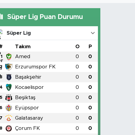
Süper Lig Puan Durumu
Süper Lig
#
Takım
O
P
Amed
0
0
1
Erzurumspor FK
0
0
2
Başakşehir
0
0
3
Kocaelispor
0
0
4
Beşiktaş
0
0
5
Eyüpspor
0
0
6
Galatasaray
0
0
7
Çorum FK
0
0
8