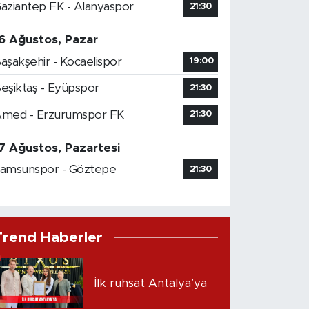
aziantep FK - Alanyaspor
21:30
6 Ağustos, Pazar
aşakşehir - Kocaelispor
19:00
eşiktaş - Eyüpspor
21:30
med - Erzurumspor FK
21:30
7 Ağustos, Pazartesi
amsunspor - Göztepe
21:30
Trend Haberler
İlk ruhsat Antalya’ya