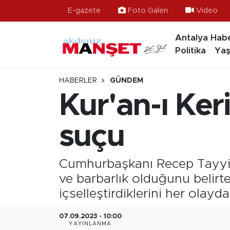
E-gazete
Foto Galeri
Video
Antalya Habe
Asayiş
Hava Durumu
Politika
Yaş
Bilim & Teknoloji
Trafik Durumu
HABERLER
GÜNDEM
Eğitim
Süper Lig Puan Durumu ve Fikstür
Kur'an-ı Keri
Ekonomi
Tüm Manşetler
suçu
Güncel
Son Dakika Haberleri
Cumhurbaşkanı Recep Tayyip E
Gündem
Haber Arşivi
ve barbarlık olduğunu belirte
içselleştirdiklerini her olayd
İlçeler
07.09.2023 - 10:00
Kültür- Sanat
YAYINLANMA