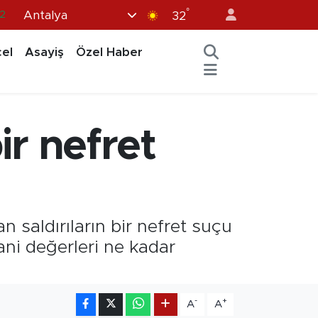
.2
°
Antalya
32
7
el
Asayiş
Özel Haber
7
5
12
ir nefret
9
 saldırıların bir nefret suçu
ani değerleri ne kadar
-
+
A
A