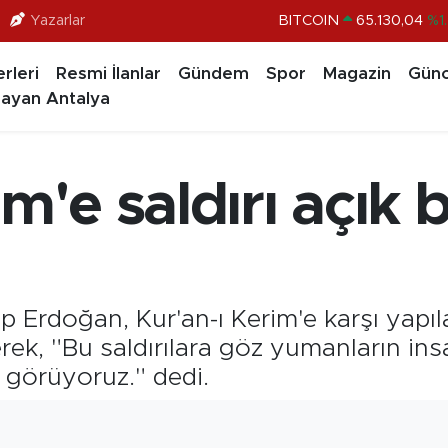
BITCOIN
65.130,04
%1
Yazarlar
DOLAR
47,7106
%0.1
rleri
Resmi İlanlar
Gündem
Spor
Magazin
Günc
EURO
55,1652
%0.2
ayan Antalya
STERLİN
64,4046
%0.3
GRAM ALTIN
6618.49
%2.
m'e saldırı açık b
BİST100
13.773
%-1
rdoğan, Kur'an-ı Kerim'e karşı yapılan
rek, "Bu saldırılara göz yumanların ins
a görüyoruz." dedi.