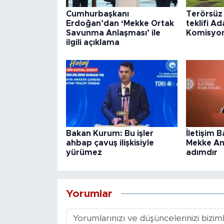
Cumhurbaşkanı
Terörsüz
Erdoğan’dan ‘Mekke Ortak
teklifi Ad
Savunma Anlaşması’ ile
Komisyo
ilgili açıklama
Bakan Kurum: Bu işler
İletişim 
ahbap çavuş ilişkisiyle
Mekke Anl
yürümez
adımdır
Yorumlar