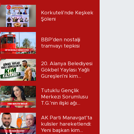
Korkuteli’nde Keşkek
Şöleni
BBP’den nostalji
tramvayı tepkisi
20. Alanya Belediyesi
Gökbel Yaylası Yağlı
Güreşleri'ni kim
kazandı?
Tutuklu Gençlik
Merkezi Sorumlusu
T.G.’nin ilişki ağı
mercek altında:
Dudak uçuklatan
AK Parti Manavgat’ta
iddialar!
kulisler hareketlendi:
Yeni başkan kim