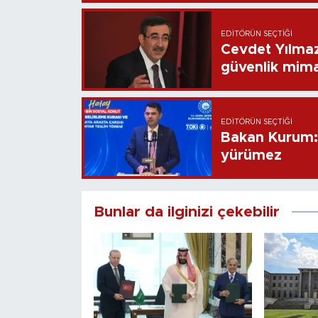
EDITÖRÜN SEÇTIĞI
Cevdet Yılmaz
güvenlik mima
EDITÖRÜN SEÇTIĞI
Bakan Kurum: B
yürümez
Bunlar da ilginizi çekebilir