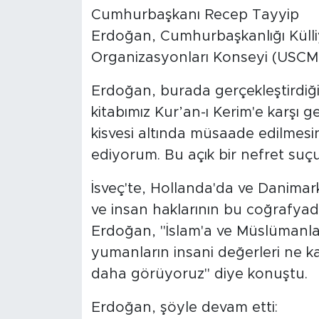
Cumhurbaşkanı Recep Tayyip
Erdoğan, Cumhurbaşkanlığı Küll
Organizasyonları Konseyi (USCMO)
Erdoğan, burada gerçekleştirdiğ
kitabımız Kur’an-ı Kerim'e karşı g
kisvesi altında müsaade edilmesin
ediyorum. Bu açık bir nefret suçu
İsveç'te, Hollanda'da ve Danimark
ve insan haklarının bu coğrafyad
Erdoğan, "İslam'a ve Müslümanlar
yumanların insani değerleri ne kad
daha görüyoruz" diye konuştu.
Erdoğan, şöyle devam etti: