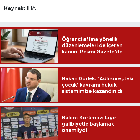
Kaynak:
İHA
Öğrenci affına yönelik
düzenlemeleri de içeren
kanun, Resmi Gazete'de
yayımlandı
Bakan Gürlek: ‘Adli süreçteki
çocuk’ kavramı hukuk
sistemimize kazandırıldı
Bülent Korkmaz: Lige
galibiyetle başlamak
önemliydi