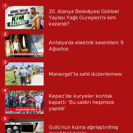
1
20. Alanya Belediyesi Gökbel
Yaylası Yağlı Güreşleri'ni kim
kazandı?
2
Antalya'da elektrik kesintileri: 9
Ağustos
3
Manavgat’ta sahil düzenlemesi
4
Kepez’de kuryeler kontak
kapattı: ‘Bu saldırı hepimize
yapıldı’
5
Güllü'nün kızına ağırlaştırılmış