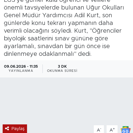
önemli tavsiyelerde bulunan Uğur Okulları
Magazin
Genel Müdür Yardımcısı Adil Kurt, son
günlerde konu tekrarı yapmanın daha
Özel Haber
verimli olacağını söyledi. Kurt, "Öğrenciler
biyolojik saatlerini sınav gününe göre
Politika
ayarlamalı, sınavdan bir gün önce ise
dinlenmeye odaklanmalı" dedi.
Resmi İlanlar
09.06.2026 - 11:35
3 DK
Sağlık
YAYINLANMA
OKUNMA SÜRESI
Spor
Turizm
Paylaş
-
+
A
A