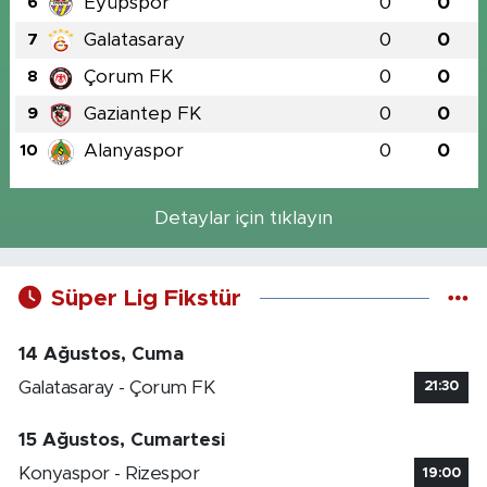
Eyüpspor
0
0
6
Galatasaray
0
0
7
Çorum FK
0
0
8
Gaziantep FK
0
0
9
Alanyaspor
0
0
10
Detaylar için tıklayın
Süper Lig Fikstür
14 Ağustos, Cuma
Galatasaray - Çorum FK
21:30
15 Ağustos, Cumartesi
Konyaspor - Rizespor
19:00