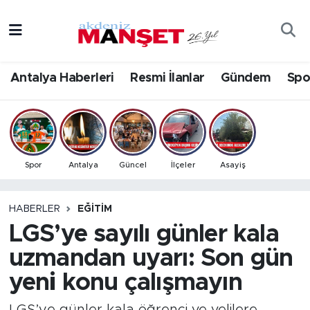
Asayiş
Antalya Nöbetçi Eczaneler
Antalya Haberleri
Resmi İlanlar
Gündem
Spo
Bilim & Teknoloji
Antalya Hava Durumu
Eğitim
Antalya Namaz Vakitleri
Ekonomi
Antalya Trafik Yoğunluk Haritası
Spor
Antalya
Güncel
İlçeler
Asayiş
Güncel
Süper Lig Puan Durumu ve Fikstür
HABERLER
EĞITIM
LGS’ye sayılı günler kala
Gündem
Tüm Manşetler
uzmandan uyarı: Son gün
İlçeler
Son Dakika Haberleri
yeni konu çalışmayın
Kültür- Sanat
Haber Arşivi
LGS’ye günler kala öğrenci ve velilere