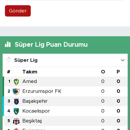
Gönder
Süper Lig Puan Durumu
Süper Lig
#
Takım
O
P
Amed
0
0
1
Erzurumspor FK
0
0
2
Başakşehir
0
0
3
Kocaelispor
0
0
4
Beşiktaş
0
0
5