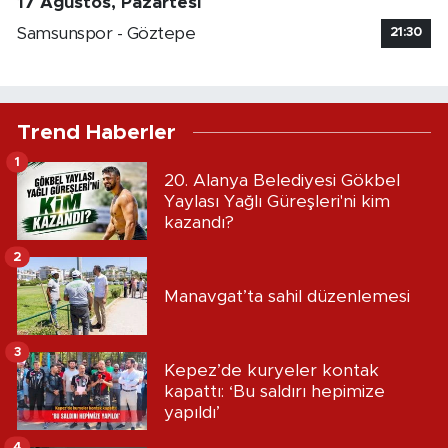
17 Ağustos, Pazartesi
Samsunspor - Göztepe
21:30
Trend Haberler
1
20. Alanya Belediyesi Gökbel
Yaylası Yağlı Güreşleri'ni kim
kazandı?
2
Manavgat’ta sahil düzenlemesi
3
Kepez’de kuryeler kontak
kapattı: ‘Bu saldırı hepimize
yapıldı’
4