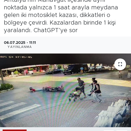
noktada yalnızca 1 saat arayla meydana
Magazin
gelen iki motosiklet kazası, dikkatleri o
bölgeye çevirdi. Kazalardan birinde 1 kişi
Özel Haber
yaralandı. ChatGPT’ye sor
Politika
06.07.2025 - 11:11
YAYINLANMA
Resmi İlanlar
Sağlık
Spor
Turizm