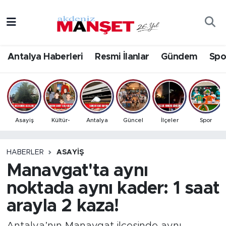
Asayiş
Antalya Nöbetçi Eczaneler
Antalya Haberleri
Resmi İlanlar
Gündem
Spo
Bilim & Teknoloji
Antalya Hava Durumu
Eğitim
Antalya Namaz Vakitleri
Ekonomi
Antalya Trafik Yoğunluk Haritası
Asayiş
Kültür-
Antalya
Güncel
İlçeler
Spor
Güncel
Süper Lig Puan Durumu ve Fikstür
HABERLER
ASAYIŞ
Manavgat'ta aynı
Gündem
Tüm Manşetler
noktada aynı kader: 1 saat
İlçeler
Son Dakika Haberleri
arayla 2 kaza!
Kültür- Sanat
Haber Arşivi
Antalya’nın Manavgat ilçesinde aynı