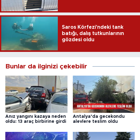
Saros Körfezi'ndeki tank
batığı, dalış tutkunlarının
gözdesi oldu
Bunlar da ilginizi çekebilir
Anız yangını kazaya neden
Antalya’da gecekondu
oldu: 13 araç birbirine girdi
alevlere teslim oldu