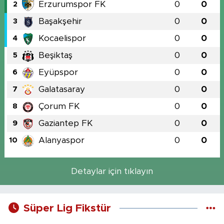
Erzurumspor FK
0
0
2
Başakşehir
0
0
3
Kocaelispor
0
0
4
Beşiktaş
0
0
5
Eyüpspor
0
0
6
Galatasaray
0
0
7
Çorum FK
0
0
8
Gaziantep FK
0
0
9
Alanyaspor
0
0
10
Detaylar için tıklayın
Süper Lig Fikstür