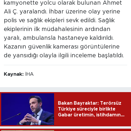
kamyonette yolcu olarak bulunan Ahmet
Ali Ç. yaralandı. İhbar üzerine olay yerine
polis ve sağlık ekipleri sevk edildi. Sağlık
ekiplerinin ilk müdahalesinin ardından
yaralı, ambulansla hastaneye kaldırıldı.
Kazanın güvenlik kamerası görüntülerine
de yansıdığı olayla ilgili inceleme başlatıldı.
Kaynak:
İHA
Bakan Bayraktar: Terörsüz
Türkiye süreciyle birlikte
Gabar üretimin, istihdamın
ve umudun adresi oldu