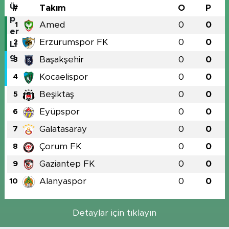
#
Takım
O
P
Amed
0
0
1
Erzurumspor FK
0
0
2
Başakşehir
0
0
3
Kocaelispor
0
0
4
Beşiktaş
0
0
5
Eyüpspor
0
0
6
Galatasaray
0
0
7
Çorum FK
0
0
8
Gaziantep FK
0
0
9
Alanyaspor
0
0
10
Detaylar için tıklayın