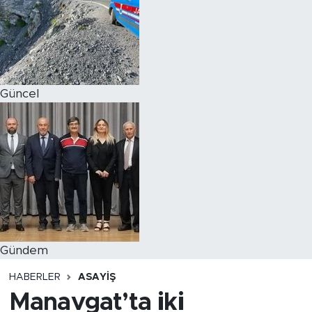
Magazin
Özel Haber
Güncel
Politika
Resmi İlanlar
Sağlık
Spor
Turizm
Gündem
HABERLER
ASAYIŞ
Manavgat’ta iki