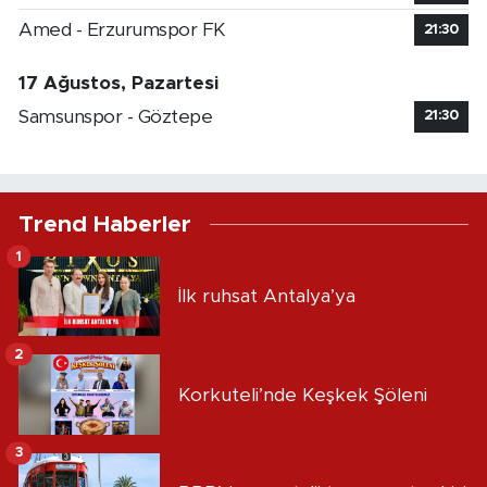
Amed - Erzurumspor FK
21:30
17 Ağustos, Pazartesi
Samsunspor - Göztepe
21:30
Trend Haberler
1
İlk ruhsat Antalya’ya
2
Korkuteli’nde Keşkek Şöleni
3