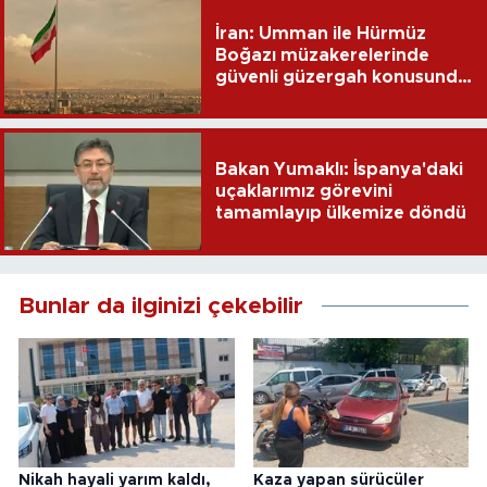
İran: Umman ile Hürmüz
Boğazı müzakerelerinde
güvenli güzergah konusunda
anlaşmaya vardık
Bakan Yumaklı: İspanya'daki
uçaklarımız görevini
tamamlayıp ülkemize döndü
Bunlar da ilginizi çekebilir
Nikah hayali yarım kaldı,
Kaza yapan sürücüler