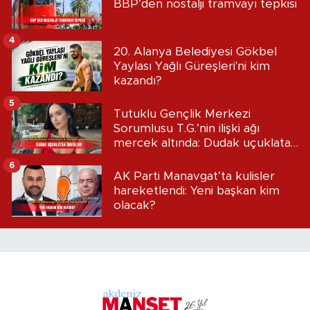
BBP’den nostalji tramvayı tepkisi
4
20. Alanya Belediyesi Gökbel
Yaylası Yağlı Güreşleri'ni kim
kazandı?
5
Tutuklu Gençlik Merkezi
Sorumlusu T.G.’nin ilişki ağı
mercek altında: Dudak uçuklatan
iddialar!
6
AK Parti Manavgat’ta kulisler
hareketlendi: Yeni başkan kim
olacak?