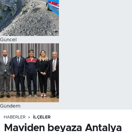
Magazin
Özel Haber
Güncel
Politika
Resmi İlanlar
Sağlık
Spor
Turizm
Gündem
HABERLER
İLÇELER
Maviden beyaza Antalya