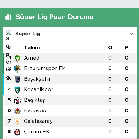
Süper Lig Puan Durumu
Süper Lig
#
Takım
O
P
Amed
0
0
1
Erzurumspor FK
0
0
2
Başakşehir
0
0
3
Kocaelispor
0
0
4
Beşiktaş
0
0
5
Eyüpspor
0
0
6
Galatasaray
0
0
7
Çorum FK
0
0
8