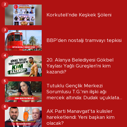
2
Korkuteli’nde Keşkek Şöleni
3
BBP’den nostalji tramvayı tepkisi
4
20. Alanya Belediyesi Gökbel
Yaylası Yağlı Güreşleri'ni kim
kazandı?
5
Tutuklu Gençlik Merkezi
Sorumlusu T.G.’nin ilişki ağı
mercek altında: Dudak uçuklatan
iddialar!
6
AK Parti Manavgat’ta kulisler
hareketlendi: Yeni başkan kim
olacak?