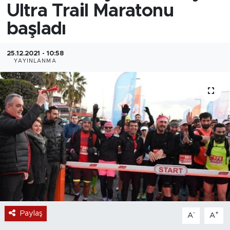
Ultra Trail Maratonu
başladı
25.12.2021 - 10:58
YAYINLANMA
Paylaş
-
+
A
A