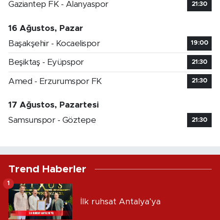
Gaziantep FK - Alanyaspor
21:30
16 Ağustos, Pazar
Başakşehir - Kocaelispor
19:00
Beşiktaş - Eyüpspor
21:30
Amed - Erzurumspor FK
21:30
17 Ağustos, Pazartesi
Samsunspor - Göztepe
21:30
Trend Haberler
1
İlk ruhsat Antalya’ya