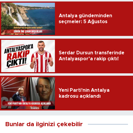
Antalya gündeminden
seçmeler: 5 Ağustos
Serdar Dursun transferinde
Antalyaspor’a rakip çıktı!
Yeni Parti'nin Antalya
kadrosu açıklandı
Bunlar da ilginizi çekebilir