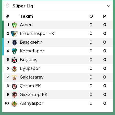
Süper Lig
#
Takım
O
P
Amed
0
0
1
Erzurumspor FK
0
0
2
Başakşehir
0
0
3
Kocaelispor
0
0
4
Beşiktaş
0
0
5
Eyüpspor
0
0
6
Galatasaray
0
0
7
Çorum FK
0
0
8
Gaziantep FK
0
0
9
Alanyaspor
0
0
10