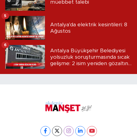
müebbet talebi
5
Antalya'da elektrik kesintileri: 8
Ağustos
6
Antalya Büyükşehir Belediyesi
yolsuzluk soruşturmasında sıcak
gelişme: 2 isim yeniden gözaltına
alındı