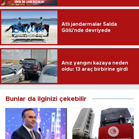
Atlı jandarmalar Salda
Gölü'nde devriyede
Anız yangını kazaya neden
oldu: 13 araç birbirine girdi
Bunlar da ilginizi çekebilir