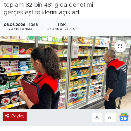
toplam 82 bin 481 gıda denetimi
Magazin
gerçekleştirdiklerini açıkladı.
Özel Haber
08.06.2026 - 10:18
1 DK
YAYINLANMA
OKUNMA SÜRESI
Politika
Resmi İlanlar
Sağlık
Spor
Turizm
Paylaş
-
+
A
A