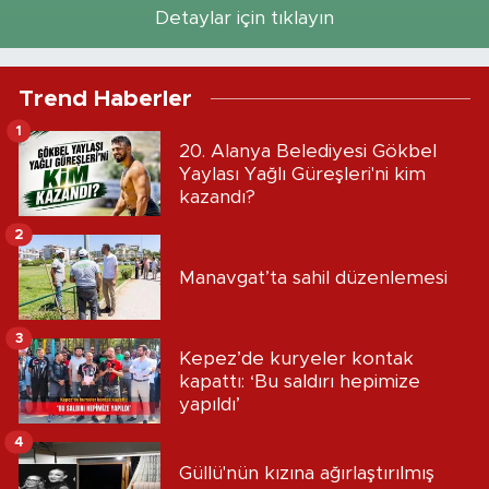
Detaylar için tıklayın
Trend Haberler
1
20. Alanya Belediyesi Gökbel
Yaylası Yağlı Güreşleri'ni kim
kazandı?
2
Manavgat’ta sahil düzenlemesi
3
Kepez’de kuryeler kontak
kapattı: ‘Bu saldırı hepimize
yapıldı’
4
Güllü'nün kızına ağırlaştırılmış