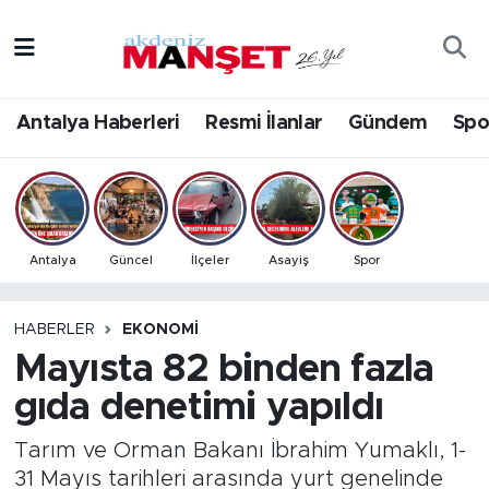
Asayiş
Antalya Nöbetçi Eczaneler
Antalya Haberleri
Resmi İlanlar
Gündem
Spo
Bilim & Teknoloji
Antalya Hava Durumu
Eğitim
Antalya Namaz Vakitleri
Ekonomi
Antalya Trafik Yoğunluk Haritası
Antalya
Güncel
İlçeler
Asayiş
Spor
Güncel
Süper Lig Puan Durumu ve Fikstür
HABERLER
EKONOMI
Mayısta 82 binden fazla
Gündem
Tüm Manşetler
gıda denetimi yapıldı
İlçeler
Son Dakika Haberleri
Tarım ve Orman Bakanı İbrahim Yumaklı, 1-
Kültür- Sanat
Haber Arşivi
31 Mayıs tarihleri arasında yurt genelinde