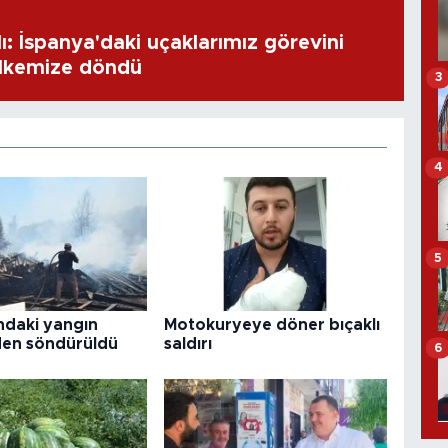
: İspanya'daki uçaklarımız görevini
lkemize döndü
3
4
5
ndaki yangın
Motokuryeye döner bıçaklı
en söndürüldü
saldırı
6