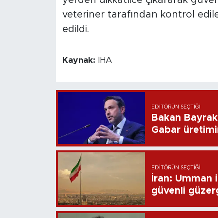
veteriner tarafından kontrol edi
edildi.
Kaynak:
İHA
EDITÖRÜN SEÇTIĞI
Bakan Bayrakt
Gabar üretimi
EDITÖRÜN SEÇTIĞI
İran: Umman 
güvenli güze