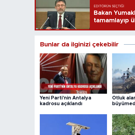
EDITÖRÜN SEÇTIĞI
Bakan Yumaklı
tamamlayıp ü
Bunlar da ilginizi çekebilir
Yeni Parti'nin Antalya
Otluk ala
kadrosu açıklandı
büyümed