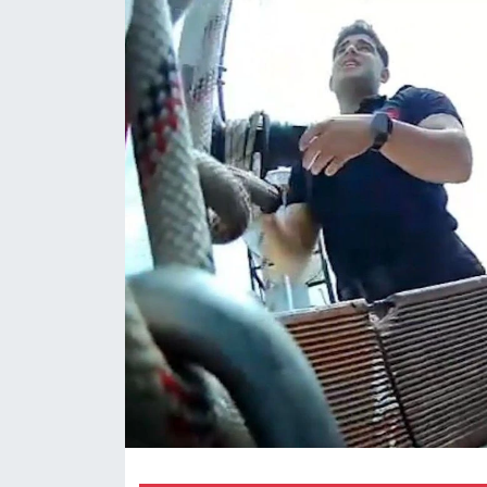
Magazin
Özel Haber
Politika
Resmi İlanlar
Sağlık
Spor
Turizm