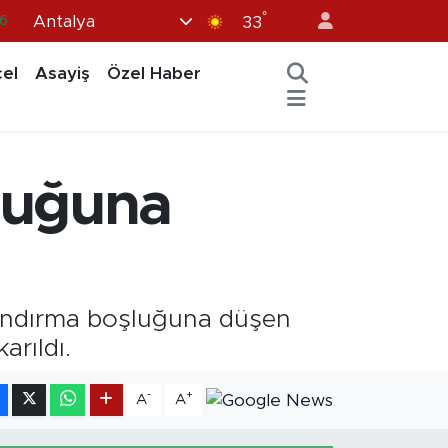
°
6
Antalya
33
5
el
Asayiş
Özel Haber
8
2
9
luğuna
0
alandırma boşluğuna düşen
arıldı.
-
+
A
A