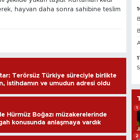
lerek, hayvan daha sonra sahibine teslim
1
B
B
A
1
S
ar: Terörsüz Türkiye süreciyle birlikte
n, istihdamın ve umudun adresi oldu
1
ile Hürmüz Boğazı müzakerelerinde
rgah konusunda anlaşmaya vardık
2