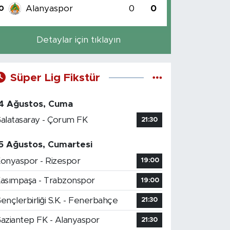
Alanyaspor
0
0
0
Detaylar için tıklayın
Süper Lig Fikstür
4 Ağustos, Cuma
alatasaray - Çorum FK
21:30
5 Ağustos, Cumartesi
onyaspor - Rizespor
19:00
asımpaşa - Trabzonspor
19:00
ençlerbirliği S.K. - Fenerbahçe
21:30
aziantep FK - Alanyaspor
21:30