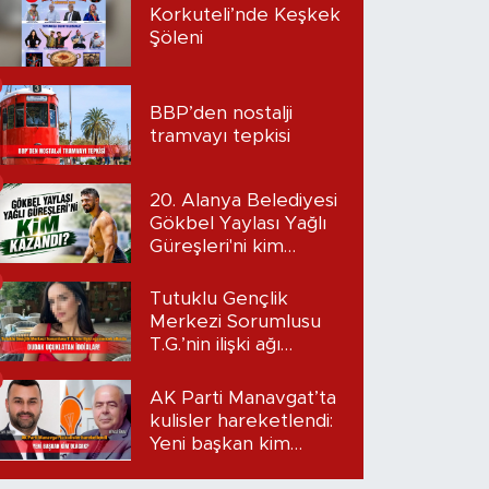
Korkuteli’nde Keşkek
Şöleni
BBP’den nostalji
tramvayı tepkisi
20. Alanya Belediyesi
Gökbel Yaylası Yağlı
Güreşleri'ni kim
kazandı?
Tutuklu Gençlik
Merkezi Sorumlusu
T.G.’nin ilişki ağı
mercek altında:
Dudak uçuklatan
AK Parti Manavgat’ta
iddialar!
kulisler hareketlendi:
Yeni başkan kim
olacak?