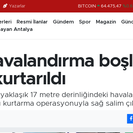
BITCOIN
64.475,47
%0.6
Yazarlar
DOLAR
47,5971
%0.0
rleri
Resmi İlanlar
Gündem
Spor
Magazin
Günc
EURO
55,1336
%0.1
ayan Antalya
STERLİN
64,2534
%0.2
GRAM ALTIN
6518.23
%0.3
avalandırma boş
BİST100
13.703
%
urtarıldı
n yaklaşık 17 metre derinliğindeki hav
tlı kurtarma operasyonuyla sağ salim çık