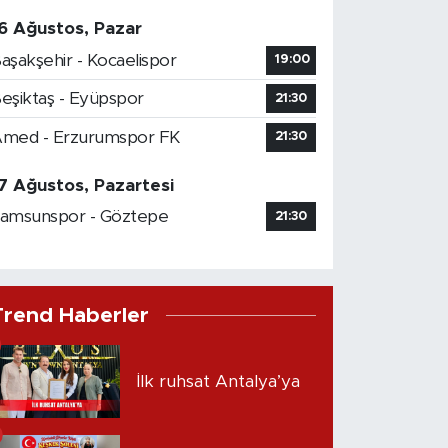
6 Ağustos, Pazar
aşakşehir - Kocaelispor
19:00
eşiktaş - Eyüpspor
21:30
med - Erzurumspor FK
21:30
7 Ağustos, Pazartesi
amsunspor - Göztepe
21:30
Trend Haberler
İlk ruhsat Antalya’ya