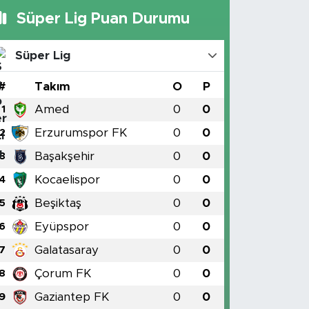
Süper Lig Puan Durumu
Süper Lig
#
Takım
O
P
Amed
0
0
1
Erzurumspor FK
0
0
2
Başakşehir
0
0
3
Kocaelispor
0
0
4
Beşiktaş
0
0
5
Eyüpspor
0
0
6
Galatasaray
0
0
7
Çorum FK
0
0
8
Gaziantep FK
0
0
9