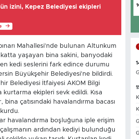
1
ün izini, Kepez Belediyesi ekipleri
le
gıpınarı Mahallesi'nde bulunan Altunkum
. katta yaşayan bina sakini, banyodaki
1
n kedi seslerini fark edince durumu
G
in Büyükşehir Belediyesi'ne bildirdi.
ir Belediyesi İtfaiyesi AKOM Bilgi
1
urtarma ekipleri sevk edildi. Kısa
K
r, bina çatısındaki havalandırma bacası
K
 kurdu.
dar havalandırma boşluğuna iple erişim
G
lu çalışmanın ardından kediyi bulunduğu
G
i şekilde yukarı taşıdı. Kurtarılan kedi