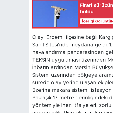
Firari sürücün
buldu
İçeriği Görüntü
Olay, Erdemli ilçesine bağlı Kar
Sahil Sitesi'nde meydana geldi. 1
havalandırma penceresinden gele
TEKSİN uygulaması üzerinden Mers
İhbarın ardından Mersin Büyükşeh
Sistemi üzerinden bölgeye arama k
sürede olay yerine ulaşan ekiple
üzerine makara sistemli istasyon
Yaklaşık 17 metre derinliğindeki 
yöntemiyle inen itfaiye eri, zor
yerden dikkatlice çıkararak güvenl