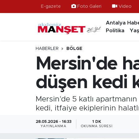
E-gazete
Foto Galeri
Video
Antalya Habe
Asayiş
Hava Durumu
Politika
Yaş
Bilim & Teknoloji
Trafik Durumu
HABERLER
BÖLGE
Eğitim
Süper Lig Puan Durumu ve Fikstür
Mersin'de h
Ekonomi
Tüm Manşetler
düşen kedi k
Güncel
Son Dakika Haberleri
Mersin'de 5 katlı apartmanı
Gündem
Haber Arşivi
kedi, itfaiye ekiplerinin hala
İlçeler
28.05.2026 - 16:33
1 DK
YAYINLANMA
OKUNMA SÜRESI
Kültür- Sanat