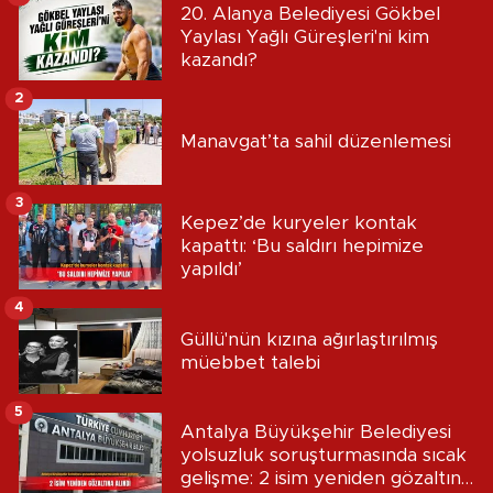
20. Alanya Belediyesi Gökbel
Yaylası Yağlı Güreşleri'ni kim
kazandı?
2
Manavgat’ta sahil düzenlemesi
3
Kepez’de kuryeler kontak
kapattı: ‘Bu saldırı hepimize
yapıldı’
4
Güllü'nün kızına ağırlaştırılmış
müebbet talebi
5
Antalya Büyükşehir Belediyesi
yolsuzluk soruşturmasında sıcak
gelişme: 2 isim yeniden gözaltına