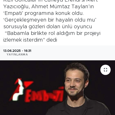
Yazıcıoğlu, Ahmet Mümtaz Taylan’ın
Magazin
‘Empati’ programına konuk oldu.
‘Gerçekleşmeyen bir hayalin oldu mu’
Özel Haber
sorusuyla gözleri dolan ünlü oyuncu
“Babamla birlikte rol aldığım bir projeyi
Politika
izlemek isterdim" dedi
Resmi İlanlar
13.06.2025 - 16:31
YAYINLANMA
Sağlık
Spor
Turizm