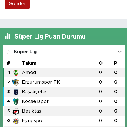
Gönder
Süper Lig Puan Durumu
Süper Lig
#
Takım
O
P
Amed
0
0
1
Erzurumspor FK
0
0
2
Başakşehir
0
0
3
Kocaelispor
0
0
4
Beşiktaş
0
0
5
Eyüpspor
0
0
6