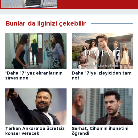
Bunlar da ilginizi çekebilir
‘Daha 17’ yaz ekranlarının
Daha 17’ye izleyiciden tam
zirvesinde
not
Tarkan Ankara'da ücretsiz
Serhat, Cihan'ın ihanetini
konser verecek
öğrendi