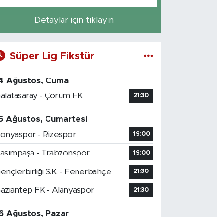
Detaylar için tıklayın
Süper Lig Fikstür
4 Ağustos, Cuma
alatasaray - Çorum FK
21:30
5 Ağustos, Cumartesi
onyaspor - Rizespor
19:00
asımpaşa - Trabzonspor
19:00
ençlerbirliği S.K. - Fenerbahçe
21:30
aziantep FK - Alanyaspor
21:30
6 Ağustos, Pazar