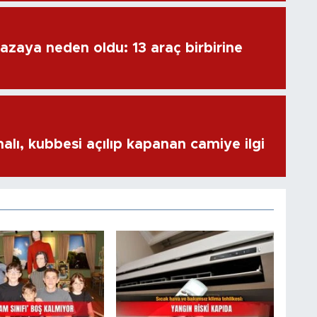
azaya neden oldu: 13 araç birbirine
alı, kubbesi açılıp kapanan camiye ilgi