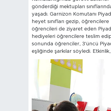
gönderdiği mektupları sınıfların
yaşadı. Garnizon Komutanı Piya
heyet sınıfları gezip, öğrencilere 
öğrencileri de ziyaret eden Piy
hediyeleri öğrencilere teslim edip
sonunda öğrenciler, 3'üncü Piy
eşliğinde şarkılar söyledi. Etkinl