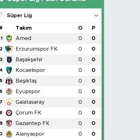
Süper Lig
#
Takım
O
P
Amed
0
0
1
Erzurumspor FK
0
0
2
Başakşehir
0
0
3
Kocaelispor
0
0
4
Beşiktaş
0
0
5
Eyüpspor
0
0
6
Galatasaray
0
0
7
Çorum FK
0
0
8
Gaziantep FK
0
0
9
Alanyaspor
0
0
0