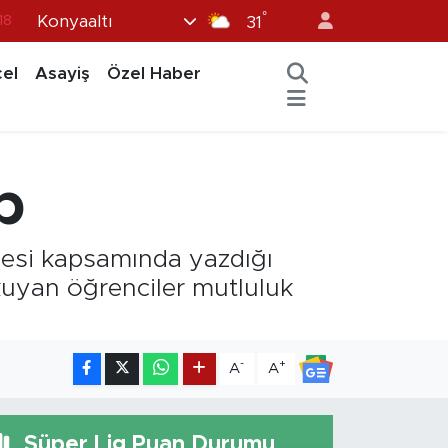
°
Konyaaltı
18
31
18
el
Asayiş
Özel Haber
32
38
03
p
14
ojesi kapsamında yazdığı
kuyan öğrenciler mutluluk
-
+
A
A
Süper Lig Puan Durumu