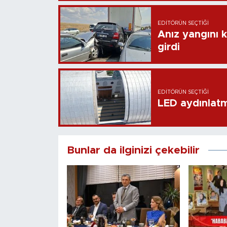
EDITÖRÜN SEÇTIĞI
Anız yangını k
girdi
EDITÖRÜN SEÇTIĞI
LED aydınlatm
Bunlar da ilginizi çekebilir