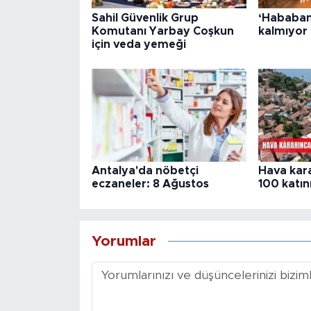
Sahil Güvenlik Grup
‘Hababam 
Komutanı Yarbay Coşkun
kalmıyor
için veda yemeği
Antalya'da nöbetçi
Hava kar
eczaneler: 8 Ağustos
100 katını
Yorumlar