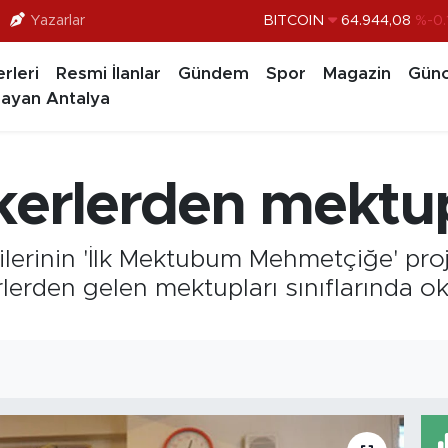
Yazarlar
BITCOIN
64.944,08
%-0.
DOLAR
47,7436
%0.
rleri
Resmi İlanlar
Gündem
Spor
Magazin
Günc
EURO
55,2510
%0.
ayan Antalya
STERLİN
64,4811
%0.
GRAM ALTIN
6660.55
%0.
skerlerden mektu
BİST100
13.779
%-
ncilerinin 'İlk Mektubum Mehmetçiğe' pr
lerden gelen mektupları sınıflarında o