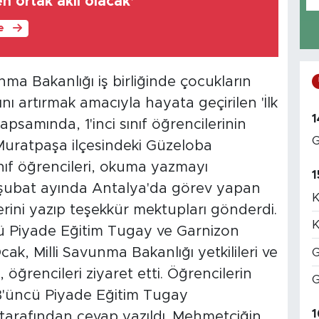
 ortak akıl olacak’
le
vunma Bakanlığı iş birliğinde çocukların
ını artırmak amacıyla hayata geçirilen 'İlk
1
samında, 1'inci sınıf öğrencilerinin
G
Muratpaşa ilçesindeki Güzeloba
ınıf öğrencileri, okuma yazmayı
1
şubat ayında Antalya'da görev yapan
K
ni yazıp teşekkür mektupları gönderdi.
K
ü Piyade Eğitim Tugay ve Garnizon
, Milli Savunma Bakanlığı yetkilileri ve
G
i, öğrencileri ziyaret etti. Öğrencilerin
G
3'üncü Piyade Eğitim Tugay
1
 tarafından cevap yazıldı. Mehmetçiğin