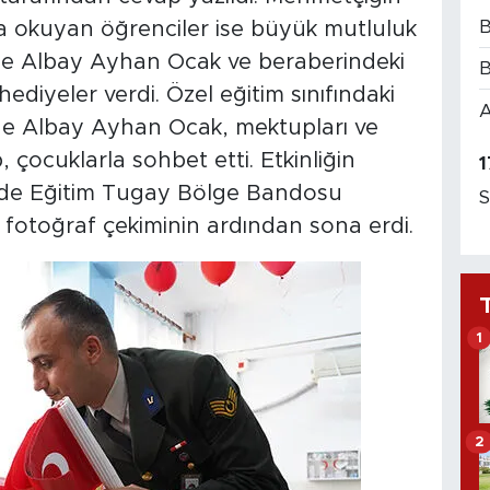
B
da okuyan öğrenciler ise büyük mutluluk
de Albay Ayhan Ocak ve beraberindeki
B
hediyeler verdi. Özel eğitim sınıfındaki
A
ade Albay Ayhan Ocak, mektupları ve
, çocuklarla sohbet etti. Etkinliğin
1
ade Eğitim Tugay Bölge Bandosu
S
ik, fotoğraf çekiminin ardından sona erdi.
1
2