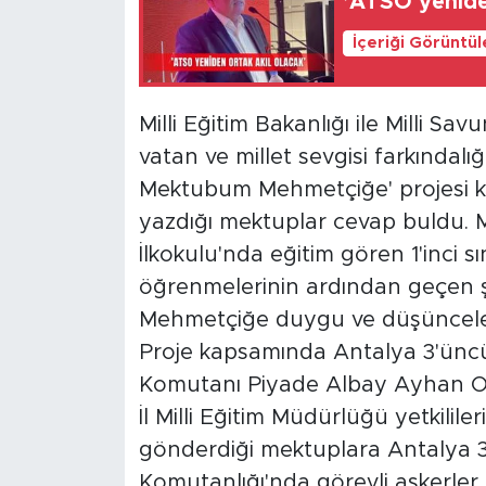
’ATSO yeniden
İçeriği Görüntü
Milli Eğitim Bakanlığı ile Milli Sa
vatan ve millet sevgisi farkındalığ
Mektubum Mehmetçiğe' projesi kap
yazdığı mektuplar cevap buldu. 
İlkokulu'nda eğitim gören 1'inci s
öğrenmelerinin ardından geçen 
Mehmetçiğe duygu ve düşünceleri
Proje kapsamında Antalya 3'ünc
Komutanı Piyade Albay Ayhan Ocak
İl Milli Eğitim Müdürlüğü yetkililer
gönderdiği mektuplara Antalya 
Komutanlığı'nda görevli askerler