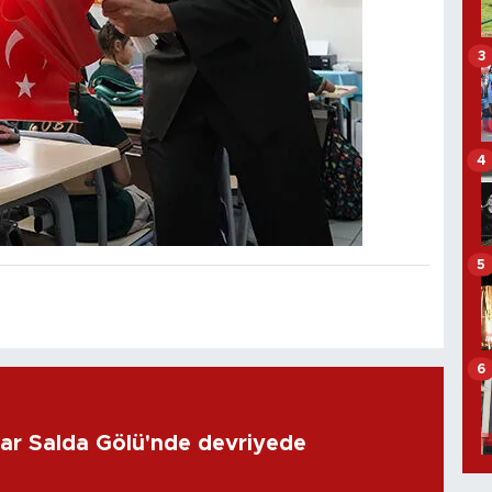
3
4
5
6
lar Salda Gölü'nde devriyede