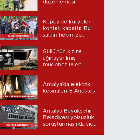
düzenlemesi
Kepez’de kuryeler
kontak kapattı: ‘Bu
saldırı hepimize
yapıldı’
Güllü'nün kızına
ağırlaştırılmış
müebbet talebi
Antalya'da elektrik
kesintileri: 8 Ağustos
Antalya Büyükşehir
Belediyesi yolsuzluk
soruşturmasında sıcak
gelişme: 2 isim
yeniden gözaltına