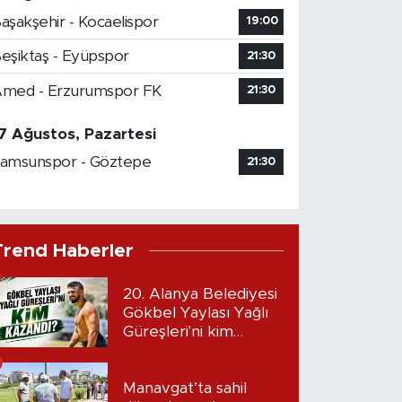
aşakşehir - Kocaelispor
19:00
eşiktaş - Eyüpspor
21:30
med - Erzurumspor FK
21:30
7 Ağustos, Pazartesi
amsunspor - Göztepe
21:30
Trend Haberler
20. Alanya Belediyesi
Gökbel Yaylası Yağlı
Güreşleri'ni kim
kazandı?
Manavgat’ta sahil