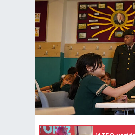
Magazin
Özel Haber
Politika
Resmi İlanlar
Sağlık
Spor
Turizm