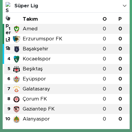
Süper Lig
#
Takım
O
P
Amed
0
0
1
Erzurumspor FK
0
0
2
Başakşehir
0
0
3
Kocaelispor
0
0
4
Beşiktaş
0
0
5
Eyüpspor
0
0
6
Galatasaray
0
0
7
Çorum FK
0
0
8
Gaziantep FK
0
0
9
Alanyaspor
0
0
10