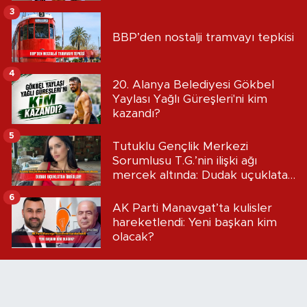
3
BBP’den nostalji tramvayı tepkisi
4
20. Alanya Belediyesi Gökbel
Yaylası Yağlı Güreşleri'ni kim
kazandı?
5
Tutuklu Gençlik Merkezi
Sorumlusu T.G.’nin ilişki ağı
mercek altında: Dudak uçuklatan
iddialar!
6
AK Parti Manavgat’ta kulisler
hareketlendi: Yeni başkan kim
olacak?