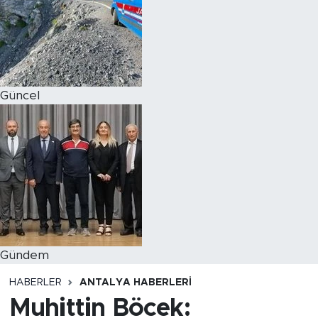
Magazin
Özel Haber
Güncel
Politika
Resmi İlanlar
Sağlık
Spor
Turizm
Gündem
HABERLER
ANTALYA HABERLERI
Muhittin Böcek: