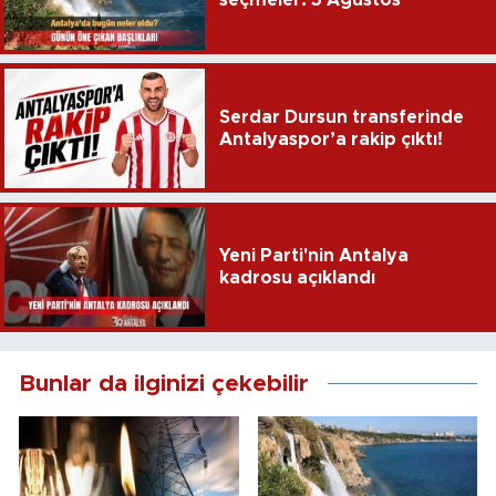
seçmeler: 5 Ağustos
Serdar Dursun transferinde
Antalyaspor’a rakip çıktı!
Yeni Parti'nin Antalya
kadrosu açıklandı
Bunlar da ilginizi çekebilir