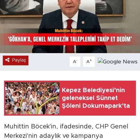
Paylaş
-
+
A
A
Kepez Belediyesi’nin
geleneksel Sünnet
Şöleni Dokumapark’ta
Muhittin Böcek'in, ifadesinde, CHP Genel
Merkezi'nin adaylık ve kampanya