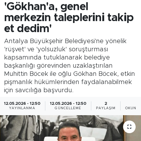
'Gökhan'a, genel
merkezin taleplerini takip
et dedim'
Antalya Büyükşehir Belediyesi'ne yönelik
'rüşvet' ve 'yolsuzluk' soruşturması
kapsamında tutuklanarak belediye
başkanlığı görevinden uzaklaştırılan
Muhittin Böcek ile oğlu Gökhan Böcek, etkin
pişmanlık hükümlerinden faydalanabilmek
için savcılığa başvurdu.
12.05.2026 - 12:50
12.05.2026 - 12:50
2
8
YAYINLANMA
GÜNCELLEME
PAYLAŞIM
OKUNMA