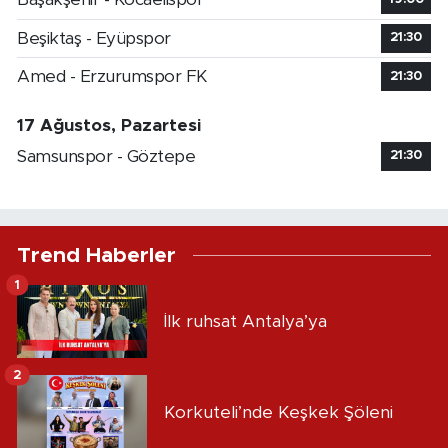
Beşiktaş - Eyüpspor
21:30
Amed - Erzurumspor FK
21:30
17 Ağustos, Pazartesi
Samsunspor - Göztepe
21:30
Trend Haberler
1
İlk ruhsat Antalya’ya
2
Korkuteli’nde Keşkek Şöleni