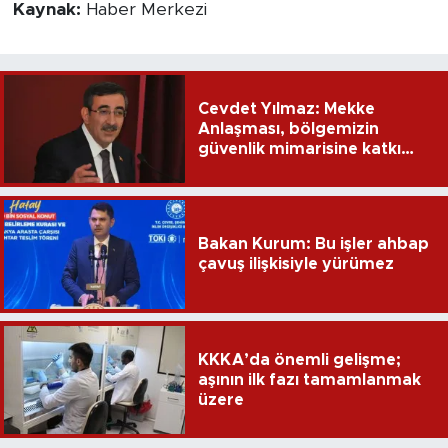
Kaynak:
Haber Merkezi
Cevdet Yılmaz: Mekke
Anlaşması, bölgemizin
güvenlik mimarisine katkı
sağlayacak
Bakan Kurum: Bu işler ahbap
çavuş ilişkisiyle yürümez
KKKA’da önemli gelişme;
aşının ilk fazı tamamlanmak
üzere