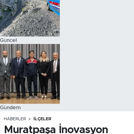
Magazin
Özel Haber
Güncel
Politika
Resmi İlanlar
Sağlık
Spor
Turizm
Gündem
HABERLER
İLÇELER
Muratpaşa İnovasyon