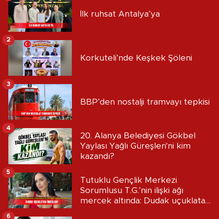
İlk ruhsat Antalya’ya
2
Korkuteli’nde Keşkek Şöleni
3
BBP’den nostalji tramvayı tepkisi
4
20. Alanya Belediyesi Gökbel
Yaylası Yağlı Güreşleri'ni kim
kazandı?
5
Tutuklu Gençlik Merkezi
Sorumlusu T.G.’nin ilişki ağı
mercek altında: Dudak uçuklatan
iddialar!
6