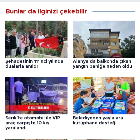
Bunlar da ilginizi çekebilir
Şehadetinin 11’inci yılında
Alanya'da balkonda çıkan
dualarla anıldı
yangın paniğe neden oldu
Serik'te otomobil ile VIP
Belediyeden yaylalara
araç çarpıştı: 10 kişi
kütüphane desteği
yaralandı