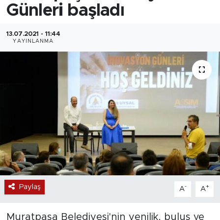
Günleri başladı
13.07.2021 - 11:44
YAYINLANMA
Paylaş
-
+
A
A
Muratpaşa Belediyesi'nin yenilik, buluş ve