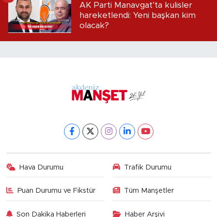
AK Parti Manavgat’ta kulisler
hareketlendi: Yeni başkan kim
olacak?
Hava Durumu
Trafik Durumu
Puan Durumu ve Fikstür
Tüm Manşetler
Son Dakika Haberleri
Haber Arşivi