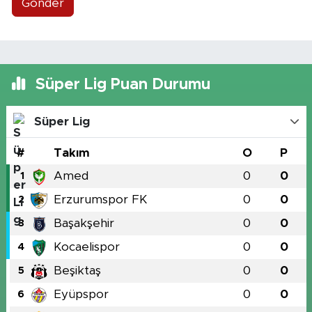
Gönder
Süper Lig Puan Durumu
Süper Lig
#
Takım
O
P
Amed
0
0
1
Erzurumspor FK
0
0
2
Başakşehir
0
0
3
Kocaelispor
0
0
4
Beşiktaş
0
0
5
Eyüpspor
0
0
6