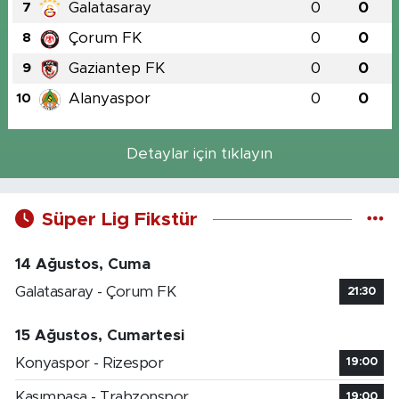
Galatasaray
0
0
7
Çorum FK
0
0
8
Gaziantep FK
0
0
9
Alanyaspor
0
0
10
Detaylar için tıklayın
Süper Lig Fikstür
14 Ağustos, Cuma
Galatasaray - Çorum FK
21:30
15 Ağustos, Cumartesi
Konyaspor - Rizespor
19:00
Kasımpaşa - Trabzonspor
19:00