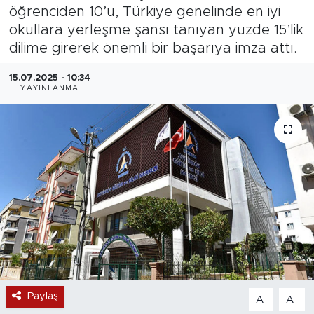
öğrenciden 10’u, Türkiye genelinde en iyi
Magazin
okullara yerleşme şansı tanıyan yüzde 15’lik
dilime girerek önemli bir başarıya imza attı.
Özel Haber
15.07.2025 - 10:34
YAYINLANMA
Politika
Resmi İlanlar
Sağlık
Spor
Turizm
Paylaş
-
+
A
A