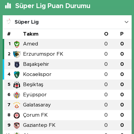
Süper Lig Puan Durumu
Süper Lig
#
Takım
O
P
Amed
0
0
1
Erzurumspor FK
0
0
2
Başakşehir
0
0
3
Kocaelispor
0
0
4
Beşiktaş
0
0
5
Eyüpspor
0
0
6
Galatasaray
0
0
7
Çorum FK
0
0
8
Gaziantep FK
0
0
9