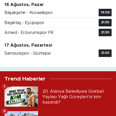
16 Ağustos, Pazar
Başakşehir - Kocaelispor
19:00
Beşiktaş - Eyüpspor
21:30
Amed - Erzurumspor FK
21:30
17 Ağustos, Pazartesi
Samsunspor - Göztepe
21:30
Trend Haberler
1
20. Alanya Belediyesi Gökbel
Yaylası Yağlı Güreşleri'ni kim
kazandı?
2