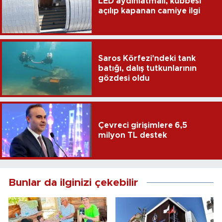
LED aydınlatmalı, kubbesi
açılıp kapanan camiye ilgi
Saros Körfezi'ndeki tank
batığı, dalış tutkunlarının
gözdesi oldu
Çevreci girişimlere 6,5
milyon TL destek
Bunlar da ilginizi çekebilir