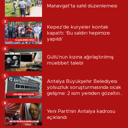
Manavgat’ta sahil düzenlemesi
3
Kepez’de kuryeler kontak
kapattı: ‘Bu saldırı hepimize
yapıldı’
4
Güllü'nün kızına ağırlaştırılmış
müebbet talebi
5
Antalya Büyükşehir Belediyesi
yolsuzluk soruşturmasında sıcak
gelişme: 2 isim yeniden gözaltına
alındı
6
Yeni Parti'nin Antalya kadrosu
açıklandı