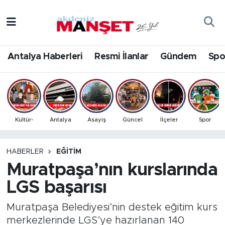
Asayiş
Antalya Nöbetçi Eczaneler
Antalya Haberleri
Resmi İlanlar
Gündem
Spo
Bilim & Teknoloji
Antalya Hava Durumu
Eğitim
Antalya Namaz Vakitleri
Ekonomi
Antalya Trafik Yoğunluk Haritası
Kültür-
Antalya
Asayiş
Güncel
İlçeler
Spor
Güncel
Süper Lig Puan Durumu ve Fikstür
HABERLER
EĞITIM
Muratpaşa’nın kurslarında
Gündem
Tüm Manşetler
LGS başarısı
İlçeler
Son Dakika Haberleri
Muratpaşa Belediyesi’nin destek eğitim kurs
Kültür- Sanat
Haber Arşivi
merkezlerinde LGS’ye hazırlanan 140