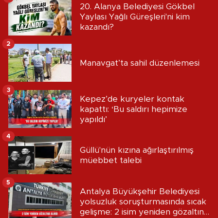
20. Alanya Belediyesi Gökbel
Yaylası Yağlı Güreşleri'ni kim
kazandı?
2
Manavgat’ta sahil düzenlemesi
3
Kepez’de kuryeler kontak
kapattı: ‘Bu saldırı hepimize
yapıldı’
4
Güllü'nün kızına ağırlaştırılmış
müebbet talebi
5
Antalya Büyükşehir Belediyesi
yolsuzluk soruşturmasında sıcak
gelişme: 2 isim yeniden gözaltına