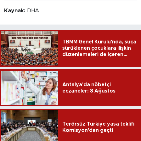
Kaynak:
DHA
TBMM Genel Kurulu'nda, suça
sürüklenen çocuklara ilişkin
düzenlemeleri de içeren
teklifin 6 maddesi kabul
edildi
Antalya'da nöbetçi
eczaneler: 8 Ağustos
Terörsüz Türkiye yasa teklifi
Komisyon'dan geçti