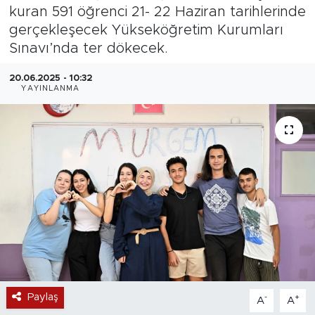
kuran 591 öğrenci 21- 22 Haziran tarihlerinde
Magazin
gerçekleşecek Yükseköğretim Kurumları
Sınavı’nda ter dökecek.
Özel Haber
20.06.2025 - 10:32
YAYINLANMA
Politika
Resmi İlanlar
Sağlık
Spor
Turizm
Paylaş
-
+
A
A