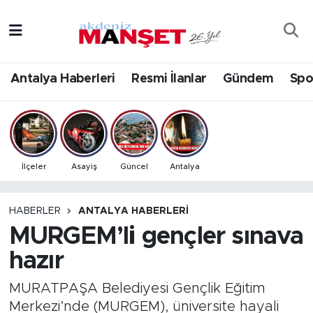
Asayiş
Antalya Nöbetçi Eczaneler
Antalya Haberleri
Resmi İlanlar
Gündem
Spo
Bilim & Teknoloji
Antalya Hava Durumu
Eğitim
Antalya Namaz Vakitleri
Ekonomi
Antalya Trafik Yoğunluk Haritası
İlçeler
Asayiş
Güncel
Antalya
Güncel
Süper Lig Puan Durumu ve Fikstür
HABERLER
ANTALYA HABERLERI
MURGEM’li gençler sınava
Gündem
Tüm Manşetler
hazır
İlçeler
Son Dakika Haberleri
MURATPAŞA Belediyesi Gençlik Eğitim
Kültür- Sanat
Haber Arşivi
Merkezi’nde (MURGEM), üniversite hayali