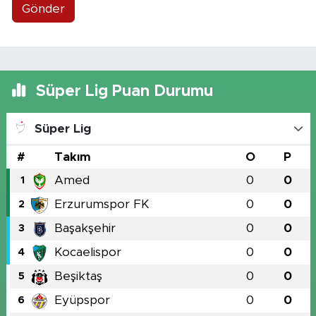
Gönder
Süper Lig Puan Durumu
Süper Lig
#
Takım
O
P
Amed
0
0
1
Erzurumspor FK
0
0
2
Başakşehir
0
0
3
Kocaelispor
0
0
4
Beşiktaş
0
0
5
Eyüpspor
0
0
6