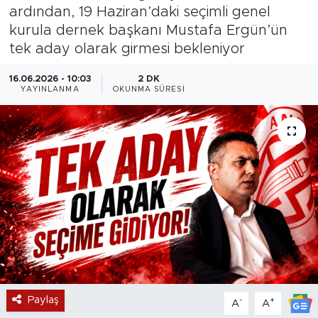
ardından, 19 Haziran’daki seçimli genel
Magazin
kurula dernek başkanı Mustafa Ergün’ün
tek aday olarak girmesi bekleniyor
Özel Haber
16.06.2026 - 10:03
2 DK
YAYINLANMA
OKUNMA SÜRESI
Politika
Resmi İlanlar
Sağlık
Spor
Turizm
Paylaş
-
+
A
A