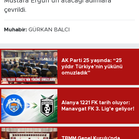
Mustafa Ergün’ün atacağı adımlara
çevrildi.
Muhabir:
GÜRKAN BALCI
AK Parti 25 yaşında: “25
yıldır Türkiye’nin yükünü
omuzladık”
Alanya 1221 FK tarih oluyor:
Manavgat FK 3. Lig’e geliyor!
TBMM Genel Kurulu'nda