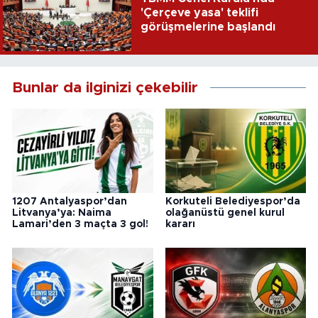
'Çerçeve yasa' teklifi
görüşmelerine başlandı
Bunlar da ilginizi çekebilir
1207 Antalyaspor’dan
Korkuteli Belediyespor’da
Litvanya’ya: Naima
olağanüstü genel kurul
Lamari’den 3 maçta 3 gol!
kararı