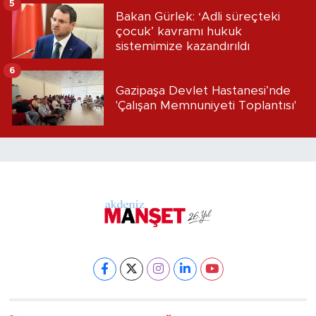
5
Bakan Gürlek: ‘Adli süreçteki
çocuk’ kavramı hukuk
sistemimize kazandırıldı
6
Gazipaşa Devlet Hastanesi’nde
'Çalışan Memnuniyeti Toplantısı'