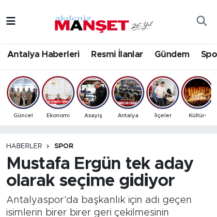
Asayiş
Antalya Nöbetçi Eczaneler
Antalya Haberleri
Resmi İlanlar
Gündem
Spo
Bilim & Teknoloji
Antalya Hava Durumu
Eğitim
Antalya Namaz Vakitleri
Ekonomi
Antalya Trafik Yoğunluk Haritası
Güncel
Ekonomi
Asayiş
Antalya
İlçeler
Kültür-
Güncel
Süper Lig Puan Durumu ve Fikstür
HABERLER
SPOR
Mustafa Ergün tek aday
Gündem
Tüm Manşetler
olarak seçime gidiyor
İlçeler
Son Dakika Haberleri
Antalyaspor’da başkanlık için adı geçen
Kültür- Sanat
Haber Arşivi
isimlerin birer birer geri çekilmesinin