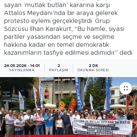
sayan ‘mutlak butlan’ kararına karşı
Magazin
Attalos Meydanı’nda bir araya gelerek
protesto eylemi gerçekleştirdi. Grup
Özel Haber
Sözcüsü İlhan Karakurt, “Bu hamle, siyasi
partiler yasasından seçme ve seçilme
Politika
hakkına kadar en temel demokratik
kazanımların tasfiye edilmesi adımıdır” dedi
Resmi İlanlar
24.05.2026 - 14:01
2
2 DK
YAYINLANMA
PAYLAŞIM
OKUNMA SÜRESI
Sağlık
Spor
Turizm