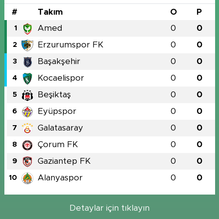
#
Takım
O
P
Amed
0
0
1
Erzurumspor FK
0
0
2
Başakşehir
0
0
3
Kocaelispor
0
0
4
Beşiktaş
0
0
5
Eyüpspor
0
0
6
Galatasaray
0
0
7
Çorum FK
0
0
8
Gaziantep FK
0
0
9
Alanyaspor
0
0
10
Detaylar için tıklayın