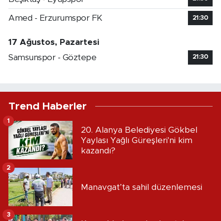
Amed - Erzurumspor FK
21:30
17 Ağustos, Pazartesi
Samsunspor - Göztepe
21:30
Trend Haberler
1
20. Alanya Belediyesi Gökbel
Yaylası Yağlı Güreşleri'ni kim
kazandı?
2
Manavgat’ta sahil düzenlemesi
3