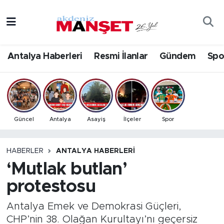
Asayiş
Antalya Nöbetçi Eczaneler
Antalya Haberleri
Resmi İlanlar
Gündem
Spo
Bilim & Teknoloji
Antalya Hava Durumu
Eğitim
Antalya Namaz Vakitleri
Ekonomi
Antalya Trafik Yoğunluk Haritası
Güncel
Antalya
Asayiş
İlçeler
Spor
Güncel
Süper Lig Puan Durumu ve Fikstür
HABERLER
ANTALYA HABERLERI
‘Mutlak butlan’
Gündem
Tüm Manşetler
protestosu
İlçeler
Son Dakika Haberleri
Antalya Emek ve Demokrasi Güçleri,
Kültür- Sanat
Haber Arşivi
CHP’nin 38. Olağan Kurultayı’nı geçersiz