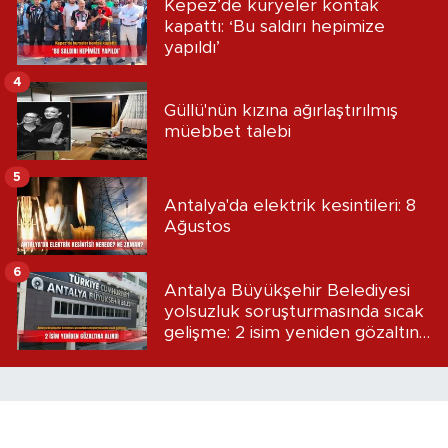
Kepez’de kuryeler kontak
kapattı: ‘Bu saldırı hepimize
yapıldı’
4
Güllü'nün kızına ağırlaştırılmış
müebbet talebi
5
Antalya'da elektrik kesintileri: 8
Ağustos
6
Antalya Büyükşehir Belediyesi
yolsuzluk soruşturmasında sıcak
gelişme: 2 isim yeniden gözaltına
alındı