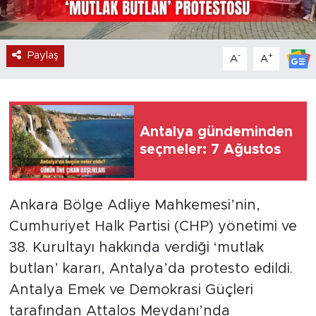
Paylaş
-
+
A
A
Antalya gündeminden
seçmeler: 7 Ağustos
​Ankara Bölge Adliye Mahkemesi’nin,
Cumhuriyet Halk Partisi (CHP) yönetimi ve
38. Kurultayı hakkında verdiği ‘mutlak
butlan’ kararı, Antalya’da protesto edildi.
Antalya Emek ve Demokrasi Güçleri
tarafından Attalos Meydanı’nda