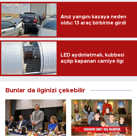
Anız yangını kazaya neden
oldu: 13 araç birbirine girdi
LED aydınlatmalı, kubbesi
açılıp kapanan camiye ilgi
Bunlar da ilginizi çekebilir