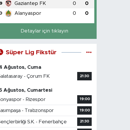
Gaziantep FK
0
0
9
Alanyaspor
0
0
0
Detaylar için tıklayın
Süper Lig Fikstür
4 Ağustos, Cuma
alatasaray - Çorum FK
21:30
5 Ağustos, Cumartesi
onyaspor - Rizespor
19:00
asımpaşa - Trabzonspor
19:00
ençlerbirliği S.K. - Fenerbahçe
21:30