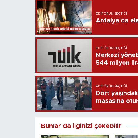
EDITÖRÜN SEÇTIĞI
Antalya'da ele
EDITÖRÜN SEÇTIĞI
Merkezi yönet
544 milyon li
EDITÖRÜN SEÇTIĞI
Dört yaşındaki
masasına otu
Bunlar da ilginizi çekebilir