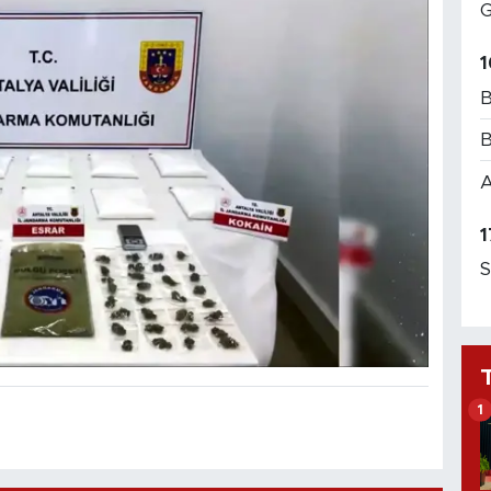
G
1
B
B
A
1
S
1