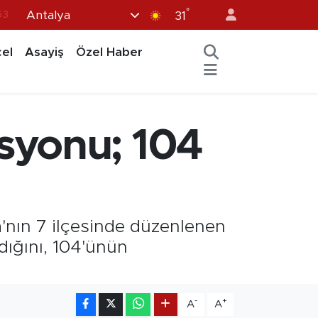
63
°
Antalya
31
16
el
Asayiş
Özel Haber
02
07
44
syonu; 104
70
ya'nın 7 ilçesinde düzenlenen
ığını, 104'ünün
-
+
A
A