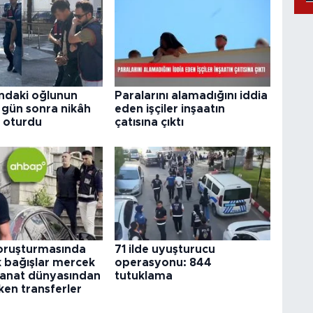
ındaki oğlunun
Paralarını alamadığını iddia
 3 gün sonra nikâh
eden işçiler inşaatın
 oturdu
çatısına çıktı
ruşturmasında
71 ilde uyuşturucu
k bağışlar mercek
operasyonu: 844
 Sanat dünyasından
tutuklama
ken transferler