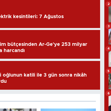
2
ktrik kesintileri: 7 Ağustos
3
im bütçesinden Ar-Ge'ye 253 milyar
4
ra harcandı
5
 oğlunun katili ile 3 gün sonra nikâh
rdu
6