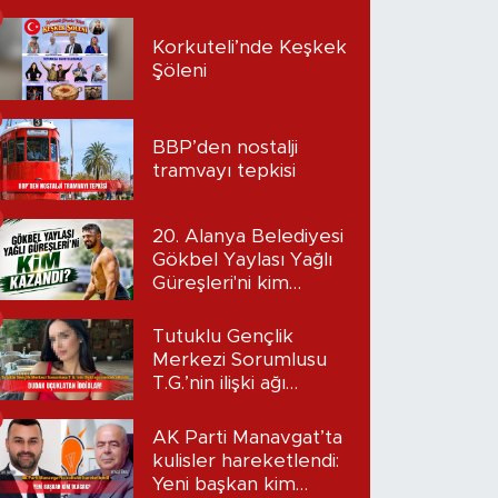
Korkuteli’nde Keşkek
Şöleni
BBP’den nostalji
tramvayı tepkisi
20. Alanya Belediyesi
Gökbel Yaylası Yağlı
Güreşleri'ni kim
kazandı?
Tutuklu Gençlik
Merkezi Sorumlusu
T.G.’nin ilişki ağı
mercek altında:
Dudak uçuklatan
AK Parti Manavgat’ta
iddialar!
kulisler hareketlendi:
Yeni başkan kim