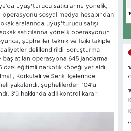
alya'da uyuş*turucu satıcılarına yönelik,
1
n operasyonu sosyal medya hesabından
sokak aralarında uyuş*turucu satışı
 sokak satıcılarına yönelik operasyonun
yunca, şüpheliler teknik ve fiziki takiple
aaliyetler delillendirildi. Soruşturma
e başlatılan operasyona 645 jandarma
 özel eğitimli narkotik köpeği yer aldı.
1
alı, Korkuteli ve Serik ilçelerinde
G
li yakalandı, şüphelilerden 104'ü
1
andı, 3'ü hakkında adli kontrol kararı
K
K
G