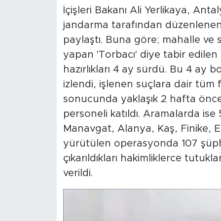
İçişleri Bakanı Ali Yerlikaya, Ant
jandarma tarafından düzenlene
paylaştı. Buna göre; mahalle ve 
yapan 'Torbacı' diye tabir edilen
hazırlıkları 4 ay sürdü. Bu 4 ay bo
izlendi, işlenen suçlara dair tüm f
sonucunda yaklaşık 2 hafta önc
personeli katıldı. Aramalarda ise 5
Manavgat, Alanya, Kaş, Finike, Elm
yürütülen operasyonda 107 şüphe
çıkarıldıkları hakimliklerce tutukl
verildi.