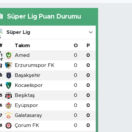
Süper Lig Puan Durumu
Süper Lig
#
Takım
O
P
Amed
0
0
1
Erzurumspor FK
0
0
2
Başakşehir
0
0
3
Kocaelispor
0
0
4
Beşiktaş
0
0
5
Eyüpspor
0
0
6
Galatasaray
0
0
7
Çorum FK
0
0
8