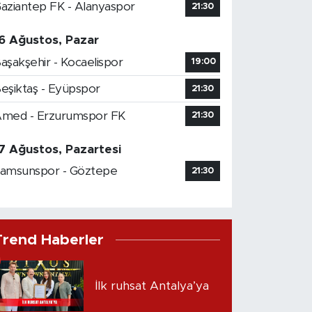
aziantep FK - Alanyaspor
21:30
6 Ağustos, Pazar
aşakşehir - Kocaelispor
19:00
eşiktaş - Eyüpspor
21:30
med - Erzurumspor FK
21:30
7 Ağustos, Pazartesi
amsunspor - Göztepe
21:30
Trend Haberler
İlk ruhsat Antalya’ya