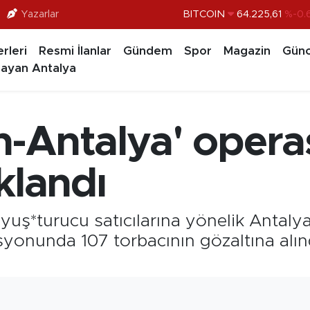
BITCOIN
64.225,61
%-0.
Yazarlar
DOLAR
47,7143
%0.
rleri
Resmi İlanlar
Gündem
Spor
Magazin
Günc
EURO
55,0317
%-0.
ayan Antalya
STERLİN
64,2463
%0.
GRAM ALTIN
6574.81
%1.
-Antalya' opera
BİST100
13.799
%
klandı
, uyuş*turucu satıcılarına yönelik Antal
yonunda 107 torbacının gözaltına alınd