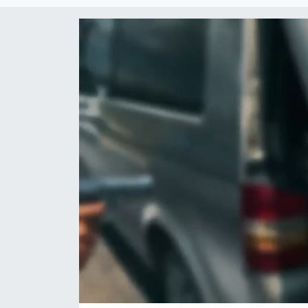
Magazin
Özel Haber
Politika
Resmi İlanlar
Sağlık
Spor
Turizm