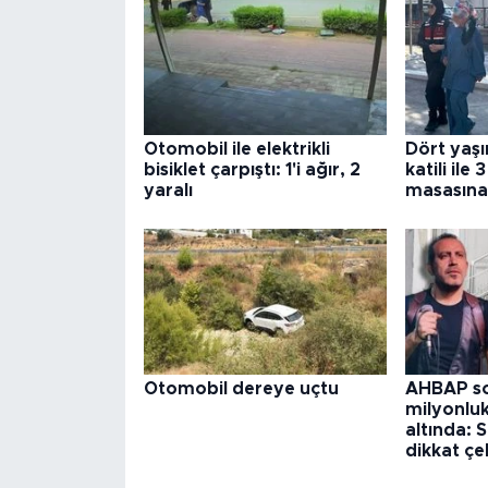
Otomobil ile elektrikli
Dört yaş
bisiklet çarpıştı: 1'i ağır, 2
katili ile
yaralı
masasına
Otomobil dereye uçtu
AHBAP so
milyonlu
altında:
dikkat çe