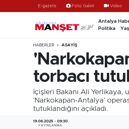
E-gazete
Foto Galeri
Video
Antalya Habe
Asayiş
Hava Durumu
Politika
Yaş
Bilim & Teknoloji
Trafik Durumu
HABERLER
ASAYIŞ
Eğitim
Süper Lig Puan Durumu ve Fikstür
'Narkokapan
Ekonomi
Tüm Manşetler
torbacı tutu
Güncel
Son Dakika Haberleri
İçişleri Bakanı Ali Yerlikaya
Gündem
Haber Arşivi
'Narkokapan-Antalya' operas
tutuklandığını açıkladı.
İlçeler
19.06.2025 - 09:30
Kültür- Sanat
YAYINLANMA