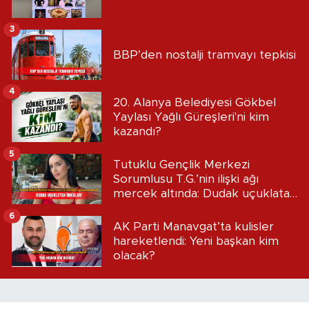
3
BBP’den nostalji tramvayı tepkisi
4
20. Alanya Belediyesi Gökbel
Yaylası Yağlı Güreşleri'ni kim
kazandı?
5
Tutuklu Gençlik Merkezi
Sorumlusu T.G.’nin ilişki ağı
mercek altında: Dudak uçuklatan
iddialar!
6
AK Parti Manavgat’ta kulisler
hareketlendi: Yeni başkan kim
olacak?