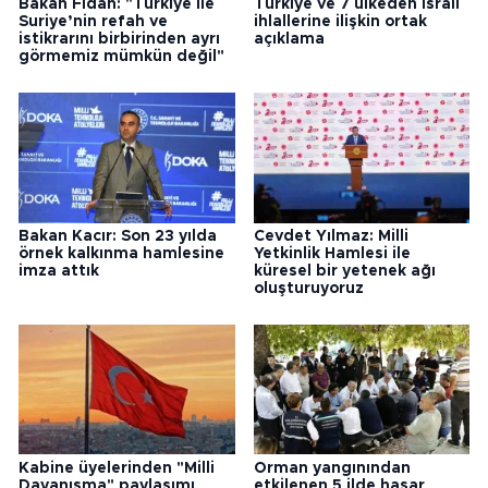
Bakan Fidan: "Türkiye ile
Türkiye ve 7 ülkeden İsrail
Suriye’nin refah ve
ihlallerine ilişkin ortak
istikrarını birbirinden ayrı
açıklama
görmemiz mümkün değil"
Bakan Kacır: Son 23 yılda
Cevdet Yılmaz: Milli
örnek kalkınma hamlesine
Yetkinlik Hamlesi ile
imza attık
küresel bir yetenek ağı
oluşturuyoruz
Kabine üyelerinden "Milli
Orman yangınından
Dayanışma" paylaşımı
etkilenen 5 ilde hasar