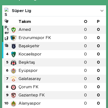
Süper Lig
#
Takım
O
P
Amed
0
0
1
Erzurumspor FK
0
0
2
Başakşehir
0
0
3
Kocaelispor
0
0
4
Beşiktaş
0
0
5
Eyüpspor
0
0
6
Galatasaray
0
0
7
Çorum FK
0
0
8
Gaziantep FK
0
0
9
Alanyaspor
0
0
10