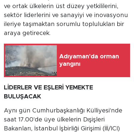
ve ortak ülkelerin üst düzey yetkililerini,
sektör liderlerini ve sanayiyi ve inovasyonu
ileriye taşımaktan sorumlu toplulukları bir
araya getirecek.
Adıyaman'da orman
yangını
LİDERLER VE EŞLERİ YEMEKTE
BULUŞACAK
Aynı gün Cumhurbaşkanlığı Külliyesi'nde
saat 17.00'de üye ülkelerin Dışişleri
Bakanları, İstanbul İşbirliği Girişimi (İİİ/ICI)