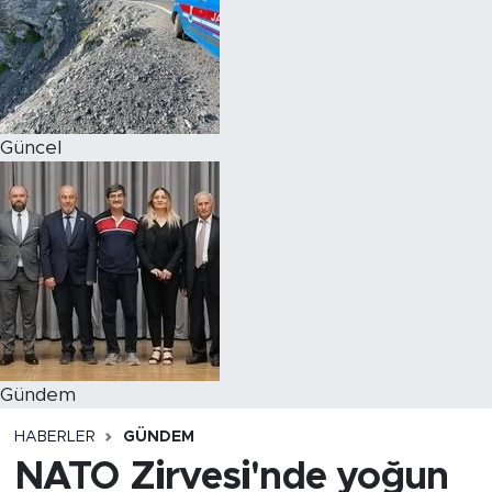
Magazin
Özel Haber
Güncel
Politika
Resmi İlanlar
Sağlık
Spor
Turizm
Gündem
HABERLER
GÜNDEM
NATO Zirvesi'nde yoğun