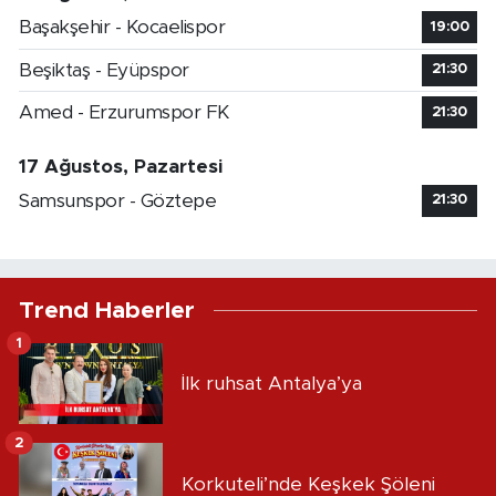
Başakşehir - Kocaelispor
19:00
Beşiktaş - Eyüpspor
21:30
Amed - Erzurumspor FK
21:30
17 Ağustos, Pazartesi
Samsunspor - Göztepe
21:30
Trend Haberler
1
İlk ruhsat Antalya’ya
2
Korkuteli’nde Keşkek Şöleni