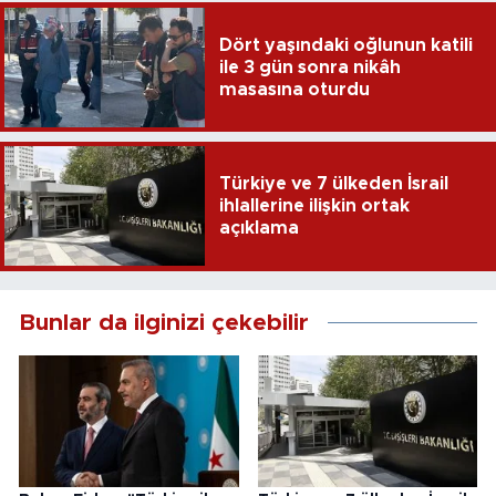
Dört yaşındaki oğlunun katili
ile 3 gün sonra nikâh
masasına oturdu
Türkiye ve 7 ülkeden İsrail
ihlallerine ilişkin ortak
açıklama
Bunlar da ilginizi çekebilir