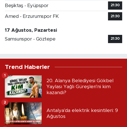
Beşiktaş - Eyüpspor
21:30
Amed - Erzurumspor FK
21:30
17 Ağustos, Pazartesi
Samsunspor - Göztepe
21:30
Trend Haberler
1
20. Alanya Belediyesi Gökbel
Yaylası Yağlı Güreşleri'ni kim
kazandı?
2
Antalya'da elektrik kesintileri: 9
Ağustos