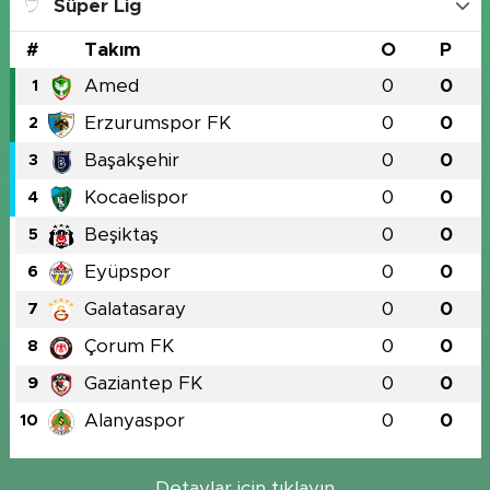
Süper Lig
#
Takım
O
P
Amed
0
0
1
Erzurumspor FK
0
0
2
Başakşehir
0
0
3
Kocaelispor
0
0
4
Beşiktaş
0
0
5
Eyüpspor
0
0
6
Galatasaray
0
0
7
Çorum FK
0
0
8
Gaziantep FK
0
0
9
Alanyaspor
0
0
10
Detaylar için tıklayın