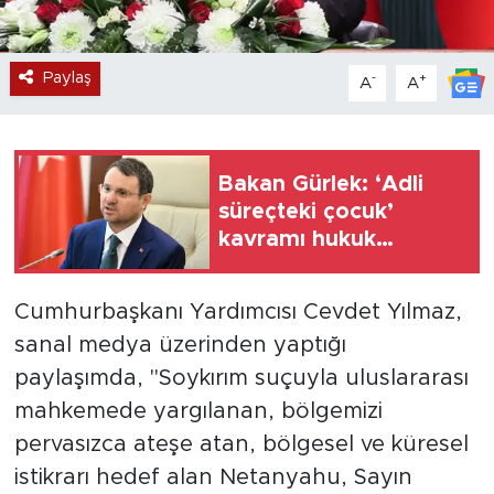
Paylaş
-
+
A
A
Bakan Gürlek: ‘Adli
süreçteki çocuk’
kavramı hukuk
sistemimize
kazandırıldı
Cumhurbaşkanı Yardımcısı Cevdet Yılmaz,
sanal medya üzerinden yaptığı
paylaşımda, "Soykırım suçuyla uluslararası
mahkemede yargılanan, bölgemizi
pervasızca ateşe atan, bölgesel ve küresel
istikrarı hedef alan Netanyahu, Sayın