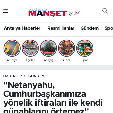
Asayiş
Antalya Nöbetçi Eczaneler
Antalya Haberleri
Resmi İlanlar
Gündem
Spo
Bilim & Teknoloji
Antalya Hava Durumu
Eğitim
Antalya Namaz Vakitleri
Ekonomi
Antalya Trafik Yoğunluk Haritası
Antalya
İlçeler
Asayiş
Güncel
Spor
Güncel
Süper Lig Puan Durumu ve Fikstür
HABERLER
GÜNDEM
"Netanyahu,
Gündem
Tüm Manşetler
Cumhurbaşkanımıza
İlçeler
Son Dakika Haberleri
yönelik iftiraları ile kendi
Kültür- Sanat
Haber Arşivi
günahlarını örtemez"