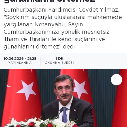
Cumhurbaşkanı Yardımcısı Cevdet Yılmaz,
Magazin
"Soykırım suçuyla uluslararası mahkemede
yargılanan Netanyahu, Sayın
Özel Haber
Cumhurbaşkanımıza yönelik mesnetsiz
itham ve iftiraları ile kendi suçlarını ve
Politika
günahlarını örtemez" dedi
Resmi İlanlar
10.06.2026 - 21:28
1 DK
YAYINLANMA
OKUNMA SÜRESI
Sağlık
Spor
Turizm