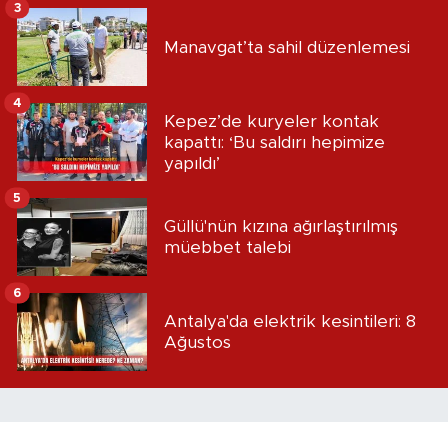
3
Manavgat’ta sahil düzenlemesi
4
Kepez’de kuryeler kontak
kapattı: ‘Bu saldırı hepimize
yapıldı’
5
Güllü'nün kızına ağırlaştırılmış
müebbet talebi
6
Antalya'da elektrik kesintileri: 8
Ağustos