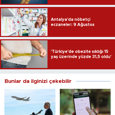
Antalya'da nöbetçi
eczaneler: 9 Ağustos
'Türkiye'de obezite sıklığı 15
yaş üzerinde yüzde 31,5 oldu'
Bunlar da ilginizi çekebilir