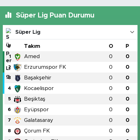
Süper Lig Puan Durumu
Süper Lig
#
Takım
O
P
Amed
0
0
1
Erzurumspor FK
0
0
2
Başakşehir
0
0
3
Kocaelispor
0
0
4
Beşiktaş
0
0
5
Eyüpspor
0
0
6
Galatasaray
0
0
7
Çorum FK
0
0
8