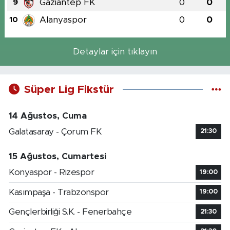
Gaziantep FK
0
0
9
Alanyaspor
0
0
10
Detaylar için tıklayın
Süper Lig Fikstür
14 Ağustos, Cuma
Galatasaray - Çorum FK
21:30
15 Ağustos, Cumartesi
Konyaspor - Rizespor
19:00
Kasımpaşa - Trabzonspor
19:00
Gençlerbirliği S.K. - Fenerbahçe
21:30