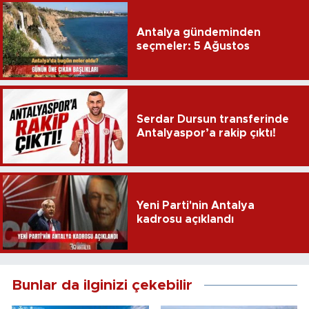
Antalya gündeminden
seçmeler: 5 Ağustos
Serdar Dursun transferinde
Antalyaspor’a rakip çıktı!
Yeni Parti'nin Antalya
kadrosu açıklandı
Bunlar da ilginizi çekebilir