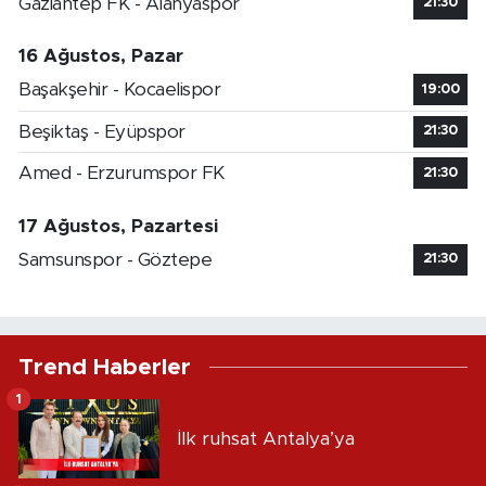
Gaziantep FK - Alanyaspor
21:30
16 Ağustos, Pazar
Başakşehir - Kocaelispor
19:00
Beşiktaş - Eyüpspor
21:30
Amed - Erzurumspor FK
21:30
17 Ağustos, Pazartesi
Samsunspor - Göztepe
21:30
Trend Haberler
1
İlk ruhsat Antalya’ya