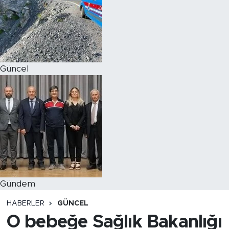
Magazin
Özel Haber
Güncel
Politika
Resmi İlanlar
Sağlık
Spor
Turizm
Gündem
HABERLER
GÜNCEL
O bebeğe Sağlık Bakanlığı