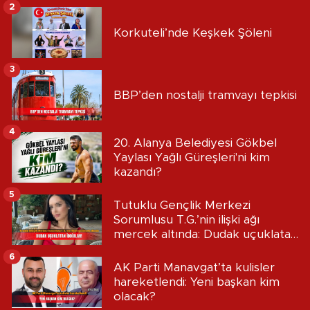
2
Korkuteli’nde Keşkek Şöleni
3
BBP’den nostalji tramvayı tepkisi
4
20. Alanya Belediyesi Gökbel
Yaylası Yağlı Güreşleri'ni kim
kazandı?
5
Tutuklu Gençlik Merkezi
Sorumlusu T.G.’nin ilişki ağı
mercek altında: Dudak uçuklatan
iddialar!
6
AK Parti Manavgat’ta kulisler
hareketlendi: Yeni başkan kim
olacak?