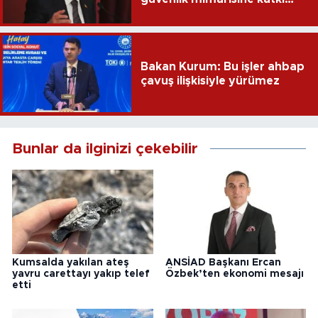
sağlayacak
Bakan Kurum: Bu işler ahbap
çavuş ilişkisiyle yürümez
Bunlar da ilginizi çekebilir
Kumsalda yakılan ateş
ANSİAD Başkanı Ercan
yavru carettayı yakıp telef
Özbek’ten ekonomi mesajı
etti