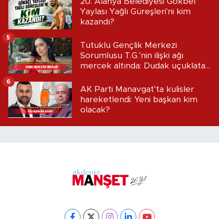
20. Alanya Belediyesi Gökbel
Yaylası Yağlı Güreşleri'ni kim
kazandı?
5
Tutuklu Gençlik Merkezi
Sorumlusu T.G.’nin ilişki ağı
mercek altında: Dudak uçuklatan
iddialar!
6
AK Parti Manavgat’ta kulisler
hareketlendi: Yeni başkan kim
olacak?