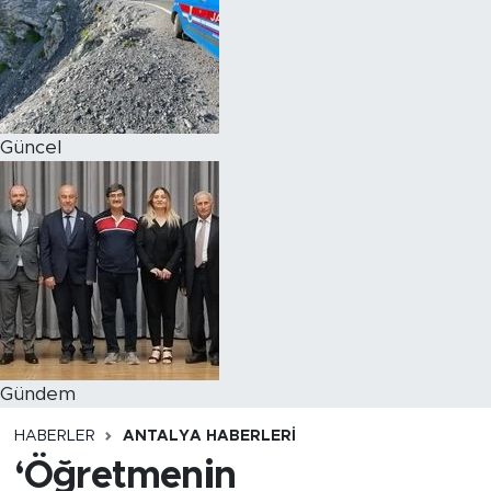
Magazin
Özel Haber
Güncel
Politika
Resmi İlanlar
Sağlık
Spor
Turizm
Gündem
HABERLER
ANTALYA HABERLERI
‘Öğretmenin