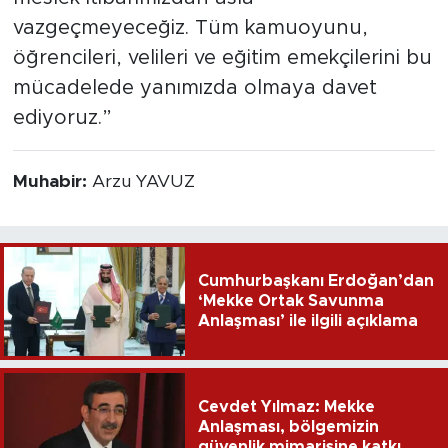
vazgeçmeyeceğiz. Tüm kamuoyunu,
öğrencileri, velileri ve eğitim emekçilerini bu
mücadelede yanımızda olmaya davet
ediyoruz.”
Muhabir:
Arzu YAVUZ
Cumhurbaşkanı Erdoğan’dan
‘Mekke Ortak Savunma
Anlaşması’ ile ilgili açıklama
Cevdet Yılmaz: Mekke
Anlaşması, bölgemizin
güvenlik mimarisine katkı