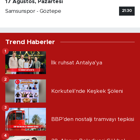
17 Ağustos, Pazartesi
Samsunspor - Göztepe
21:30
Trend Haberler
1
İlk ruhsat Antalya’ya
2
Korkuteli’nde Keşkek Şöleni
3
BBP’den nostalji tramvayı tepkisi
4