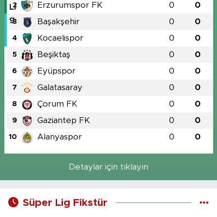
Erzurumspor FK
0
0
2
Başakşehir
0
0
3
Kocaelispor
0
0
4
Beşiktaş
0
0
5
Eyüpspor
0
0
6
Galatasaray
0
0
7
Çorum FK
0
0
8
Gaziantep FK
0
0
9
Alanyaspor
0
0
10
Detaylar için tıklayın
Süper Lig Fikstür