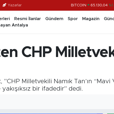
Yazarlar
BITCOIN
65.130,04
%1
DOLAR
47,7106
%0.1
rleri
Resmi İlanlar
Gündem
Spor
Magazin
Günc
EURO
55,1652
%0.2
ayan Antalya
STERLİN
64,4046
%0.3
GRAM ALTIN
6618.49
%2.
en CHP Milletvek
BİST100
13.773
%-1
 "CHP Milletvekili Namık Tan’ın “Mavi
akışıksız bir ifadedir" dedi.