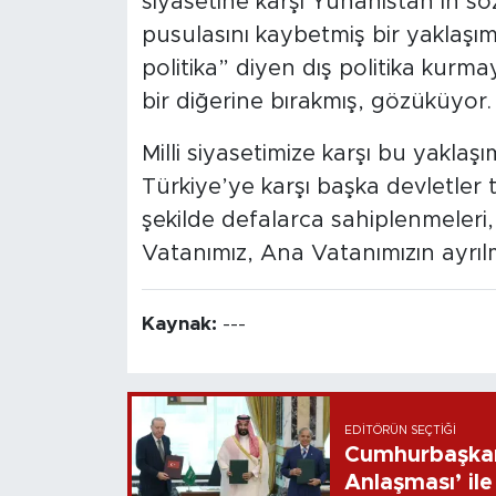
siyasetine karşı Yunanistan’ın sö
pusulasını kaybetmiş bir yaklaşım
politika” diyen dış politika kurma
bir diğerine bırakmış, gözüküyor
Milli siyasetimize karşı bu yaklaş
Türkiye’ye karşı başka devletler 
şekilde defalarca sahiplenmeleri
Vatanımız, Ana Vatanımızın ayrılm
Kaynak:
---
EDITÖRÜN SEÇTIĞI
Cumhurbaşkan
Anlaşması’ ile 