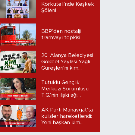
Korkuteli’nde Keşkek
Şöleni
BBP’den nostalji
tramvayı tepkisi
20. Alanya Belediyesi
Gökbel Yaylası Yağlı
Güreşleri'ni kim
kazandı?
Tutuklu Gençlik
Merkezi Sorumlusu
T.G.’nin ilişki ağı
mercek altında:
Dudak uçuklatan
AK Parti Manavgat’ta
iddialar!
kulisler hareketlendi:
Yeni başkan kim
olacak?