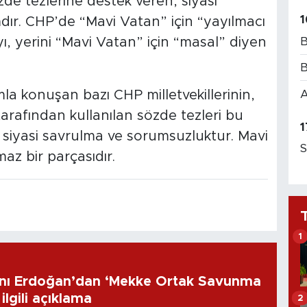
zde tezlerine destek veren, siyasi
1
dır. CHP’de “Mavi Vatan” için “yayılmacı
B
yı, yerini “Mavi Vatan” için “masal” diyen
.
B
A
ımla konuşan bazı CHP milletvekillerinin,
tarafından kullanılan sözde tezleri bu
1
, siyasi savrulma ve sorumsuzluktur. Mavi
S
az bir parçasıdır.
1
ı Erdoğan’dan ‘Mekke Ortak Savunma
ilgili açıklama
2