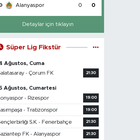
Alanyaspor
0
0
0
Detaylar için tıklayın
Süper Lig Fikstür
4 Ağustos, Cuma
alatasaray - Çorum FK
21:30
5 Ağustos, Cumartesi
onyaspor - Rizespor
19:00
asımpaşa - Trabzonspor
19:00
ençlerbirliği S.K. - Fenerbahçe
21:30
aziantep FK - Alanyaspor
21:30