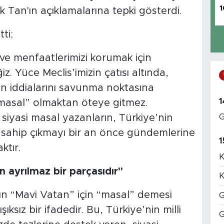
1
 Tan'ın açıklamalarına tepki gösterdi.
ti;
 ve menfaatlerimizi korumak için
Yüce Meclis’imizin çatısı altında,
in iddialarını savunma noktasına
1
i masal” olmaktan öteye gitmez.
G
 siyasi masal yazanların, Türkiye’nin
 sahip çıkmayı bir an önce gündemlerine
1
ktır.
K
 ayrılmaz bir parçasıdır"
K
’ın “Mavi Vatan” için “masal” demesi
G
ksız bir ifadedir. Bu, Türkiye’nin milli
G