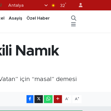
°
Antalya
.2
32
7
el
Asayiş
Özel Haber
7
5
12
ili Namık
9
 Vatan” için “masal” demesi
-
+
A
A