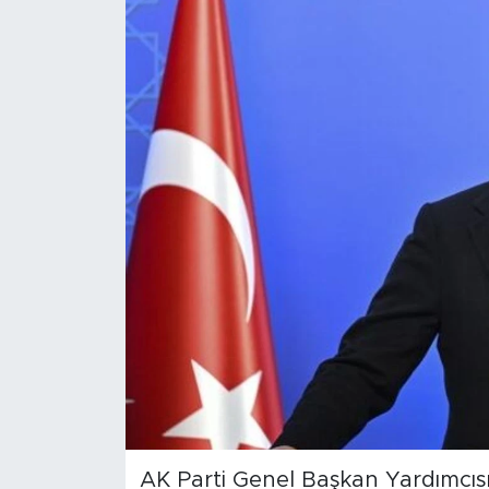
Magazin
Özel Haber
Politika
Resmi İlanlar
Sağlık
Spor
Turizm
AK Parti Genel Başkan Yardımcısı