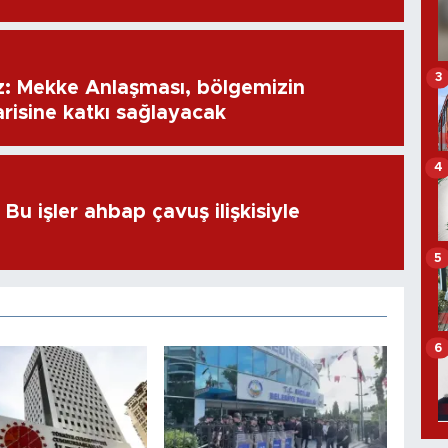
3
: Mekke Anlaşması, bölgemizin
risine katkı sağlayacak
4
u işler ahbap çavuş ilişkisiyle
5
6