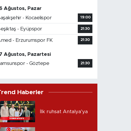
6 Ağustos, Pazar
aşakşehir - Kocaelispor
19:00
eşiktaş - Eyüpspor
21:30
med - Erzurumspor FK
21:30
7 Ağustos, Pazartesi
amsunspor - Göztepe
21:30
Trend Haberler
İlk ruhsat Antalya’ya