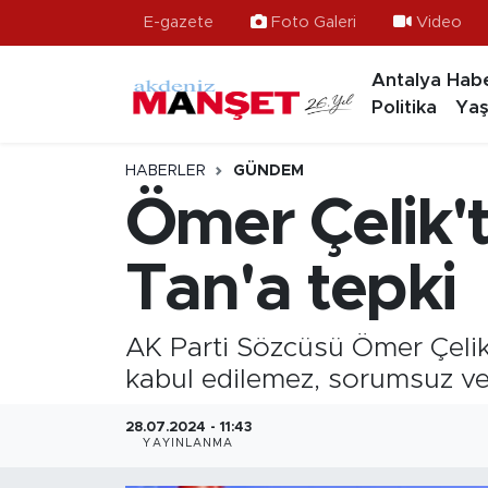
E-gazete
Foto Galeri
Video
Antalya Habe
Asayiş
Hava Durumu
Politika
Yaş
Bilim & Teknoloji
Trafik Durumu
HABERLER
GÜNDEM
Eğitim
Süper Lig Puan Durumu ve Fikstür
Ömer Çelik't
Ekonomi
Tüm Manşetler
Tan'a tepki
Güncel
Son Dakika Haberleri
AK Parti Sözcüsü Ömer Çelik,
Gündem
Haber Arşivi
kabul edilemez, sorumsuz ve y
İlçeler
28.07.2024 - 11:43
YAYINLANMA
Kültür- Sanat