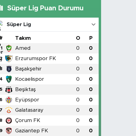
Süper Lig Puan Durumu
Süper Lig
#
Takım
O
P
Amed
0
0
1
Erzurumspor FK
0
0
2
Başakşehir
0
0
3
Kocaelispor
0
0
4
Beşiktaş
0
0
5
Eyüpspor
0
0
6
Galatasaray
0
0
7
Çorum FK
0
0
8
Gaziantep FK
0
0
9