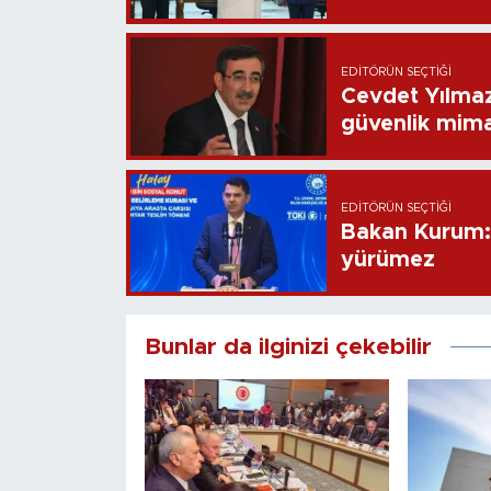
EDITÖRÜN SEÇTIĞI
Cevdet Yılmaz
güvenlik mima
EDITÖRÜN SEÇTIĞI
Bakan Kurum: B
yürümez
Bunlar da ilginizi çekebilir