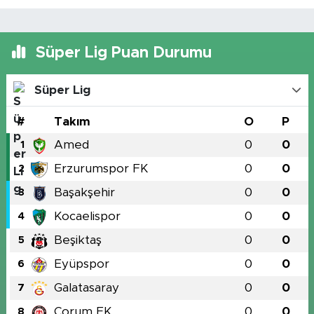
Süper Lig Puan Durumu
Süper Lig
#
Takım
O
P
Amed
0
0
1
Erzurumspor FK
0
0
2
Başakşehir
0
0
3
Kocaelispor
0
0
4
Beşiktaş
0
0
5
Eyüpspor
0
0
6
Galatasaray
0
0
7
Çorum FK
0
0
8