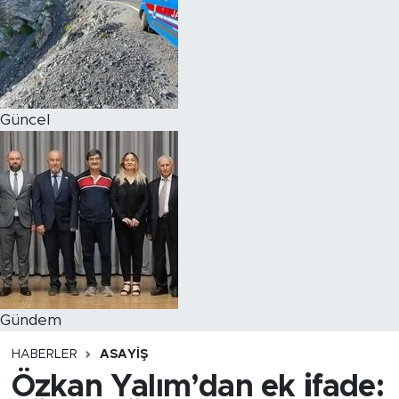
Magazin
Özel Haber
Güncel
Politika
Resmi İlanlar
Sağlık
Spor
Turizm
Gündem
HABERLER
ASAYIŞ
Özkan Yalım’dan ek ifade: