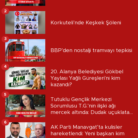
2
Korkuteli’nde Keşkek Şöleni
3
BBP’den nostalji tramvayı tepkisi
4
20. Alanya Belediyesi Gökbel
Yaylası Yağlı Güreşleri'ni kim
kazandı?
5
Tutuklu Gençlik Merkezi
Sorumlusu T.G.’nin ilişki ağı
mercek altında: Dudak uçuklatan
iddialar!
6
AK Parti Manavgat’ta kulisler
hareketlendi: Yeni başkan kim