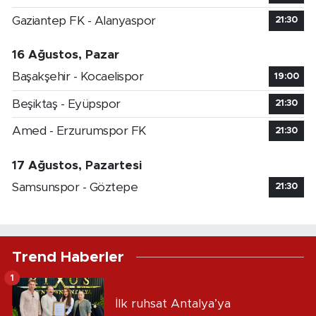
Gaziantep FK - Alanyaspor
21:30
16 Ağustos, Pazar
Başakşehir - Kocaelispor
19:00
Beşiktaş - Eyüpspor
21:30
Amed - Erzurumspor FK
21:30
17 Ağustos, Pazartesi
Samsunspor - Göztepe
21:30
Trend Haberler
1
İlk ruhsat Antalya’ya