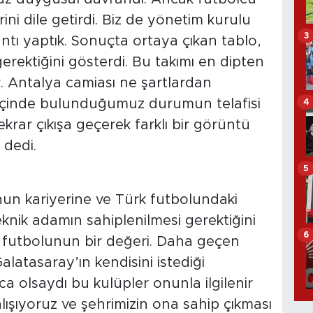
ini dile getirdi. Biz de yönetim kurulu
3
antı yaptık. Sonuçta ortaya çıkan tablo,
ektiğini gösterdi. Bu takımı en dipten
or. Antalya camiası ne şartlardan
ün içinde bulunduğumuz durumun telafisi
4
rar çıkışa geçerek farklı bir görüntü
 dedi.
5
un kariyerine ve Türk futbolundaki
eknik adamın sahiplenilmesi gerektiğini
6
k futbolunun bir değeri. Daha geçen
latasaray’ın kendisini istediği
a olsaydı bu kulüpler onunla ilgilenir
lışıyoruz ve şehrimizin ona sahip çıkması