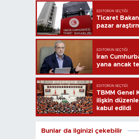
EDITÖRÜN SEÇTIĞI
Ticaret Bakan
pazar araştır
EDITÖRÜN SEÇTIĞI
İran Cumhurb
yana ancak t
EDITÖRÜN SEÇTIĞI
TBMM Genel Ku
ilişkin düzenl
kabul edildi
Bunlar da ilginizi çekebilir