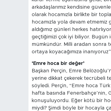
arkadaşlarımız kendisine güvenler
olarak hocamızla birlikte bir topl
hocamızla yola devam etmemiz ger
aldığımız günleri herkes hatırlıy
geçtiğimizi çok iyi biliyor. Bug
mümkündür. Milli aradan sonra tek
ortaya koyacağımıza inanıyoruz”
‘Emre hoca bir değer’
Başkan Perçin, Emre Belözoğlu’n
yerine dikkat çekerek tecrübeli t
söyledi. Perçin, “Emre hoca Tür
hafta basında Fenerbahçe’nin, Ga
konuşuluyordu. Eğer kötü bir hoc
miydi? Şimdi böyle bir hocayla ça