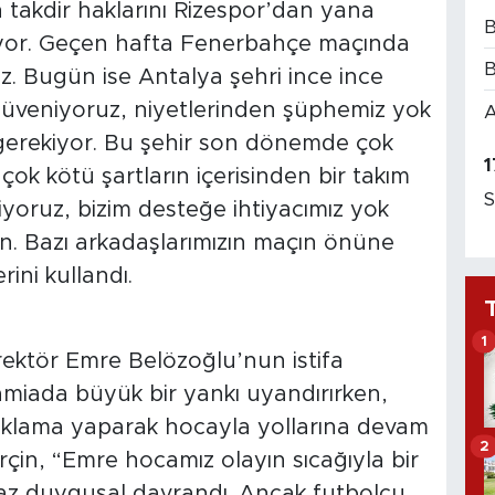
takdir haklarını Rizespor’dan yana
B
anıyor. Geçen hafta Fenerbahçe maçında
B
uz. Bugün ise Antalya şehri ince ince
güveniyoruz, niyetlerinden şüphemiz yok
A
 gerekiyor. Bu şehir son dönemde çok
1
çok kötü şartların içerisinden bir takım
S
diyoruz, bizim desteğe ihtiyacımız yok
. Bazı arkadaşlarımızın maçın önüne
rini kullandı.
1
rektör Emre Belözoğlu’nun istifa
miada büyük bir yankı uyandırırken,
çıklama yaparak hocayla yollarına devam
2
çin, “Emre hocamız olayın sıcağıyla bir
raz duygusal davrandı. Ancak futbolcu