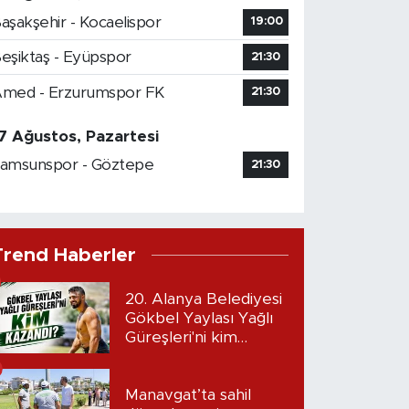
aşakşehir - Kocaelispor
19:00
eşiktaş - Eyüpspor
21:30
med - Erzurumspor FK
21:30
7 Ağustos, Pazartesi
amsunspor - Göztepe
21:30
Trend Haberler
20. Alanya Belediyesi
Gökbel Yaylası Yağlı
Güreşleri'ni kim
kazandı?
Manavgat’ta sahil