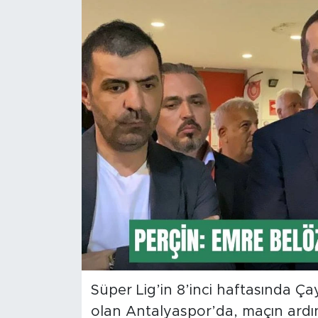
Magazin
Özel Haber
Politika
Resmi İlanlar
Sağlık
Spor
Turizm
Süper Lig’in 8’inci haftasında Ç
olan Antalyaspor’da, maçın ardın