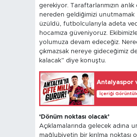
gerekiyor. Taraftarlarımızın anlık
nereden geldiğimizi unutmamak la
üzüldü, futbolcularıyla adeta ve
hocamıza güveniyoruz. Ekibimizle,
yolumuza devam edeceğiz. Nerede
çıkmazsak nereye gideceğimiz de 
kalacak” diye konuştu.
Antalyaspor v
İçeriği Görüntü
‘Dönüm noktası olacak’
Açıklamalarında gelecek adına u
mağlubiyetin bir kırılma noktası o