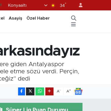
°
Konyaaltı
11
34
8
el
Asayiş
Özel Haber
2
8
3
arkasındayız
4
nlere giden Antalyaspor
ele etme sözü verdi. Perçin,
eğiz” dedi
-
+
A
A
Süper Lig Puan Durumu