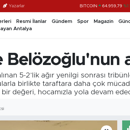
Yazarlar
BITCOIN
64.959,79
%1.
DOLAR
47,7436
%0.1
rleri
Resmi İlanlar
Gündem
Spor
Magazin
Günc
EURO
55,2510
%0.3
ayan Antalya
STERLİN
64,4811
%0.3
GRAM ALTIN
6660.55
%0.0
e Belözoğlu'nun 
BİST100
13.779
%-1
ınan 5-2’lik ağır yenilgi sonrası tribü
larla birlikte taraftara daha çok mücad
bir değeri, hocamızla yola devam edec
SI