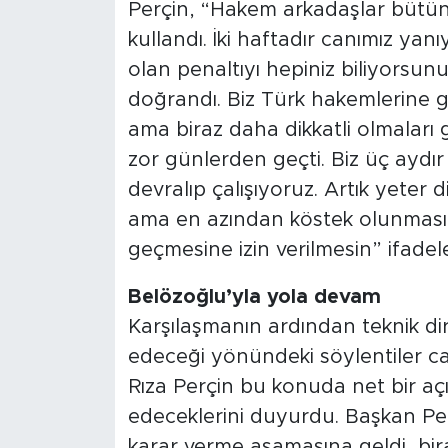
Perçin, “Hakem arkadaşlar bütün 
kullandı. İki haftadır canımız y
olan penaltıyı hepiniz biliyorsun
doğrandı. Biz Türk hakemlerine 
ama biraz daha dikkatli olmaları
zor günlerden geçti. Biz üç aydır 
devralıp çalışıyoruz. Artık yeter 
ama en azından köstek olunmasın
geçmesine izin verilmesin” ifadele
Belözoğlu’yla yola devam
Karşılaşmanın ardından teknik di
edeceği yönündeki söylentiler ca
Rıza Perçin bu konuda net bir a
edeceklerini duyurdu. Başkan Per
karar verme aşamasına geldi, bi