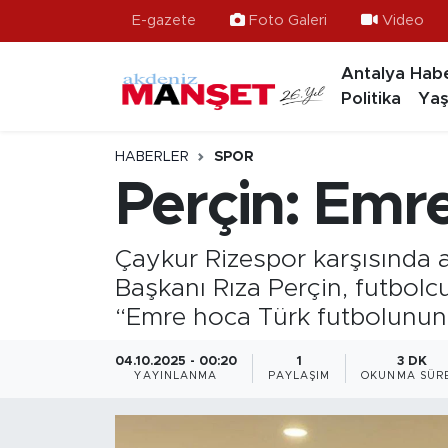
E-gazete
Foto Galeri
Video
Antalya Habe
Asayiş
Antalya Nöbetçi Eczaneler
Politika
Yaş
Bilim & Teknoloji
Antalya Hava Durumu
HABERLER
SPOR
Eğitim
Antalya Namaz Vakitleri
Perçin: Emr
Ekonomi
Antalya Trafik Yoğunluk Haritası
Çaykur Rizespor karşısında al
Güncel
Süper Lig Puan Durumu ve Fikstür
Başkanı Rıza Perçin, futbolcu
“Emre hoca Türk futbolunun 
Gündem
Tüm Manşetler
04.10.2025 - 00:20
1
3 DK
YAYINLANMA
PAYLAŞIM
OKUNMA SÜRE
İlçeler
Son Dakika Haberleri
Kültür- Sanat
Haber Arşivi