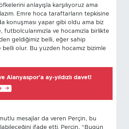
 öfkelerini anlayışla karşılıyoruz ama
zım. Emre hoca taraftarların tepkisine
da konuşması yapar gibi oldu ama biz
 futbolcularımızla ve hocamızla birlikte
n geldiğimiz belli, eğer sahip
belli olur. Bu yüzden hocamız bizimle
e Alanyaspor'a ay-yıldızlı davet!
le
mutlu mesajlar da veren Perçin, bu
labileceğini ifade etti. Perçin, “Bugün