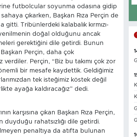
zerine futbolcular soyunma odasına gidip
r sahaya çıkarken, Başkan Rıza Perçin de
a gitti. Tribünlerdeki kalabalık kırmızı-
a yenilmenin doğal olduğunu ancak
eri gerektiğini dile getirdi. Bunun
1
 Başkan Perçin, daha çok
G
 verdiler. Perçin, “Biz bu takımı çok zor
önemli bir mesafe kaydettik. Geldiğimiz
1
rımızdan tek isteğimiz köstek değil
K
likte ayağa kaldıracağız” dedi.
K
G
ın karşısına çıkan Başkan Rıza Perçin,
G
 duyduğu rahatsızlığı dile getirdi.
lmeyen penaltıya da atıfta bulunan
1