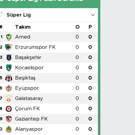
Süper Lig
#
Takım
O
P
Amed
0
0
1
Erzurumspor FK
0
0
2
Başakşehir
0
0
3
Kocaelispor
0
0
4
Beşiktaş
0
0
5
Eyüpspor
0
0
6
Galatasaray
0
0
7
Çorum FK
0
0
8
Gaziantep FK
0
0
9
Alanyaspor
0
0
0