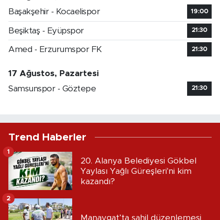
Başakşehir - Kocaelispor
19:00
Beşiktaş - Eyüpspor
21:30
Amed - Erzurumspor FK
21:30
17 Ağustos, Pazartesi
Samsunspor - Göztepe
21:30
Trend Haberler
1
20. Alanya Belediyesi Gökbel
Yaylası Yağlı Güreşleri'ni kim
kazandı?
2
Manavgat’ta sahil düzenlemesi