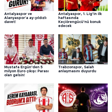
Antalyaspor ve
Antalyaspor, 1. Lig’in ilk
Alanyaspor'a ay-yıldızlı
haftasında
davet!
Keçiörengücü’nü konuk
edecek
Mustafa Ergün’den 5
Trabzonspor, Salah
milyon Euro çıkışı: Parası
anlaşmasını duyurdu
olan gelsin!