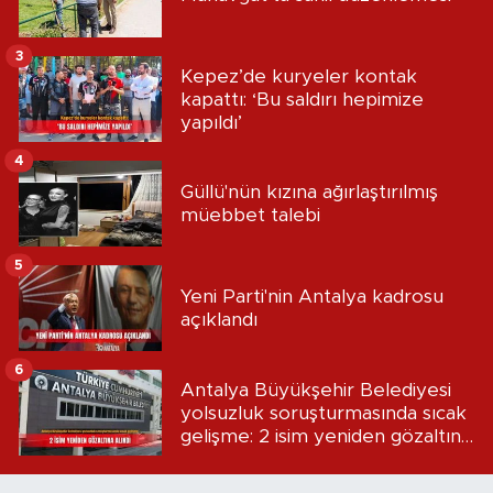
3
Kepez’de kuryeler kontak
kapattı: ‘Bu saldırı hepimize
yapıldı’
4
Güllü'nün kızına ağırlaştırılmış
müebbet talebi
5
Yeni Parti'nin Antalya kadrosu
açıklandı
6
Antalya Büyükşehir Belediyesi
yolsuzluk soruşturmasında sıcak
gelişme: 2 isim yeniden gözaltına
alındı