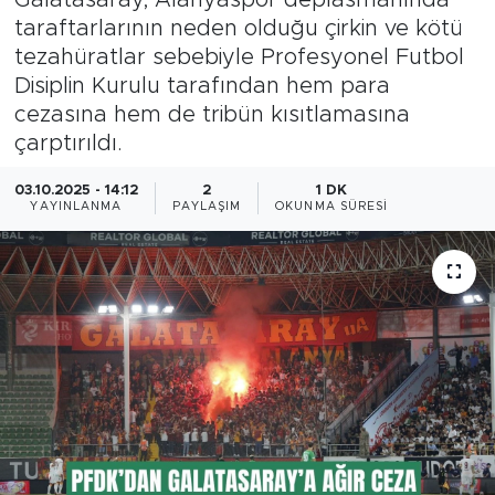
taraftarlarının neden olduğu çirkin ve kötü
Magazin
tezahüratlar sebebiyle Profesyonel Futbol
Disiplin Kurulu tarafından hem para
Özel Haber
cezasına hem de tribün kısıtlamasına
çarptırıldı.
Politika
03.10.2025 - 14:12
2
1 DK
Resmi İlanlar
YAYINLANMA
PAYLAŞIM
OKUNMA SÜRESI
Sağlık
Spor
Turizm