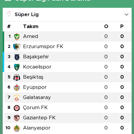
Süper Lig
#
Takım
O
P
Amed
0
0
1
Erzurumspor FK
0
0
2
Başakşehir
0
0
3
Kocaelispor
0
0
4
Beşiktaş
0
0
5
Eyüpspor
0
0
6
Galatasaray
0
0
7
Çorum FK
0
0
8
Gaziantep FK
0
0
9
Alanyaspor
0
0
10