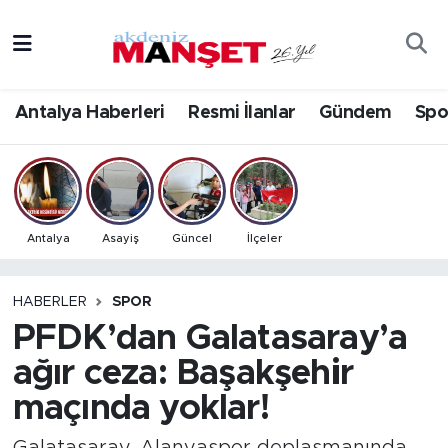
Asayiş
Antalya Nöbetçi Eczaneler
Antalya Haberleri
Resmi İlanlar
Gündem
Spo
Bilim & Teknoloji
Antalya Hava Durumu
Eğitim
Antalya Namaz Vakitleri
Ekonomi
Antalya Trafik Yoğunluk Haritası
Antalya
Asayiş
Güncel
İlçeler
Güncel
Süper Lig Puan Durumu ve Fikstür
HABERLER
SPOR
PFDK’dan Galatasaray’a
Gündem
Tüm Manşetler
ağır ceza: Başakşehir
İlçeler
Son Dakika Haberleri
maçında yoklar!
Kültür- Sanat
Haber Arşivi
Galatasaray, Alanyaspor deplasmanında