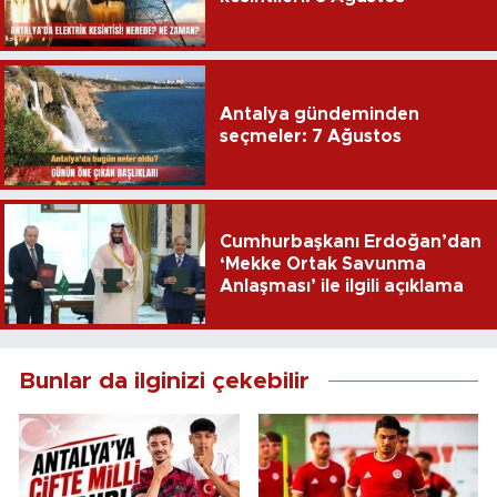
Antalya gündeminden
seçmeler: 7 Ağustos
Cumhurbaşkanı Erdoğan’dan
‘Mekke Ortak Savunma
Anlaşması’ ile ilgili açıklama
Bunlar da ilginizi çekebilir