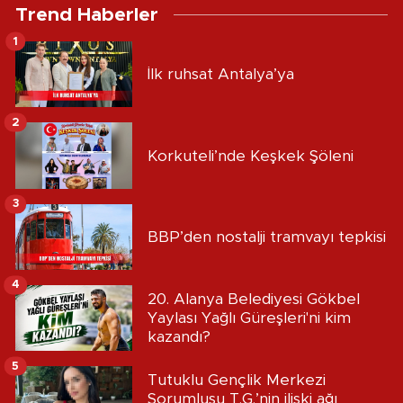
Trend Haberler
1
İlk ruhsat Antalya’ya
2
Korkuteli’nde Keşkek Şöleni
3
BBP’den nostalji tramvayı tepkisi
4
20. Alanya Belediyesi Gökbel
Yaylası Yağlı Güreşleri'ni kim
kazandı?
5
Tutuklu Gençlik Merkezi
Sorumlusu T.G.’nin ilişki ağı