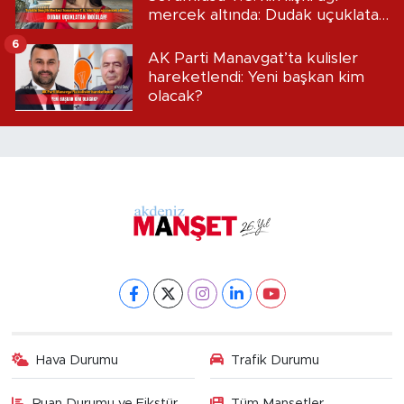
mercek altında: Dudak uçuklatan
iddialar!
6
AK Parti Manavgat’ta kulisler
hareketlendi: Yeni başkan kim
olacak?
Hava Durumu
Trafik Durumu
Puan Durumu ve Fikstür
Tüm Manşetler