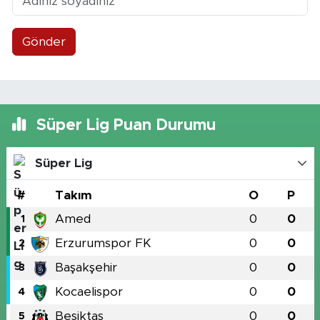
Gönder
Süper Lig Puan Durumu
Süper Lig
#
Takım
O
P
Amed
0
0
1
Erzurumspor FK
0
0
2
Başakşehir
0
0
3
Kocaelispor
0
0
4
Beşiktaş
0
0
5