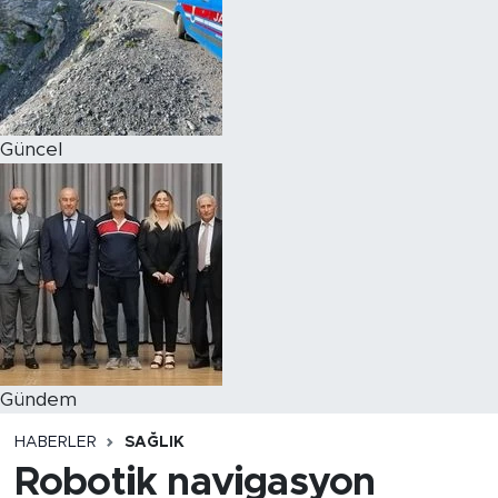
Magazin
Özel Haber
Güncel
Politika
Resmi İlanlar
Sağlık
Spor
Turizm
Gündem
HABERLER
SAĞLIK
Robotik navigasyon