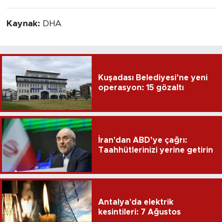
Kaynak:
DHA
Kuşadası Belediyesi’ne yeni
operasyon: 15 gözaltı
İran'dan ABD’ye çağrı:
Taahhütlerinizi yerine getirin
Antalya'da elektrik
kesintileri: 7 Ağustos