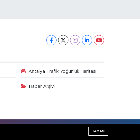
Antalya Trafik Yoğunluk Haritası
Haber Arşivi
Haber Yazılımı:
TE Bilişim
TAMAM