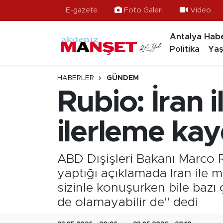
E-gazete
Foto Galeri
Video
Antalya Habe
Asayiş
Antalya Nöbetçi Eczaneler
Politika
Yaş
Bilim & Teknoloji
Antalya Hava Durumu
HABERLER
GÜNDEM
Eğitim
Antalya Namaz Vakitleri
Rubio: İran 
Ekonomi
Antalya Trafik Yoğunluk Haritası
ilerleme kay
Güncel
Süper Lig Puan Durumu ve Fikstür
ABD Dışişleri Bakanı Marco R
Gündem
Tüm Manşetler
yaptığı açıklamada İran ile m
sizinle konuşurken bile bazı 
İlçeler
Son Dakika Haberleri
de olamayabilir de" dedi
Kültür- Sanat
Haber Arşivi