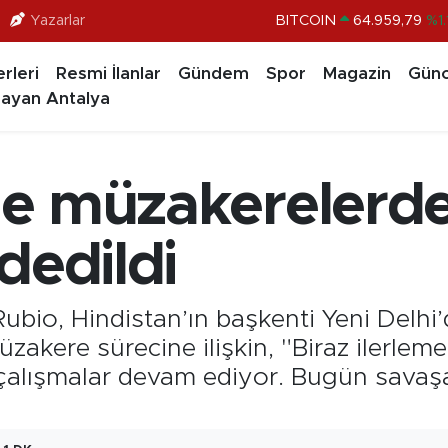
Yazarlar
DOLAR
47,7436
%0.1
EURO
55,2510
%0.3
rleri
Resmi İlanlar
Gündem
Spor
Magazin
Günc
STERLİN
64,4811
%0.3
ayan Antalya
GRAM ALTIN
6660.55
%0.0
BİST100
13.779
%-1
ile müzakerelerde
BITCOIN
64.959,79
%1.
dedildi
ubio, Hindistan’ın başkenti Yeni Delhi
üzakere sürecine ilişkin, "Biraz ilerlem
çalışmalar devam ediyor. Bugün savaşa i