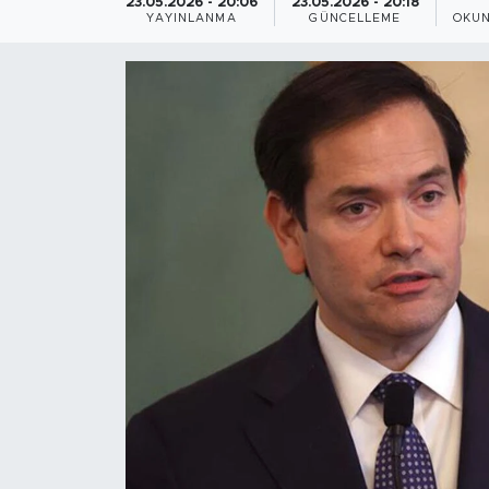
23.05.2026 - 20:06
23.05.2026 - 20:18
YAYINLANMA
GÜNCELLEME
OKUN
Magazin
Özel Haber
Politika
Resmi İlanlar
Sağlık
Spor
Turizm