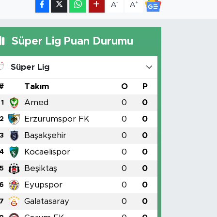
-
+
A
A
Süper Lig Puan Durumu
Süper Lig
#
Takım
O
P
Amed
0
0
1
Erzurumspor FK
0
0
2
Başakşehir
0
0
3
Kocaelispor
0
0
4
Beşiktaş
0
0
5
Eyüpspor
0
0
6
Galatasaray
0
0
7