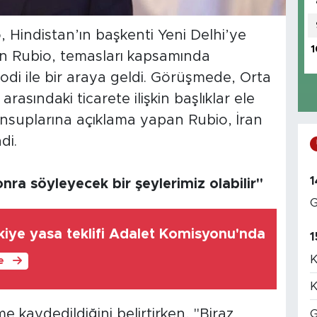
 Hindistan’ın başkenti Yeni Delhi’ye
1
kan Rubio, temasları kapsamında
di ile bir araya geldi. Görüşmede, Orta
asındaki ticarete ilişkin başlıklar ele
mensuplarına açıklama yapan Rubio, İran
di.
1
nra söyleyecek bir şeylerimiz olabilir"
G
iye yasa teklifi Adalet Komisyonu'nda
1
K
le
K
 kaydedildiğini belirtirken, "Biraz
G