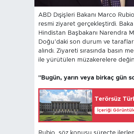
ABD Dışişleri Bakanı Marco Rubio,
resmi ziyaret gerçekleştirdi. Ba
Hindistan Başbakanı Narendra Mo
Doğu’daki son durum ve taraflar ar
alındı. Ziyareti sırasında basın 
ile yürütülen müzakerelere değin
"Bugün, yarın veya birkaç gün so
Terörsüz Türk
İçeriği Görüntü
Rubio, söz konusu süreçte ilerleme