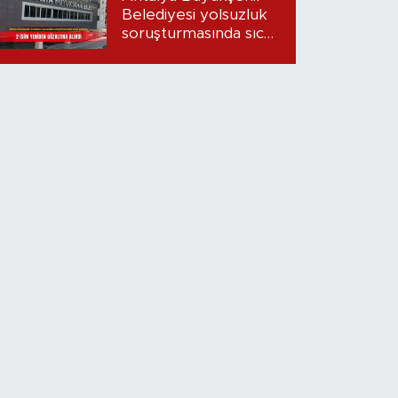
Belediyesi yolsuzluk
soruşturmasında sıcak
gelişme: 2 isim
yeniden gözaltına
alındı