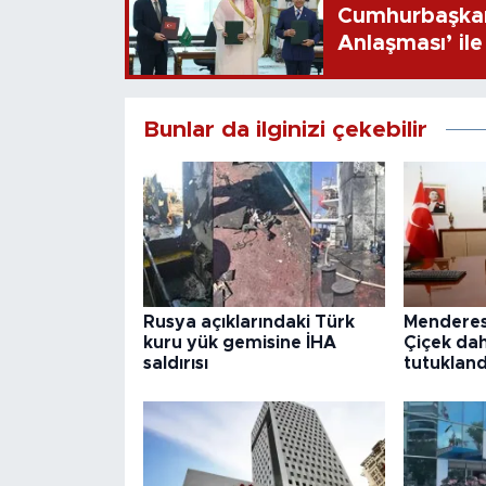
Cumhurbaşkan
Anlaşması’ ile 
Bunlar da ilginizi çekebilir
Rusya açıklarındaki Türk
Menderes
kuru yük gemisine İHA
Çiçek dah
saldırısı
tutukland