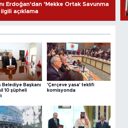
ı Erdoğan’dan ‘Mekke Ortak Savunma
ilgili açıklama
 Belediye Başkanı
'Çerçeve yasa' teklifi
il 10 şüpheli
komisyonda
ı