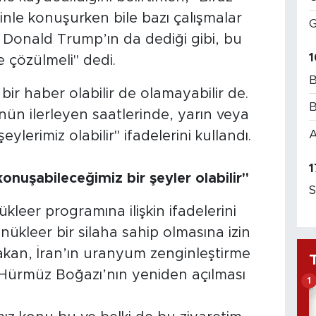
zinle konuşurken bile bazı çalışmalar
G
 Donald Trump’ın da dediği gibi, bu
1
e çözülmeli" dedi.
B
bir haber olabilir de olamayabilir de.
B
ün ilerleyen saatlerinde, yarın veya
A
lerimiz olabilir" ifadelerini kullandı.
1
onuşabileceğimiz bir şeyler olabilir"
S
kleer programına ilişkin ifadelerini
ükleer bir silaha sahip olmasına izin
bakan, İran’ın uranyum zenginleştirme
e Hürmüz Boğazı’nın yeniden açılması
1