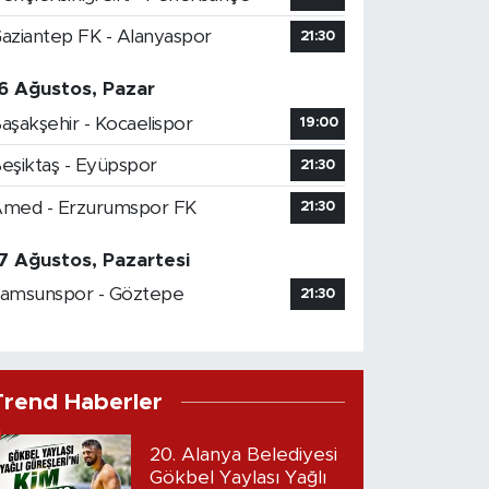
aziantep FK - Alanyaspor
21:30
6 Ağustos, Pazar
aşakşehir - Kocaelispor
19:00
eşiktaş - Eyüpspor
21:30
med - Erzurumspor FK
21:30
7 Ağustos, Pazartesi
amsunspor - Göztepe
21:30
Trend Haberler
20. Alanya Belediyesi
Gökbel Yaylası Yağlı