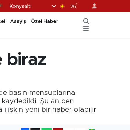
°
Konyaaltı
8
26
2
el
Asayiş
Özel Haber
8
3
4
 biraz
11
’de basın mensuplarına
e kaydedildi. Şu an ben
lişkin yeni bir haber olabilir