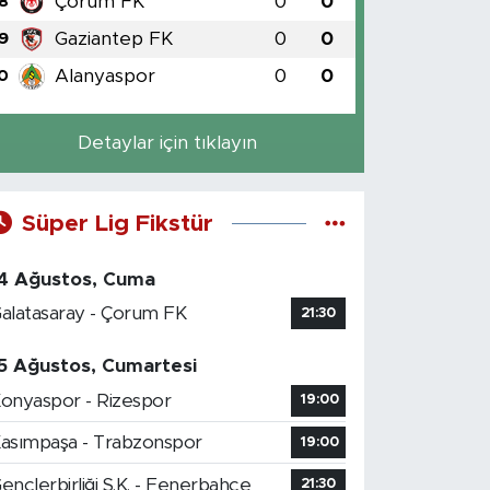
Çorum FK
0
0
8
Gaziantep FK
0
0
9
Alanyaspor
0
0
0
Detaylar için tıklayın
Süper Lig Fikstür
4 Ağustos, Cuma
alatasaray - Çorum FK
21:30
5 Ağustos, Cumartesi
onyaspor - Rizespor
19:00
asımpaşa - Trabzonspor
19:00
ençlerbirliği S.K. - Fenerbahçe
21:30