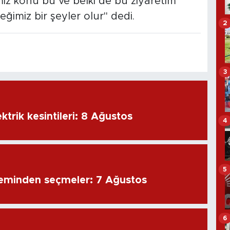
mız konu bu ve belki de bu ziyaretim
imiz bir şeyler olur" dedi.
2
3
ktrik kesintileri: 8 Ağustos
4
5
eminden seçmeler: 7 Ağustos
6