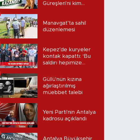
Güreşleri'ni kim
kazandı?
Manavgat’ta sahil
düzenlemesi
Kepez’de kuryeler
kontak kapattı: ‘Bu
saldırı hepimize
yapıldı’
Güllü'nün kızına
ağırlaştırılmış
müebbet talebi
Yeni Parti'nin Antalya
kadrosu açıklandı
Antalya Büyükşehir