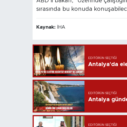
ABD’li bakan, "Üzerinde çalıştığı
sırasında bu konuda konuşabileceğ
Kaynak:
İHA
EDITÖRÜN SEÇTIĞI
Antalya'da ele
EDITÖRÜN SEÇTIĞI
Antalya günd
EDITÖRÜN SEÇTIĞI