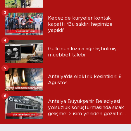
3
Kepez’de kuryeler kontak
kapattı: ‘Bu saldırı hepimize
yapıldı’
4
Güllü'nün kızına ağırlaştırılmış
müebbet talebi
5
Antalya'da elektrik kesintileri: 8
Ağustos
6
Antalya Büyükşehir Belediyesi
yolsuzluk soruşturmasında sıcak
gelişme: 2 isim yeniden gözaltına
alındı