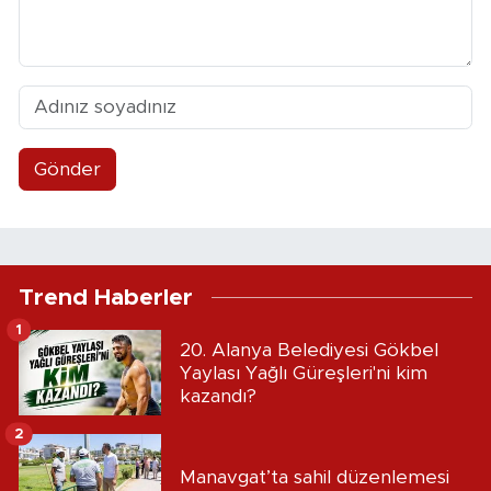
Gönder
Trend Haberler
1
20. Alanya Belediyesi Gökbel
Yaylası Yağlı Güreşleri'ni kim
kazandı?
2
Manavgat’ta sahil düzenlemesi