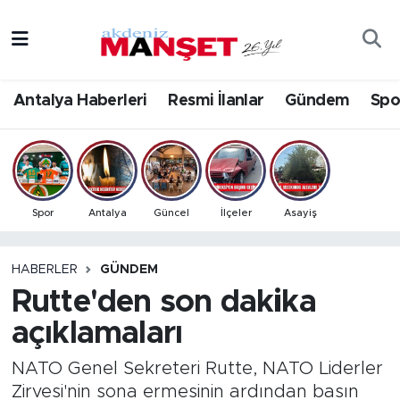
Asayiş
Antalya Nöbetçi Eczaneler
Antalya Haberleri
Resmi İlanlar
Gündem
Spo
Bilim & Teknoloji
Antalya Hava Durumu
Eğitim
Antalya Namaz Vakitleri
Ekonomi
Antalya Trafik Yoğunluk Haritası
Spor
Antalya
Güncel
İlçeler
Asayiş
Güncel
Süper Lig Puan Durumu ve Fikstür
HABERLER
GÜNDEM
Rutte'den son dakika
Gündem
Tüm Manşetler
açıklamaları
İlçeler
Son Dakika Haberleri
NATO Genel Sekreteri Rutte, NATO Liderler
Kültür- Sanat
Haber Arşivi
Zirvesi'nin sona ermesinin ardından basın