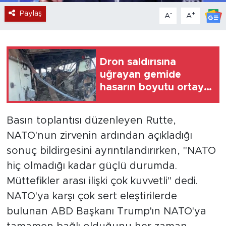
Paylaş
-
+
A
A
Dron saldırısına
uğrayan gemide
hasarın boyutu ortaya
çıktı
Basın toplantısı düzenleyen Rutte,
NATO'nun zirvenin ardından açıkladığı
sonuç bildirgesini ayrıntılandırırken, "NATO
hiç olmadığı kadar güçlü durumda.
Müttefikler arası ilişki çok kuvvetli" dedi.
NATO'ya karşı çok sert eleştirilerde
bulunan ABD Başkanı Trump'ın NATO'ya