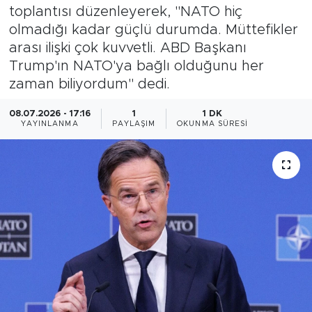
toplantısı düzenleyerek, "NATO hiç
Magazin
olmadığı kadar güçlü durumda. Müttefikler
arası ilişki çok kuvvetli. ABD Başkanı
Özel Haber
Trump'ın NATO'ya bağlı olduğunu her
zaman biliyordum" dedi.
Politika
08.07.2026 - 17:16
1
1 DK
YAYINLANMA
PAYLAŞIM
OKUNMA SÜRESI
Resmi İlanlar
Sağlık
Spor
Turizm