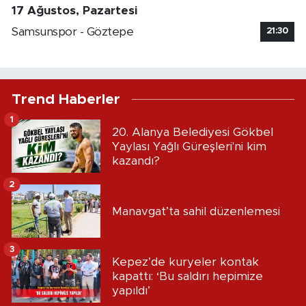
17 Ağustos, Pazartesi
Samsunspor - Göztepe
21:30
Trend Haberler
1
20. Alanya Belediyesi Gökbel
Yaylası Yağlı Güreşleri'ni kim
kazandı?
2
Manavgat’ta sahil düzenlemesi
3
Kepez’de kuryeler kontak
kapattı: ‘Bu saldırı hepimize
yapıldı’