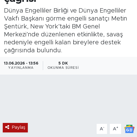
Dünya Engelliler Birliği ve Dünya Engelliler
Magazin
Vakfı Başkanı görme engelli sanatçı Metin
Şentürk, New York’taki BM Genel
Özel Haber
Merkezi’nde düzenlenen etkinlikte, savaş
nedeniyle engelli kalan bireylere destek
Politika
çağrısında bulundu.
Resmi İlanlar
13.06.2026 - 13:56
5 DK
YAYINLANMA
OKUNMA SÜRESI
Sağlık
Spor
Turizm
Paylaş
-
+
A
A