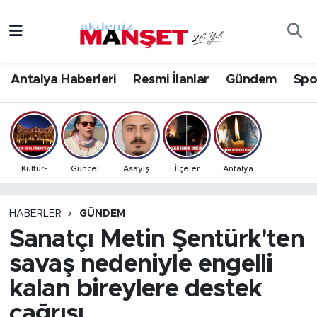
Asayiş
Antalya Nöbetçi Eczaneler
Antalya Haberleri
Resmi İlanlar
Gündem
Spo
Bilim & Teknoloji
Antalya Hava Durumu
Eğitim
Antalya Namaz Vakitleri
Ekonomi
Antalya Trafik Yoğunluk Haritası
Kültür-
Güncel
Asayiş
İlçeler
Antalya
Güncel
Süper Lig Puan Durumu ve Fikstür
HABERLER
GÜNDEM
Sanatçı Metin Şentürk'ten
Gündem
Tüm Manşetler
savaş nedeniyle engelli
İlçeler
Son Dakika Haberleri
kalan bireylere destek
Kültür- Sanat
Haber Arşivi
çağrısı