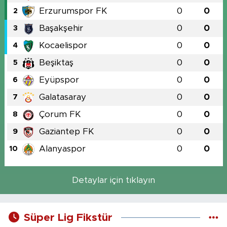
Erzurumspor FK
0
0
2
Başakşehir
0
0
3
Kocaelispor
0
0
4
Beşiktaş
0
0
5
Eyüpspor
0
0
6
Galatasaray
0
0
7
Çorum FK
0
0
8
Gaziantep FK
0
0
9
Alanyaspor
0
0
10
Detaylar için tıklayın
Süper Lig Fikstür