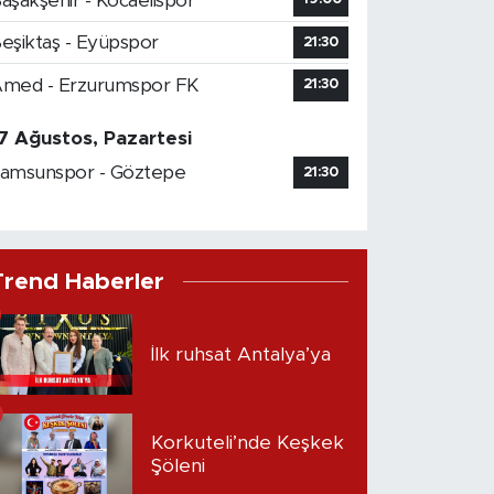
aşakşehir - Kocaelispor
eşiktaş - Eyüpspor
21:30
med - Erzurumspor FK
21:30
7 Ağustos, Pazartesi
amsunspor - Göztepe
21:30
Trend Haberler
İlk ruhsat Antalya’ya
Korkuteli’nde Keşkek
Şöleni