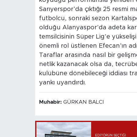
Sarıyerspor’da çıktığı 25 resmi 
futbolcu, sonraki sezon Kartalsp
olduğu Alanyaspor’da adeta kariy
temsilcisinin Süper Lig’e yükseliş
önemli rol üstlenen Efecan’ın adı 
Taraflar arasında nasıl bir gel
netlik kazanacak olsa da, tecrübe
kulübüne dönebileceği iddiası t
yankı uyandırdı.
Muhabir:
GÜRKAN BALCI
EDITÖRÜN SEÇTIĞI