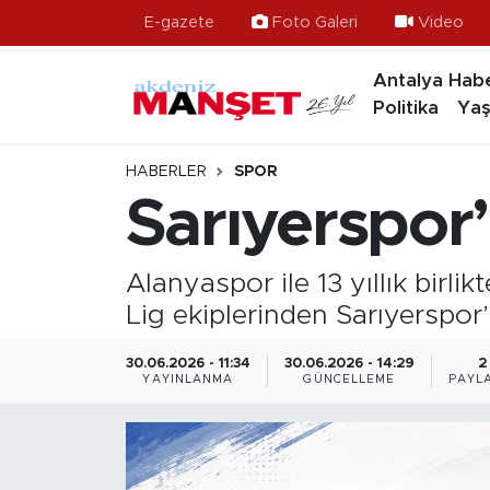
E-gazete
Foto Galeri
Video
Antalya Habe
Asayiş
Hava Durumu
Politika
Yaş
Bilim & Teknoloji
Trafik Durumu
HABERLER
SPOR
Eğitim
Süper Lig Puan Durumu ve Fikstür
Sarıyerspor
Ekonomi
Tüm Manşetler
Alanyaspor ile 13 yıllık birli
Güncel
Son Dakika Haberleri
Lig ekiplerinden Sarıyerspor’
Gündem
Haber Arşivi
30.06.2026 - 11:34
30.06.2026 - 14:29
2
YAYINLANMA
GÜNCELLEME
PAYL
İlçeler
Kültür- Sanat