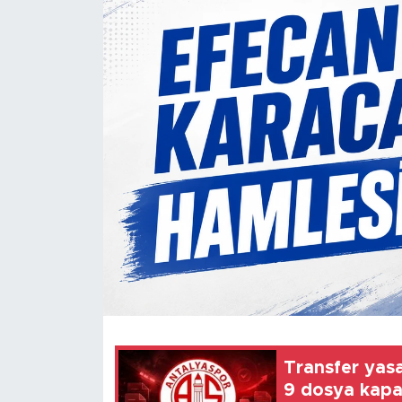
Magazin
Özel Haber
Politika
Resmi İlanlar
Sağlık
Spor
Turizm
Transfer yas
9 dosya kapa