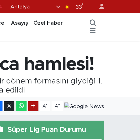
°
Antalya
7
33
1
el
Asayiş
Özel Haber
2
44
4
ca hamlesi!
6
bir dönem formasını giydiği 1.
 edildi
-
+
A
A
Süper Lig Puan Durumu