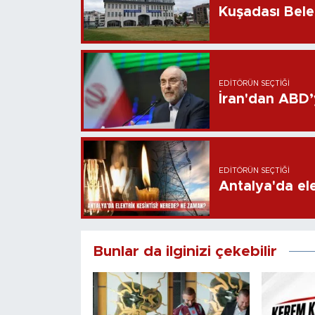
Kuşadası Bele
EDITÖRÜN SEÇTIĞI
İran'dan ABD’y
EDITÖRÜN SEÇTIĞI
Antalya'da ele
Bunlar da ilginizi çekebilir