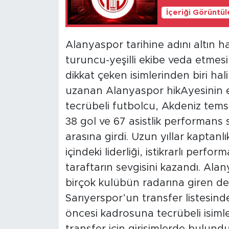
İçeriği Görüntü
Alanyaspor tarihine adını altın h
turuncu-yeşilli ekibe veda etmes
dikkat çeken isimlerinden biri hali
uzanan Alanyaspor hikAyesinin e
tecrübeli futbolcu, Akdeniz temsi
38 gol ve 67 asistlik performans
arasına girdi. Uzun yıllar kaptan
içindeki liderliği, istikrarlı perfor
taraftarın sevgisini kazandı. Alan
birçok kulübün radarına giren de
Sarıyerspor’un transfer listesind
öncesi kadrosuna tecrübeli isimle
transfer için girişimlerde bulundu