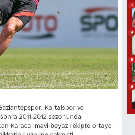
3
4
5
6
Gaziantepspor, Kartalspor ve
n sonra 2011-2012 sezonunda
an Karaca, mavi-beyazlı ekipte ortaya
katleri üzerine çekmişti.