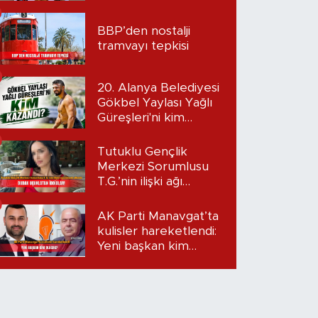
BBP’den nostalji
tramvayı tepkisi
20. Alanya Belediyesi
Gökbel Yaylası Yağlı
Güreşleri'ni kim
kazandı?
Tutuklu Gençlik
Merkezi Sorumlusu
T.G.’nin ilişki ağı
mercek altında:
Dudak uçuklatan
AK Parti Manavgat’ta
iddialar!
kulisler hareketlendi:
Yeni başkan kim
olacak?