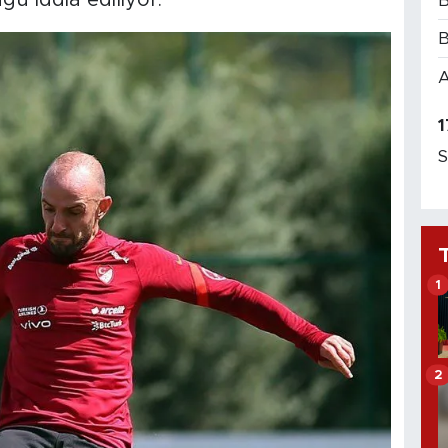
B
B
A
1
S
1
2