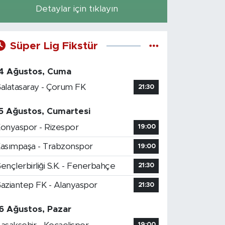
Detaylar için tıklayın
Süper Lig Fikstür
4 Ağustos, Cuma
alatasaray - Çorum FK
21:30
5 Ağustos, Cumartesi
onyaspor - Rizespor
19:00
asımpaşa - Trabzonspor
19:00
ençlerbirliği S.K. - Fenerbahçe
21:30
aziantep FK - Alanyaspor
21:30
6 Ağustos, Pazar
19:00