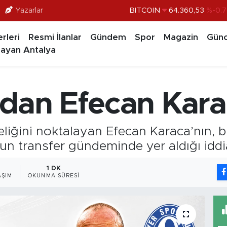
Yazarlar
DOLAR
47,7069
%0.1
EURO
55,0265
%0.0
rleri
Resmi İlanlar
Gündem
Spor
Magazin
Günc
STERLİN
64,1897
%0.0
ayan Antalya
GRAM ALTIN
6574.81
%1.
BİST100
13.887
%6
’dan Efecan Kara
BITCOIN
64.360,53
%-0.7
kteliğini noktalayan Efecan Karaca’nın, 
un transfer gündeminde yer aldığı iddia
1 DK
AŞIM
OKUNMA SÜRESI