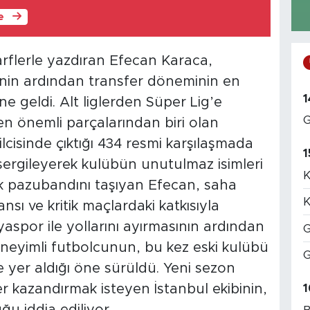
le
arflerle yazdıran Efecan Karaca,
inin ardından transfer döneminin en
1
ne geldi. Alt liglerden Süper Lig’e
G
n önemli parçalarından biri olan
lcisinde çıktığı 434 resmi karşılaşmada
1
 sergileyerek kulübün unutulmaz isimleri
K
lık pazubandını taşıyan Efecan, saha
K
mansı ve kritik maçlardaki katkısıyla
yaspor ile yollarını ayırmasının ardından
G
neyimli futbolcunun, bu kez eski kulübü
G
e yer aldığı öne sürüldü. Yeni sezon
r kazandırmak isteyen İstanbul ekibinin,
1
ğu iddia ediliyor.