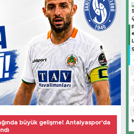
1
ağında büyük gelişme! Antalyaspor'da
ndı