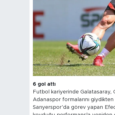
6 gol attı
Futbol kariyerinde Galatasaray, 
Adanaspor formalarını giydikte
Sarıyerspor’da görev yapan Efec
koyduğu performansla yeniden dik