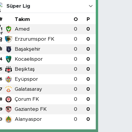
Süper Lig
#
Takım
O
P
Amed
0
0
1
Erzurumspor FK
0
0
2
Başakşehir
0
0
3
Kocaelispor
0
0
4
Beşiktaş
0
0
5
Eyüpspor
0
0
6
Galatasaray
0
0
7
Çorum FK
0
0
8
Gaziantep FK
0
0
9
Alanyaspor
0
0
0