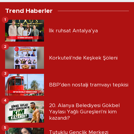
Trend Haberler
1
İlk ruhsat Antalya’ya
2
Korkuteli’nde Keşkek Şöleni
3
BBP’den nostalji tramvayı tepkisi
4
20. Alanya Belediyesi Gökbel
Yaylası Yağlı Güreşleri'ni kim
kazandı?
5
Tutuklu Gençlik Merkezi