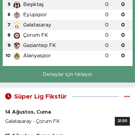
Beşiktaş
0
0
5
Eyüpspor
0
0
6
Galatasaray
0
0
7
Çorum FK
0
0
8
Gaziantep FK
0
0
9
Alanyaspor
0
0
10
Detaylar için tıklayın
Süper Lig Fikstür
14 Ağustos, Cuma
Galatasaray - Çorum FK
21:30