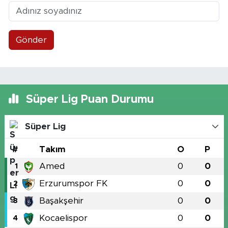
Gönder
Süper Lig Puan Durumu
Süper Lig
#
Takım
O
P
Amed
0
0
1
Erzurumspor FK
0
0
2
Başakşehir
0
0
3
Kocaelispor
0
0
4