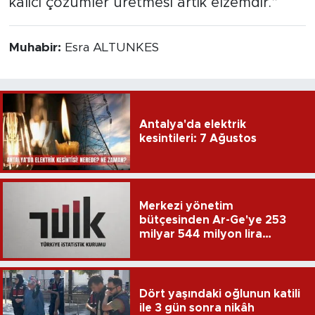
kalıcı çözümler üretmesi artık elzemdir.”
Muhabir:
Esra ALTUNKES
Antalya'da elektrik
kesintileri: 7 Ağustos
Merkezi yönetim
bütçesinden Ar-Ge'ye 253
milyar 544 milyon lira
harcandı
Dört yaşındaki oğlunun katili
ile 3 gün sonra nikâh