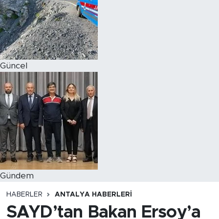
Magazin
Özel Haber
Güncel
Politika
Resmi İlanlar
Sağlık
Spor
Turizm
Gündem
HABERLER
ANTALYA HABERLERI
SAYD’tan Bakan Ersoy’a