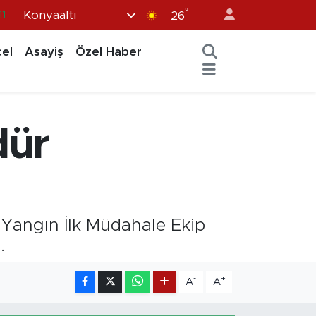
°
Konyaaltı
11
26
8
el
Asayiş
Özel Haber
2
8
3
dür
4
Yangın İlk Müdahale Ekip
.
-
+
A
A