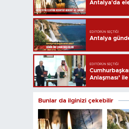
Antalya'da ele
EDITÖRÜN SEÇTIĞI
Antalya günd
EDITÖRÜN SEÇTIĞI
Cumhurbaşkan
Anlaşması’ ile 
Bunlar da ilginizi çekebilir