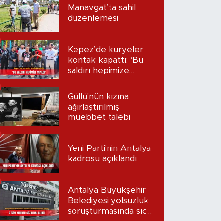
Manavgat’ta sahil
düzenlemesi
Kepez’de kuryeler
kontak kapattı: ‘Bu
saldırı hepimize
yapıldı’
Güllü'nün kızına
ağırlaştırılmış
müebbet talebi
Yeni Parti'nin Antalya
kadrosu açıklandı
Antalya Büyükşehir
Belediyesi yolsuzluk
soruşturmasında sıcak