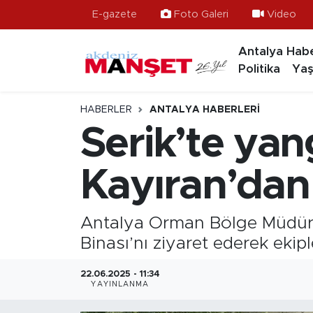
E-gazete
Foto Galeri
Video
Antalya Habe
Asayiş
Antalya Nöbetçi Eczaneler
Politika
Yaş
Bilim & Teknoloji
Antalya Hava Durumu
HABERLER
ANTALYA HABERLERI
Eğitim
Antalya Namaz Vakitleri
Serik’te yan
Ekonomi
Antalya Trafik Yoğunluk Haritası
Kayıran’dan
Güncel
Süper Lig Puan Durumu ve Fikstür
Antalya Orman Bölge Müdürü 
Gündem
Tüm Manşetler
Binası’nı ziyaret ederek ekipl
İlçeler
Son Dakika Haberleri
22.06.2025 - 11:34
YAYINLANMA
Kültür- Sanat
Haber Arşivi