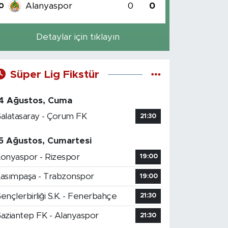
Alanyaspor
0
0
0
Detaylar için tıklayın
Süper Lig Fikstür
4 Ağustos, Cuma
alatasaray - Çorum FK
21:30
5 Ağustos, Cumartesi
onyaspor - Rizespor
19:00
asımpaşa - Trabzonspor
19:00
ençlerbirliği S.K. - Fenerbahçe
21:30
aziantep FK - Alanyaspor
21:30