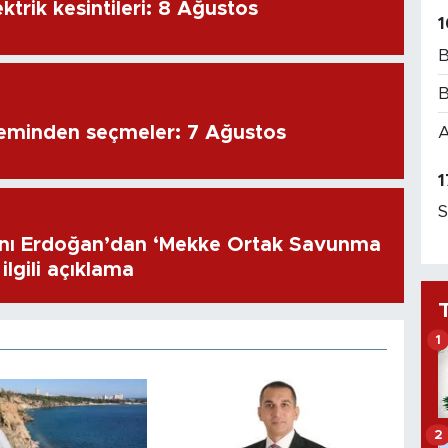
ktrik kesintileri: 8 Ağustos
1
B
B
eminden seçmeler: 7 Ağustos
A
1
S
ı Erdoğan’dan ‘Mekke Ortak Savunma
ilgili açıklama
1
2