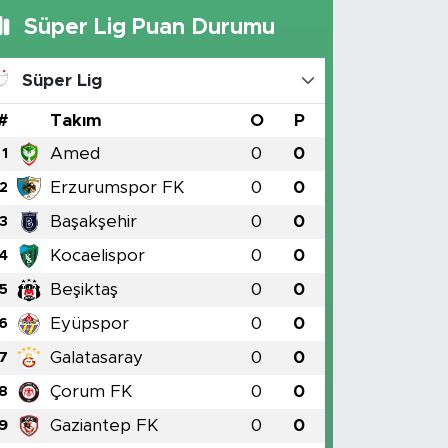
Süper Lig Puan Durumu
Süper Lig
#
Takım
O
P
Amed
0
0
1
Erzurumspor FK
0
0
2
Başakşehir
0
0
3
Kocaelispor
0
0
4
Beşiktaş
0
0
5
Eyüpspor
0
0
6
Galatasaray
0
0
7
Çorum FK
0
0
8
Gaziantep FK
0
0
9