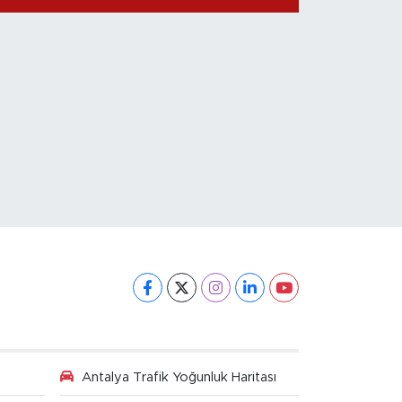
gelişme: 2 isim
yeniden gözaltına
alındı
Antalya Trafik Yoğunluk Haritası