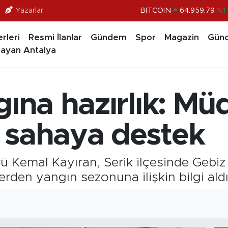
Yazarlar
BITCOIN
64.959,79
%1.
DOLAR
47,7436
%0.1
rleri
Resmi İlanlar
Gündem
Spor
Magazin
Günc
EURO
55,2510
%0.3
ayan Antalya
STERLİN
64,4811
%0.3
GRAM ALTIN
6660.55
%0.0
gına hazırlık: Mü
BİST100
13.779
%-1
 sahaya destek
Kemal Kayıran, Serik ilçesinde Gebiz 
erden yangın sezonuna ilişkin bilgi aldı