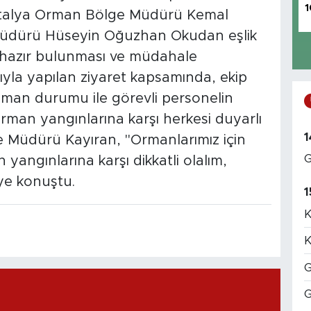
1
talya Orman Bölge Müdürü Kemal
 Müdürü Hüseyin Oğuzhan Okudan eşlik
n hazır bulunması ve müdahale
ıyla yapılan ziyaret kapsamında, ekip
kipman durumu ile görevli personelin
Orman yangınlarına karşı herkesi duyarlı
1
Müdürü Kayıran, "Ormanlarımız için
G
yangınlarına karşı dikkatli olalım,
ye konuştu.
1
K
K
G
G