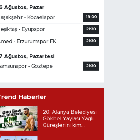
6 Ağustos, Pazar
aşakşehir - Kocaelispor
19:00
eşiktaş - Eyüpspor
21:30
med - Erzurumspor FK
21:30
7 Ağustos, Pazartesi
amsunspor - Göztepe
21:30
Trend Haberler
20. Alanya Belediyesi
Gökbel Yaylası Yağlı
Güreşleri'ni kim
kazandı?