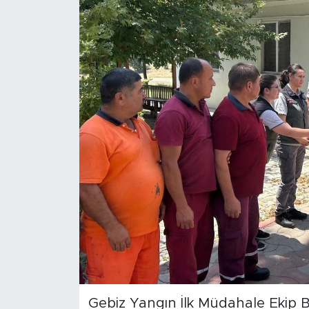
Magazin
Özel Haber
Politika
Resmi İlanlar
Sağlık
Spor
Turizm
Gebiz Yangın İlk Müdahale Ekip Bi