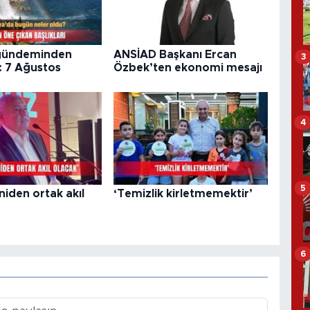
gündeminden
ANSİAD Başkanı Ercan
3
: 7 Ağustos
Özbek’ten ekonomi mesajı
4
5
iden ortak akıl
‘Temizlik kirletmemektir’
6