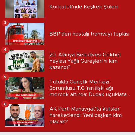
Korkuteli’nde Keşkek Şöleni
3
BBP’den nostalji tramvayı tepkisi
4
20. Alanya Belediyesi Gökbel
Yaylası Yağlı Güreşleri'ni kim
kazandı?
5
Tutuklu Gençlik Merkezi
Sorumlusu T.G.’nin ilişki ağı
mercek altında: Dudak uçuklatan
iddialar!
6
AK Parti Manavgat’ta kulisler
hareketlendi: Yeni başkan kim
olacak?