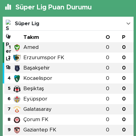
Süper Lig Puan Durumu
Süper Lig
#
Takım
O
P
Amed
0
0
1
Erzurumspor FK
0
0
2
Başakşehir
0
0
3
Kocaelispor
0
0
4
Beşiktaş
0
0
5
Eyüpspor
0
0
6
Galatasaray
0
0
7
Çorum FK
0
0
8
Gaziantep FK
0
0
9