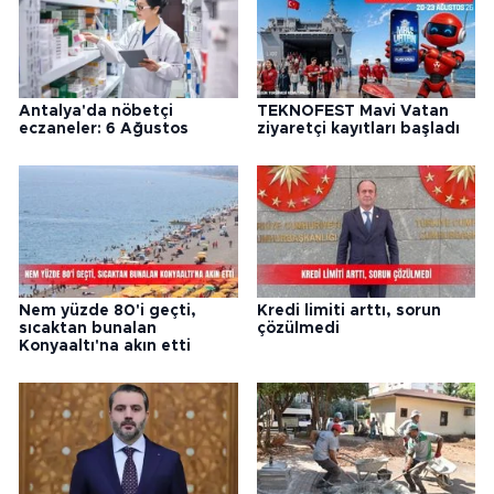
Antalya'da nöbetçi
TEKNOFEST Mavi Vatan
eczaneler: 6 Ağustos
ziyaretçi kayıtları başladı
Nem yüzde 80'i geçti,
Kredi limiti arttı, sorun
sıcaktan bunalan
çözülmedi
Konyaaltı'na akın etti