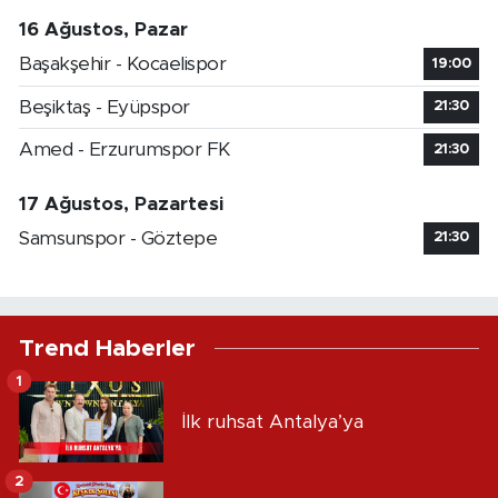
16 Ağustos, Pazar
Başakşehir - Kocaelispor
19:00
Beşiktaş - Eyüpspor
21:30
Amed - Erzurumspor FK
21:30
17 Ağustos, Pazartesi
Samsunspor - Göztepe
21:30
Trend Haberler
1
İlk ruhsat Antalya’ya
2