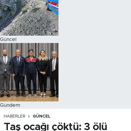
Magazin
Özel Haber
Güncel
Politika
Resmi İlanlar
Sağlık
Spor
Turizm
Gündem
HABERLER
GÜNCEL
Taş ocağı çöktü: 3 ölü