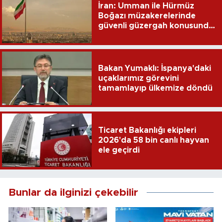
İran: Umman ile Hürmüz
Boğazı müzakerelerinde
güvenli güzergah konusunda
anlaşmaya vardık
Bakan Yumaklı: İspanya'daki
uçaklarımız görevini
tamamlayıp ülkemize döndü
Ticaret Bakanlığı ekipleri
2026'da 58 bin canlı hayvan
ele geçirdi
Bunlar da ilginizi çekebilir