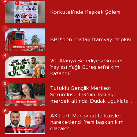
2
Korkuteli’nde Keşkek Şöleni
3
BBP’den nostalji tramvayı tepkisi
4
20. Alanya Belediyesi Gökbel
Yaylası Yağlı Güreşleri'ni kim
kazandı?
5
Tutuklu Gençlik Merkezi
Sorumlusu T.G.’nin ilişki ağı
mercek altında: Dudak uçuklatan
iddialar!
6
AK Parti Manavgat’ta kulisler
hareketlendi: Yeni başkan kim
olacak?