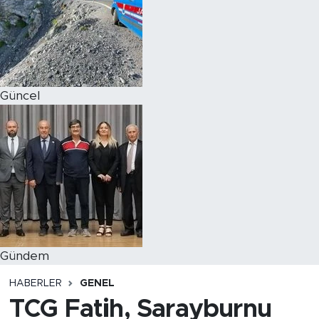
Magazin
Özel Haber
Güncel
Politika
Resmi İlanlar
Sağlık
Spor
Turizm
Gündem
HABERLER
GENEL
TCG Fatih, Sarayburnu