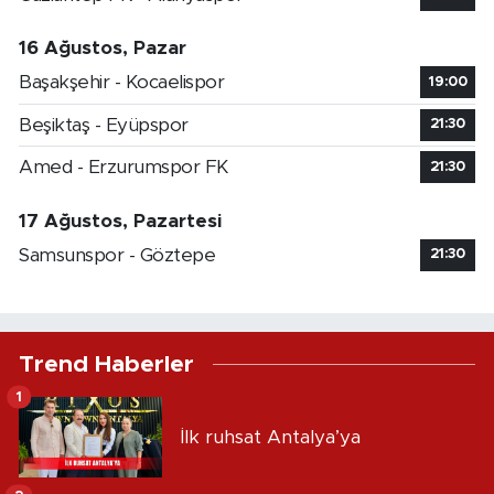
16 Ağustos, Pazar
Başakşehir - Kocaelispor
19:00
Beşiktaş - Eyüpspor
21:30
Amed - Erzurumspor FK
21:30
17 Ağustos, Pazartesi
Samsunspor - Göztepe
21:30
Trend Haberler
1
İlk ruhsat Antalya’ya