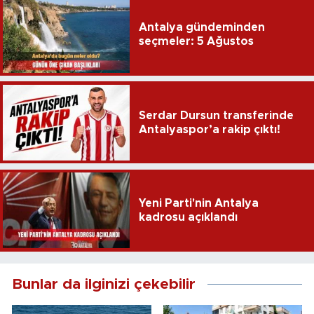
Antalya gündeminden
seçmeler: 5 Ağustos
Serdar Dursun transferinde
Antalyaspor’a rakip çıktı!
Yeni Parti'nin Antalya
kadrosu açıklandı
Bunlar da ilginizi çekebilir