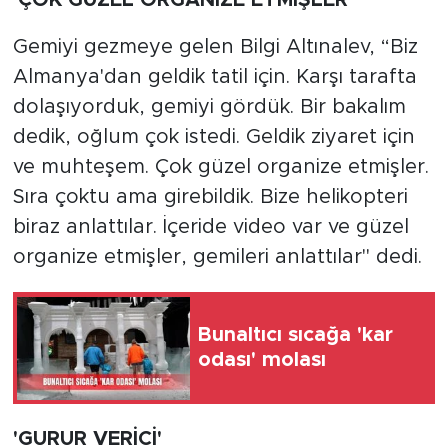
'ÇOK GÜZEL ORGANİZE ETMİŞLER'
Gemiyi gezmeye gelen Bilgi Altınalev, “Biz
Almanya'dan geldik tatil için. Karşı tarafta
dolaşıyorduk, gemiyi gördük. Bir bakalım
dedik, oğlum çok istedi. Geldik ziyaret için
ve muhteşem. Çok güzel organize etmişler.
Sıra çoktu ama girebildik. Bize helikopteri
biraz anlattılar. İçeride video var ve güzel
organize etmişler, gemileri anlattılar" dedi.
Bunaltıcı sıcağa 'kar
odası' molası
'GURUR VERİCİ'