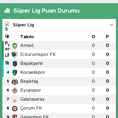
Süper Lig Puan Durumu
Süper Lig
#
Takım
O
P
Amed
0
0
1
Erzurumspor FK
0
0
2
Başakşehir
0
0
3
Kocaelispor
0
0
4
Beşiktaş
0
0
5
Eyüpspor
0
0
6
Galatasaray
0
0
7
Çorum FK
0
0
8
Gaziantep FK
0
0
9