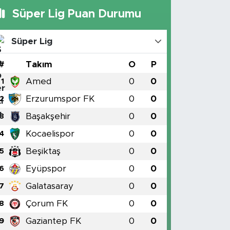
Süper Lig Puan Durumu
Süper Lig
#
Takım
O
P
Amed
0
0
1
Erzurumspor FK
0
0
2
Başakşehir
0
0
3
Kocaelispor
0
0
4
Beşiktaş
0
0
5
Eyüpspor
0
0
6
Galatasaray
0
0
7
Çorum FK
0
0
8
Gaziantep FK
0
0
9