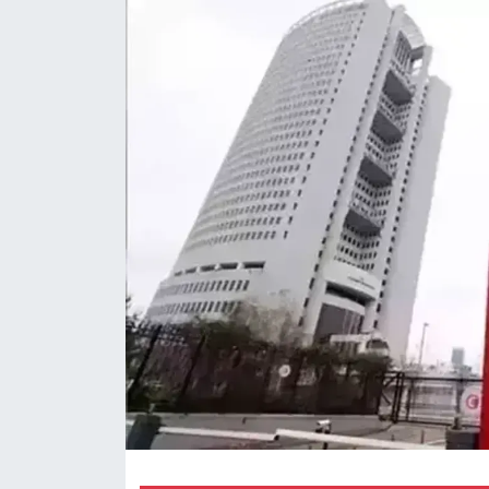
Magazin
Özel Haber
Politika
Resmi İlanlar
Sağlık
Spor
Turizm