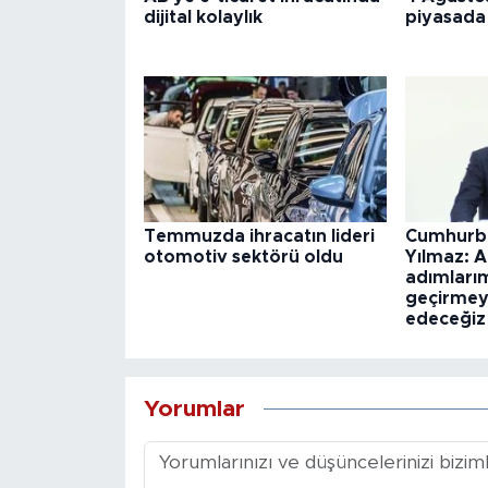
dijital kolaylık
piyasada 
Temmuzda ihracatın lideri
Cumhurba
otomotiv sektörü oldu
Yılmaz: A
adımlarım
geçirme
edeceğiz
Yorumlar