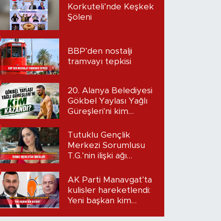
Korkuteli’nde Keşkek
Şöleni
BBP’den nostalji
tramvayı tepkisi
20. Alanya Belediyesi
Gökbel Yaylası Yağlı
Güreşleri'ni kim
kazandı?
Tutuklu Gençlik
Merkezi Sorumlusu
T.G.’nin ilişki ağı
mercek altında:
Dudak uçuklatan
AK Parti Manavgat’ta
iddialar!
kulisler hareketlendi:
Yeni başkan kim
olacak?