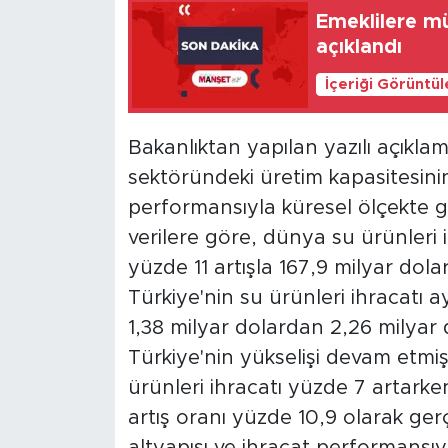
Emeklilere mü
açıklandı
İçeriği Görüntü
Bakanlıktan yapılan yazılı açıkla
sektöründeki üretim kapasitesinin,
performansıyla küresel ölçekte güç
verilere göre, dünya su ürünleri
yüzde 11 artışla 167,9 milyar dol
Türkiye'nin su ürünleri ihracatı 
1,38 milyar dolardan 2,26 milyar d
Türkiye'nin yükselişi devam et
ürünleri ihracatı yüzde 7 artarken
artış oranı yüzde 10,9 olarak gerç
altyapısı ve ihracat performansı