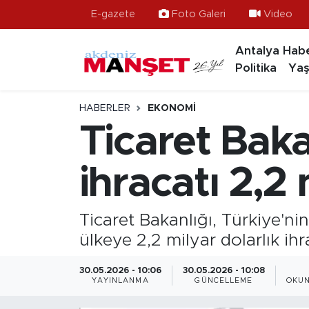
E-gazete
Foto Galeri
Video
Antalya Habe
Asayiş
Hava Durumu
Politika
Yaş
Bilim & Teknoloji
Trafik Durumu
HABERLER
EKONOMI
Eğitim
Süper Lig Puan Durumu ve Fikstür
Ticaret Baka
Ekonomi
Tüm Manşetler
ihracatı 2,2 
Güncel
Son Dakika Haberleri
Ticaret Bakanlığı, Türkiye'ni
Gündem
Haber Arşivi
ülkeye 2,2 milyar dolarlık ih
İlçeler
30.05.2026 - 10:06
30.05.2026 - 10:08
YAYINLANMA
GÜNCELLEME
OKUN
Kültür- Sanat