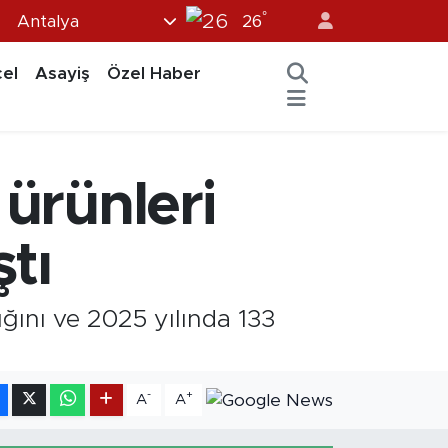
°
Antalya
26
el
Asayiş
Özel Haber
 ürünleri
ştı
ığını ve 2025 yılında 133
-
+
A
A