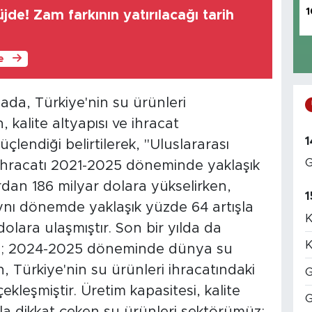
1
jde! Zam farkının yatırılacağı tarih
le
mada, Türkiye'nin su ürünleri
 kalite altyapısı ve ihracat
1
lendiği belirtilerek, "Uluslararası
G
 ihracatı 2021-2025 döneminde yaklaşık
ardan 186 milyar dolara yükselirken,
1
aynı dönemde yaklaşık yüzde 64 artışla
K
olara ulaşmıştır. Son bir yılda da
K
miş; 2024-2025 döneminde dünya su
, Türkiye'nin su ürünleri ihracatındaki
G
ekleşmiştir. Üretim kapasitesi, kalite
G
yla dikkat çeken su ürünleri sektörümüz;