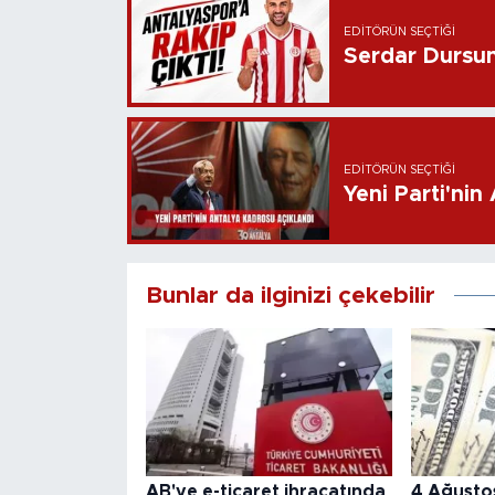
EDITÖRÜN SEÇTIĞI
Serdar Dursun 
EDITÖRÜN SEÇTIĞI
Yeni Parti'nin
Bunlar da ilginizi çekebilir
AB'ye e-ticaret ihracatında
4 Ağusto