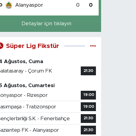
Alanyaspor
0
0
0
Detaylar için tıklayın
Süper Lig Fikstür
4 Ağustos, Cuma
alatasaray - Çorum FK
21:30
5 Ağustos, Cumartesi
onyaspor - Rizespor
19:00
asımpaşa - Trabzonspor
19:00
ençlerbirliği S.K. - Fenerbahçe
21:30
aziantep FK - Alanyaspor
21:30