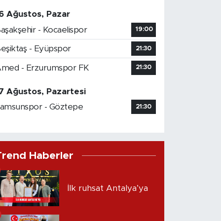
6 Ağustos, Pazar
aşakşehir - Kocaelispor
19:00
eşiktaş - Eyüpspor
21:30
med - Erzurumspor FK
21:30
7 Ağustos, Pazartesi
amsunspor - Göztepe
21:30
Trend Haberler
İlk ruhsat Antalya’ya