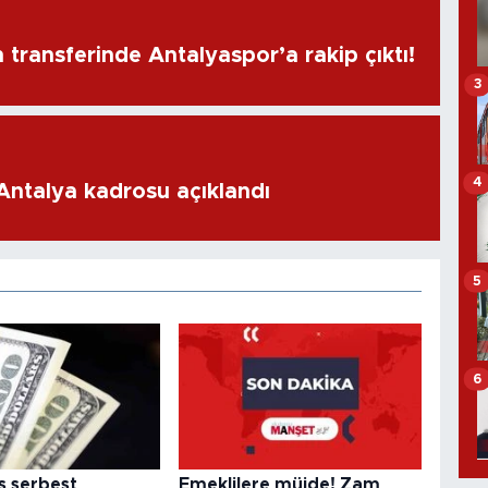
transferinde Antalyaspor’a rakip çıktı!
3
4
 Antalya kadrosu açıklandı
5
6
s serbest
Emeklilere müjde! Zam