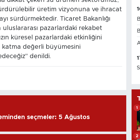
ürdürülebilir üretim vizyonuna ve ihracat
1
ayı sürdürmektedir. Ticaret Bakanlığı
B
 uluslararası pazarlardaki rekabet
B
ın küresel pazarlardaki etkinliğini
A
 katma değerli büyümesini
deceğiz" denildi.
1
S
1
eminden seçmeler: 5 Ağustos
2