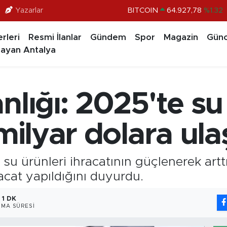
Yazarlar
BITCOIN
64.927,78
%1.32
DOLAR
47,5894
%0.08
rleri
Resmi İlanlar
Gündem
Spor
Magazin
Günc
EURO
55,0398
%-0.02
ayan Antalya
STERLİN
64,1581
%0.16
GRAM ALTIN
6527.85
%0.54
nlığı: 2025'te su
BİST100
13.703
%11
milyar dolara ula
n su ürünleri ihracatının güçlenerek artt
racat yapıldığını duyurdu.
1 DK
MA SÜRESI