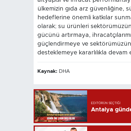
ülkemizin gıda arz güvenliğine, s
hedeflerine önemli katkılar sunm
olarak; su ürünleri sektörümüzün
gücünü artırmaya, ihracatçılarımız
güçlendirmeye ve sektörümüzün
desteklemeye kararlılıkla devam e
Kaynak:
DHA
EDITÖRÜN SEÇTIĞI
Antalya günd