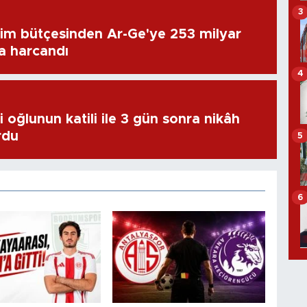
3
im bütçesinden Ar-Ge'ye 253 milyar
ra harcandı
4
 oğlunun katili ile 3 gün sonra nikâh
rdu
5
6