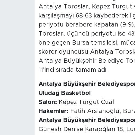
Antalya Toroslar, Kepez Turgut
karşılaşmayı 68-63 kaybederek lig
periyotu berabere kapatan (9-9)
Toroslar, üçüncü periyotu ise 43
öne geçen Bursa temsilcisi, müca
skorer oyuncusu Antalya Torosl
Antalya Büyükşehir Belediye Toro
11’inci sırada tamamladı.
Antalya Büyükşehir Belediyespo
Uludağ Basketbol
Salon:
Kepez Turgut Özal
Hakemler:
Fatih Arslanoğlu, Bur
Antalya Büyükşehir Belediyespo
Günesh Denise Karaoğlan 18, Lu