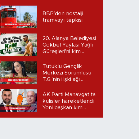
BBP’den nostalji
tramvayı tepkisi
20. Alanya Belediyesi
Gökbel Yaylası Yağlı
Güreşleri'ni kim
kazandı?
Tutuklu Gençlik
Merkezi Sorumlusu
T.G.’nin ilişki ağı
mercek altında:
Dudak uçuklatan
AK Parti Manavgat’ta
iddialar!
kulisler hareketlendi:
Yeni başkan kim
olacak?