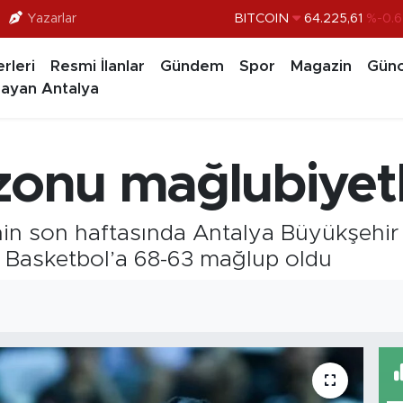
Yazarlar
BITCOIN
64.225,61
%-0.6
DOLAR
47,6704
%
rleri
Resmi İlanlar
Gündem
Spor
Magazin
Günc
EURO
55,0406
%-0.0
ayan Antalya
STERLİN
64,2143
%
GRAM ALTIN
6510.40
%0.4
zonu mağlubiyetl
BİST100
13.799
%7
’nin son haftasında Antalya Büyükşehir
 Basketbol’a 68-63 mağlup oldu