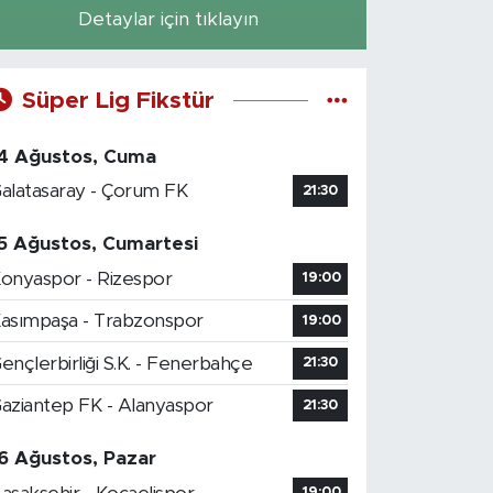
Detaylar için tıklayın
Süper Lig Fikstür
4 Ağustos, Cuma
alatasaray - Çorum FK
21:30
5 Ağustos, Cumartesi
onyaspor - Rizespor
19:00
asımpaşa - Trabzonspor
19:00
ençlerbirliği S.K. - Fenerbahçe
21:30
aziantep FK - Alanyaspor
21:30
6 Ağustos, Pazar
19:00