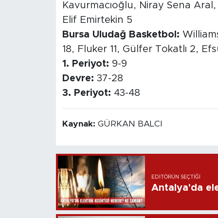
Kavurmacıoğlu, Niray Sena Aral,
Elif Emirtekin 5
Bursa Uludağ Basketbol:
William
18, Fluker 11, Gülfer Tokatlı 2, Ef
1. Periyot:
9-9
Devre:
37-28
3. Periyot:
43-48
Kaynak:
GÜRKAN BALCI
EDITÖRÜN SEÇTIĞI
Antalya'da ele