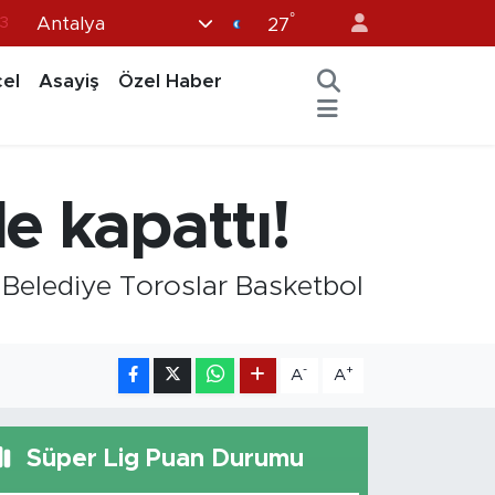
°
Antalya
3
27
0
el
Asayiş
Özel Haber
8
0
5
e kapattı!
0
 Belediye Toroslar Basketbol
-
+
A
A
Süper Lig Puan Durumu