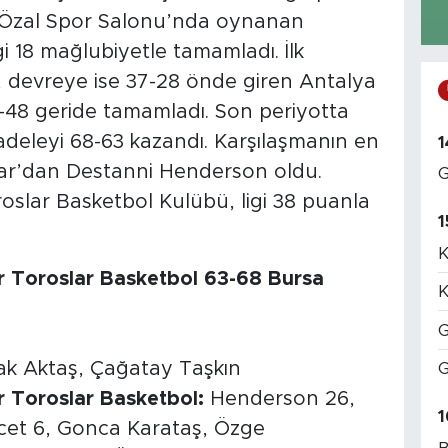
 Özal Spor Salonu’nda oynanan
i 18 mağlubiyetle tamamladı. İlk
, devreye ise 37-28 önde giren Antalya
-48 geride tamamladı. Son periyotta
deleyi 68-63 kazandı. Karşılaşmanın en
1
ar’dan Destanni Henderson oldu.
G
slar Basketbol Kulübü, ligi 38 puanla
1
K
r Toroslar Basketbol 63-68 Bursa
K
G
ak Aktaş, Çağatay Taşkın
G
r Toroslar Basketbol:
Henderson 26,
1
cet 6, Gonca Karataş, Özge