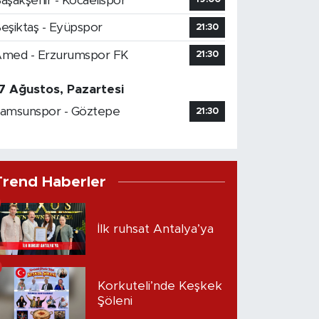
aşakşehir - Kocaelispor
eşiktaş - Eyüpspor
21:30
med - Erzurumspor FK
21:30
7 Ağustos, Pazartesi
amsunspor - Göztepe
21:30
Trend Haberler
İlk ruhsat Antalya’ya
Korkuteli’nde Keşkek
Şöleni