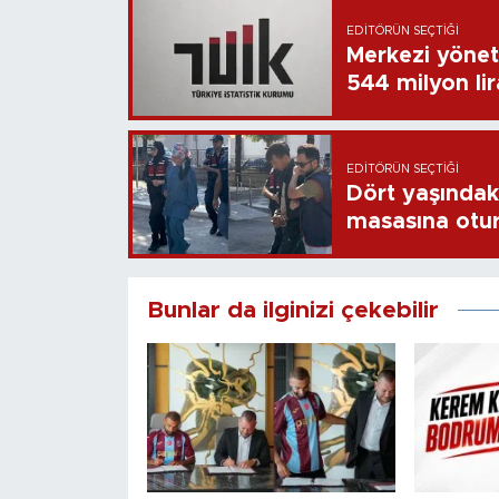
EDITÖRÜN SEÇTIĞI
Merkezi yönet
544 milyon li
EDITÖRÜN SEÇTIĞI
Dört yaşındaki
masasına otu
Bunlar da ilginizi çekebilir