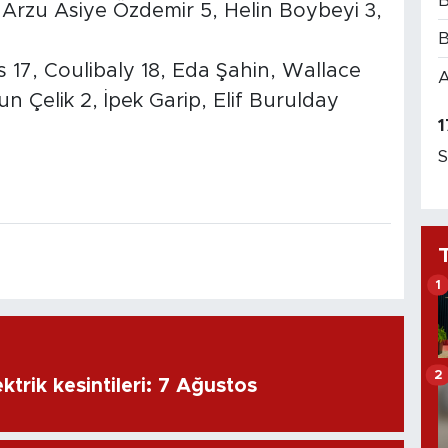
B
 Arzu Asiye Özdemir 5, Helin Boybeyi 3,
B
s 17, Coulibaly 18, Eda Şahin, Wallace
A
sun Çelik 2, İpek Garip, Elif Burulday
1
S
1
2
ktrik kesintileri: 7 Ağustos