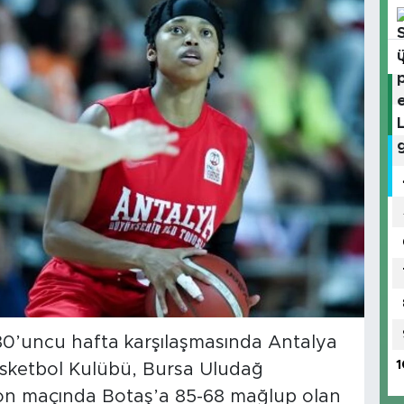
 30’uncu hafta karşılaşmasında Antalya
1
asketbol Kulübü, Bursa Uludağ
 son maçında Botaş’a 85-68 mağlup olan