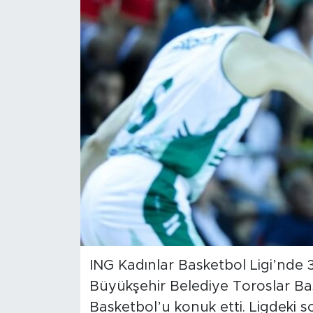
Magazin
Özel Haber
Politika
Resmi İlanlar
Sağlık
Spor
Turizm
ING Kadınlar Basketbol Ligi’nde
Büyükşehir Belediye Toroslar B
Basketbol’u konuk etti. Ligdeki