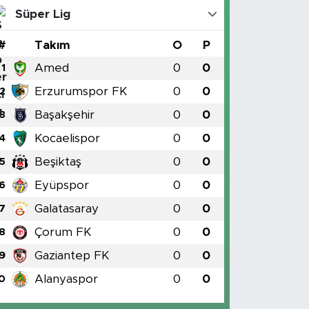
Süper Lig
#
Takım
O
P
Amed
0
0
1
Erzurumspor FK
0
0
2
Başakşehir
0
0
3
Kocaelispor
0
0
4
Beşiktaş
0
0
5
Eyüpspor
0
0
6
Galatasaray
0
0
7
Çorum FK
0
0
8
Gaziantep FK
0
0
9
Alanyaspor
0
0
0