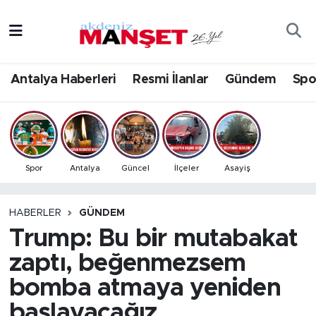
Asayiş
Antalya Nöbetçi Eczaneler
Antalya Haberleri
Resmi İlanlar
Gündem
Spo
Bilim & Teknoloji
Antalya Hava Durumu
Eğitim
Antalya Namaz Vakitleri
Ekonomi
Antalya Trafik Yoğunluk Haritası
Spor
Antalya
Güncel
İlçeler
Asayiş
Güncel
Süper Lig Puan Durumu ve Fikstür
HABERLER
GÜNDEM
Trump: Bu bir mutabakat
Gündem
Tüm Manşetler
zaptı, beğenmezsem
İlçeler
Son Dakika Haberleri
bomba atmaya yeniden
Kültür- Sanat
Haber Arşivi
başlayacağız