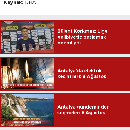
Kaynak:
DHA
Bülent Korkmaz: Lige
galibiyetle başlamak
önemliydi
Antalya'da elektrik
kesintileri: 9 Ağustos
Antalya gündeminden
seçmeler: 8 Ağustos