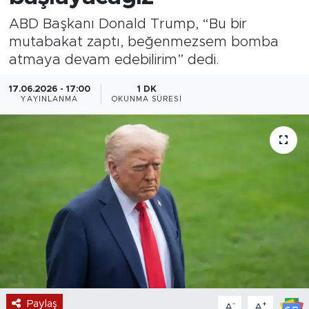
ABD Başkanı Donald Trump, “Bu bir
Magazin
mutabakat zaptı, beğenmezsem bomba
atmaya devam edebilirim” dedi.
Özel Haber
17.06.2026 - 17:00
1 DK
Politika
YAYINLANMA
OKUNMA SÜRESI
Resmi İlanlar
Sağlık
Spor
Turizm
Paylaş
-
+
A
A