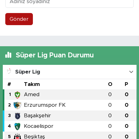
Gönder
Süper Lig Puan Durumu
Süper Lig
#
Takım
O
P
Amed
0
0
1
Erzurumspor FK
0
0
2
Başakşehir
0
0
3
Kocaelispor
0
0
4
Beşiktaş
0
0
5