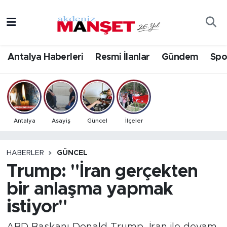
Asayiş
Antalya Nöbetçi Eczaneler
Antalya Haberleri
Resmi İlanlar
Gündem
Spo
Bilim & Teknoloji
Antalya Hava Durumu
Eğitim
Antalya Namaz Vakitleri
Ekonomi
Antalya Trafik Yoğunluk Haritası
Antalya
Asayiş
Güncel
İlçeler
Güncel
Süper Lig Puan Durumu ve Fikstür
HABERLER
GÜNCEL
Trump: "İran gerçekten
Gündem
Tüm Manşetler
bir anlaşma yapmak
İlçeler
Son Dakika Haberleri
istiyor"
Kültür- Sanat
Haber Arşivi
ABD Başkanı Donald Trump, İran ile devam