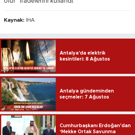
olur" ifadelerini kullandı.
Kaynak:
İHA
Antalya'da elektrik
kesintileri: 8 Ağustos
Antalya gündeminden
seçmeler: 7 Ağustos
Cumhurbaşkanı Erdoğan’dan
‘Mekke Ortak Savunma