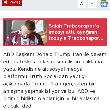
Paylaş
-
+
A
A
Salah Trabzonspor’a
imzayı attı, ayağının
tozuyla Trabzonspor
reklam filmi çekimine
katıldı
ABD Başkanı Donald Trump, İran ile devam
eden ateşkes anlaşmasına ilişkin açıklama
yaptı. Kendisine ait sosyal medya
platformu Truth Social'dan yaptığı
açıklamada Trump, "İran gerçekten bir
anlaşma yapmak istiyor ve bu, ABD ve
bizimle birlikte olanlar için iyi bir anlaşma
olacak" dedi.