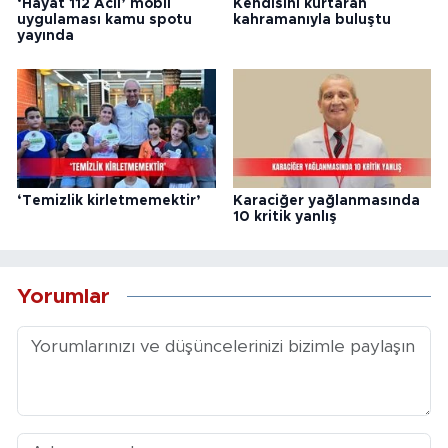
‘Hayat 112 Acil’ mobil
Kendisini kurtaran
uygulaması kamu spotu
kahramanıyla buluştu
yayında
‘Temizlik kirletmemektir’
Karaciğer yağlanmasında
10 kritik yanlış
Yorumlar