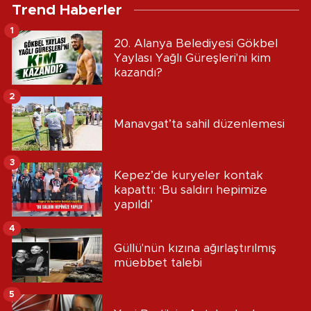
Trend Haberler
1
20. Alanya Belediyesi Gökbel
Yaylası Yağlı Güreşleri'ni kim
kazandı?
2
Manavgat’ta sahil düzenlemesi
3
Kepez’de kuryeler kontak
kapattı: ‘Bu saldırı hepimize
yapıldı’
4
Güllü'nün kızına ağırlaştırılmış
müebbet talebi
5