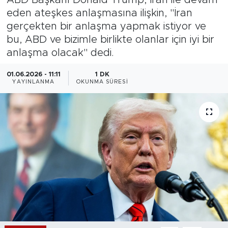
eden ateşkes anlaşmasına ilişkin, "İran
Magazin
gerçekten bir anlaşma yapmak istiyor ve
bu, ABD ve bizimle birlikte olanlar için iyi bir
Özel Haber
anlaşma olacak" dedi.
Politika
01.06.2026 - 11:11
1 DK
YAYINLANMA
OKUNMA SÜRESI
Resmi İlanlar
Sağlık
Spor
Turizm