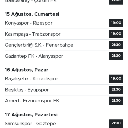
Galatasaray - Çorum FK
21:30
15 Ağustos, Cumartesi
Konyaspor - Rizespor
19:00
Kasımpaşa - Trabzonspor
19:00
Gençlerbirliği S.K. - Fenerbahçe
21:30
Gaziantep FK - Alanyaspor
21:30
16 Ağustos, Pazar
Başakşehir - Kocaelispor
19:00
Beşiktaş - Eyüpspor
21:30
Amed - Erzurumspor FK
21:30
17 Ağustos, Pazartesi
Samsunspor - Göztepe
21:30