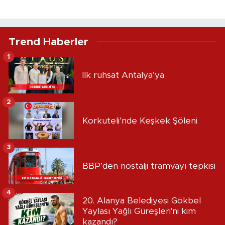
Trend Haberler
1
İlk ruhsat Antalya’ya
2
Korkuteli’nde Keşkek Şöleni
3
BBP’den nostalji tramvayı tepkisi
4
20. Alanya Belediyesi Gökbel
Yaylası Yağlı Güreşleri'ni kim
kazandı?