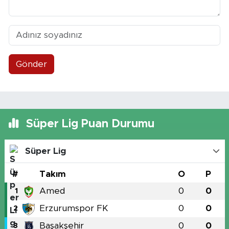
Gönder
Süper Lig Puan Durumu
Süper Lig
#
Takım
O
P
Amed
0
0
1
Erzurumspor FK
0
0
2
Başakşehir
0
0
3