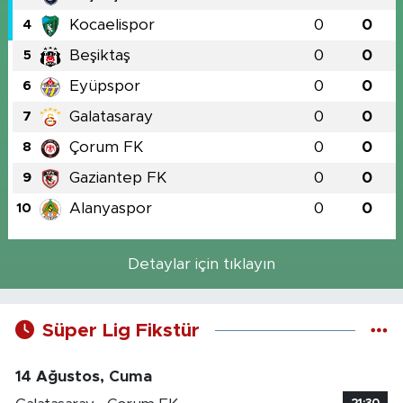
Kocaelispor
0
0
4
Beşiktaş
0
0
5
Eyüpspor
0
0
6
Galatasaray
0
0
7
Çorum FK
0
0
8
Gaziantep FK
0
0
9
Alanyaspor
0
0
10
Detaylar için tıklayın
Süper Lig Fikstür
14 Ağustos, Cuma