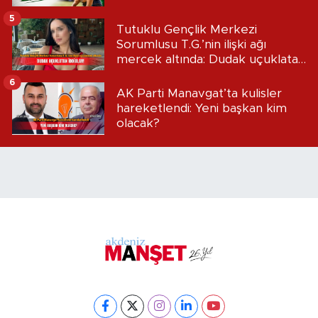
5
Tutuklu Gençlik Merkezi
Sorumlusu T.G.’nin ilişki ağı
mercek altında: Dudak uçuklatan
iddialar!
6
AK Parti Manavgat’ta kulisler
hareketlendi: Yeni başkan kim
olacak?