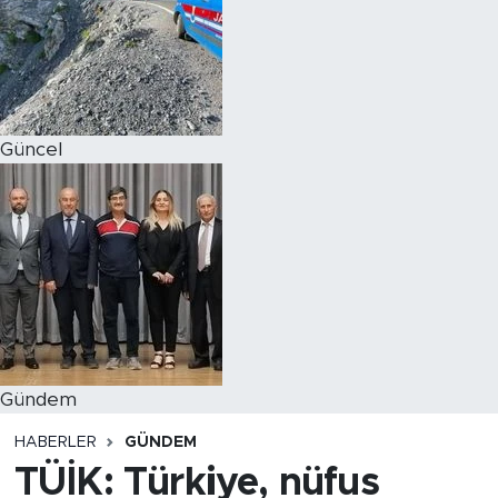
Magazin
Özel Haber
Güncel
Politika
Resmi İlanlar
Sağlık
Spor
Turizm
Gündem
HABERLER
GÜNDEM
TÜİK: Türkiye, nüfus