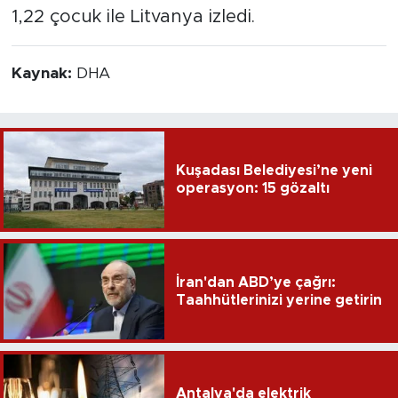
1,22 çocuk ile Litvanya izledi.
Kaynak:
DHA
Kuşadası Belediyesi’ne yeni
operasyon: 15 gözaltı
İran'dan ABD’ye çağrı:
Taahhütlerinizi yerine getirin
Antalya'da elektrik