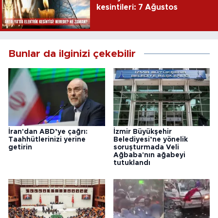
kesintileri: 7 Ağustos
Bunlar da ilginizi çekebilir
İran'dan ABD’ye çağrı:
İzmir Büyükşehir
Taahhütlerinizi yerine
Belediyesi’ne yönelik
getirin
soruşturmada Veli
Ağbaba'nın ağabeyi
tutuklandı