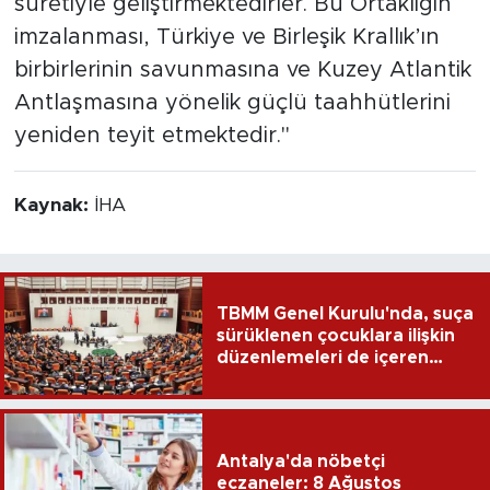
suretiyle geliştirmektedirler. Bu Ortaklığın
imzalanması, Türkiye ve Birleşik Krallık’ın
birbirlerinin savunmasına ve Kuzey Atlantik
Antlaşmasına yönelik güçlü taahhütlerini
yeniden teyit etmektedir."
Kaynak:
İHA
TBMM Genel Kurulu'nda, suça
sürüklenen çocuklara ilişkin
düzenlemeleri de içeren
teklifin 6 maddesi kabul
edildi
Antalya'da nöbetçi
eczaneler: 8 Ağustos