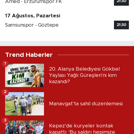
Amed - Erzurumspor FK
21:30
17 Ağustos, Pazartesi
Samsunspor - Göztepe
21:30
Trend Haberler
1
20. Alanya Belediyesi Gökbel
Yaylası Yağlı Güreşleri'ni kim
kazandı?
2
Manavgat’ta sahil düzenlemesi
3
Kepez’de kuryeler kontak
kapattı: ‘Bu saldırı hepimize