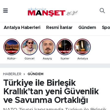
Asayiş
Antalya Nöbetçi Eczaneler
Antalya Haberleri
Resmi İlanlar
Gündem
Spo
Bilim & Teknoloji
Antalya Hava Durumu
Eğitim
Antalya Namaz Vakitleri
Ekonomi
Antalya Trafik Yoğunluk Haritası
Kültür-
Güncel
Asayiş
İlçeler
Antalya
Güncel
Süper Lig Puan Durumu ve Fikstür
HABERLER
GÜNDEM
Türkiye ile Birleşik
Gündem
Tüm Manşetler
Krallık’tan yeni Güvenlik
İlçeler
Son Dakika Haberleri
ve Savunma Ortaklığı
Kültür- Sanat
Haber Arşivi
NATO Zirvesi kapsamında Türkiye ile Birleşik