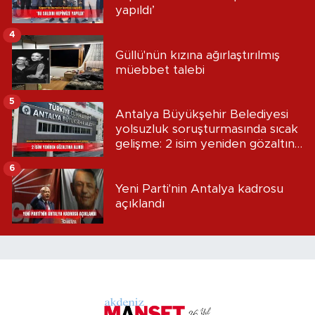
yapıldı’
4
Güllü'nün kızına ağırlaştırılmış
müebbet talebi
5
Antalya Büyükşehir Belediyesi
yolsuzluk soruşturmasında sıcak
gelişme: 2 isim yeniden gözaltına
alındı
6
Yeni Parti'nin Antalya kadrosu
açıklandı