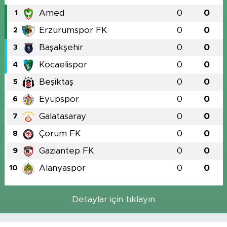
Amed
0
0
1
Erzurumspor FK
0
0
2
Başakşehir
0
0
3
Kocaelispor
0
0
4
Beşiktaş
0
0
5
Eyüpspor
0
0
6
Galatasaray
0
0
7
Çorum FK
0
0
8
Gaziantep FK
0
0
9
Alanyaspor
0
0
10
Detaylar için tıklayın