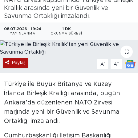
Krallık arasında yeni bir Güvenlik ve
Magazin
Savunma Ortaklığı imzalandı.
Özel Haber
08.07.2026 - 19:24
1 DK
YAYINLANMA
OKUNMA SÜRESI
Politika
Resmi İlanlar
Paylaş
-
+
A
A
Sağlık
Türkiye ile Büyük Britanya ve Kuzey
Spor
İrlanda Birleşik Krallığı arasında, bugün
Ankara’da düzenlenen NATO Zirvesi
Turizm
marjında yeni bir Güvenlik ve Savunma
Ortaklığı imzalandı.
Cumhurbaşkanlığı İletişim Başkanlığı