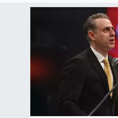
Magazin
Özel Haber
Politika
Resmi İlanlar
Sağlık
Spor
Turizm