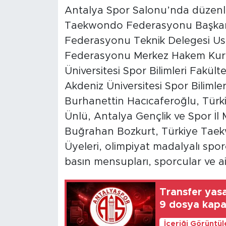
Antalya Spor Salonu’nda düzenle
Taekwondo Federasyonu Başkan
Federasyonu Teknik Delegesi U
Federasyonu Merkez Hakem Kur
Üniversitesi Spor Bilimleri Fakült
Akdeniz Üniversitesi Spor Bilimler
Burhanettin Hacıcaferoğlu, Türk
Ünlü, Antalya Gençlik ve Spor İ
Buğrahan Bozkurt, Türkiye Tae
Üyeleri, olimpiyat madalyalı spor
basın mensupları, sporcular ve aile
Transfer yas
9 dosya kapa
İçeriği Görüntü