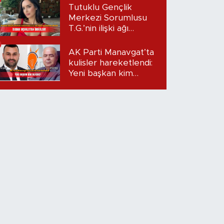
Tutuklu Gençlik
Merkezi Sorumlusu
T.G.’nin ilişki ağı
mercek altında:
Dudak uçuklatan
AK Parti Manavgat’ta
iddialar!
kulisler hareketlendi:
Yeni başkan kim
olacak?