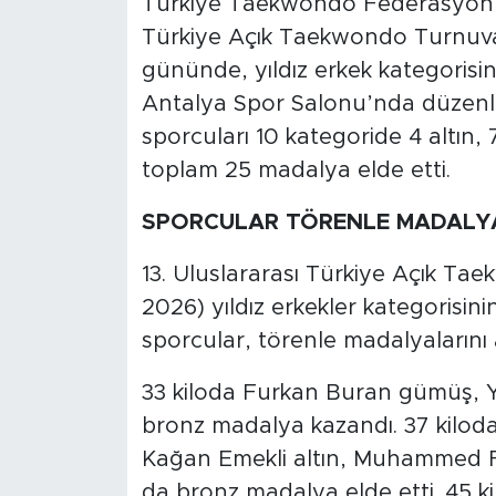
Türkiye Taekwondo Federasyonu 
Türkiye Açık Taekwondo Turnuva
gününde, yıldız erkek kategorisin
Antalya Spor Salonu’nda düzenle
sporcuları 10 kategoride 4 altın
toplam 25 madalya elde etti.
SPORCULAR TÖRENLE MADALYA
13. Uluslararası Türkiye Açık T
2026) yıldız erkekler kategorisin
sporcular, törenle madalyalarını a
33 kiloda Furkan Buran gümüş, Y
bronz madalya kazandı. 37 kiloda
Kağan Emekli altın, Muhammed
da bronz madalya elde etti. 45 