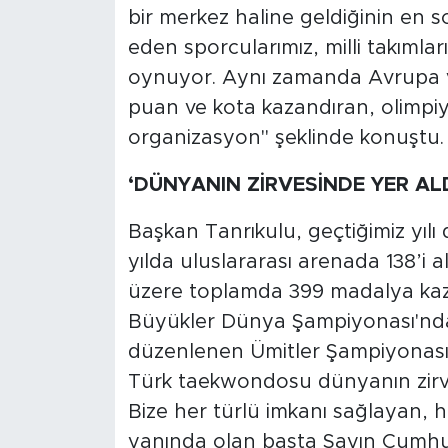
bir merkez haline geldiğinin en
eden sporcularımız, milli takımlar
oynuyor. Aynı zamanda Avrupa ve
puan ve kota kazandıran, olimpiy
organizasyon" şeklinde konuştu.
‘DÜNYANIN ZİRVESİNDE YER ALD
Başkan Tanrıkulu, geçtiğimiz yılı
yılda uluslararası arenada 138’i a
üzere toplamda 399 madalya kaza
Büyükler Dünya Şampiyonası'nda ta
düzenlenen Ümitler Şampiyonası'n
Türk taekwondosu dünyanın zirve
Bize her türlü imkanı sağlayan
yanında olan başta Sayın Cumh