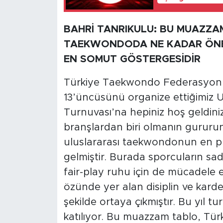
BAHRİ TANRIKULU: BU MUAZZAM
TAEKWONDODA NE KADAR ÖNEML
EN SOMUT GÖSTERGESİDİR
Türkiye Taekwondo Federasyonu B
13’üncüsünü organize ettiğimiz 
Turnuvası’na hepiniz hoş geldiniz
branşlardan biri olmanın gururu
uluslararası taekwondonun en pre
gelmiştir. Burada sporcuların sad
fair-play ruhu için de mücadel
özünde yer alan disiplin ve kard
şekilde ortaya çıkmıştır. Bu yıl 
katılıyor. Bu muazzam tablo, Tü