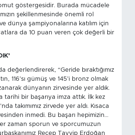
 somut göstergesidir. Burada mücadele
ımızın şekillenmesinde önemli rol
 dünya şampiyonalarına katılım için
atlara da 10 puan veren çok değerli bir
IK’
 da değerlendirerek, “Geride bıraktığımız
ltın, 116’sı gümüş ve 145’i bronz olmak
narak dünyanın zirvesinde yer aldık.
rihi bir başarıya imza attık. İlk kez
da takımımız zirvede yer aldı. Kısaca
sinden inmedi. Bu başarı hepimizin…
, her zaman sporun ve sporcumuzun
urbaşkanımız Recep Tayyip Erdoğan