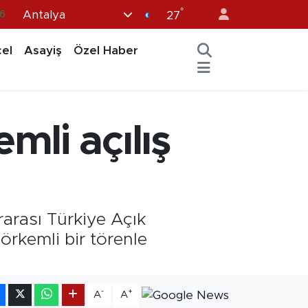
°
Antalya
27
0
8
el
Asayiş
Özel Haber
0
2
0
li açılış
arası Türkiye Açık
rkemli bir törenle
-
+
A
A