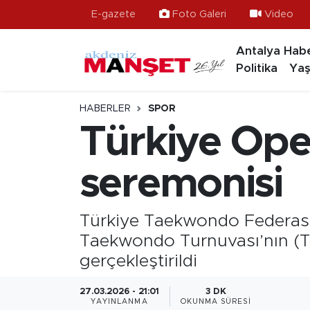
E-gazete
Foto Galeri
Video
Antalya Habe
Asayiş
Hava Durumu
Politika
Yaş
Bilim & Teknoloji
Trafik Durumu
HABERLER
SPOR
Eğitim
Süper Lig Puan Durumu ve Fikstür
Türkiye Ope
Ekonomi
Tüm Manşetler
seremonisi
Güncel
Son Dakika Haberleri
Türkiye Taekwondo Federasyo
Gündem
Haber Arşivi
Taekwondo Turnuvası’nın (Tü
gerçekleştirildi
İlçeler
27.03.2026 - 21:01
3 DK
Kültür- Sanat
YAYINLANMA
OKUNMA SÜRESI