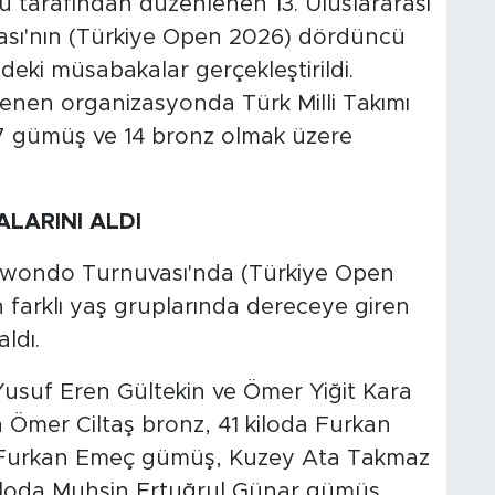
tarafından düzenlenen 13. Uluslararası
sı'nın (Türkiye Open 2026) dördüncü
deki müsabakalar gerçekleştirildi.
nen organizasyonda Türk Milli Takımı
, 7 gümüş ve 14 bronz olmak üzere
LARINI ALDI
aekwondo Turnuvası'nda (Türkiye Open
in farklı yaş gruplarında dereceye giren
ldı.
usuf Eren Gültekin ve Ömer Yiğit Kara
 Ömer Ciltaş bronz, 41 kiloda Furkan
 Furkan Emeç gümüş, Kuzey Ata Takmaz
kiloda Muhsin Ertuğrul Günar gümüş,