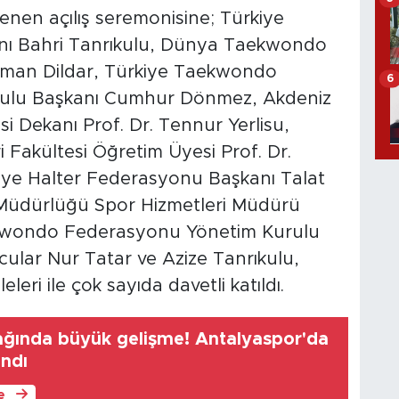
nen açılış seremonisine; Türkiye
ı Bahri Tanrıkulu, Dünya Taekwondo
sman Dildar, Türkiye Taekwondo
6
ulu Başkanı Cumhur Dönmez, Akdeniz
esi Dekanı Prof. Dr. Tennur Yerlisu,
i Fakültesi Öğretim Üyesi Prof. Dr.
iye Halter Federasyonu Başkanı Talat
l Müdürlüğü Spor Hizmetleri Müdürü
kwondo Federasyonu Yönetim Kurulu
cular Nur Tatar ve Azize Tanrıkulu,
leri ile çok sayıda davetli katıldı.
ağında büyük gelişme! Antalyaspor'da
ndı
le