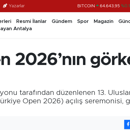
Yazarlar
DOLAR
47,6704
%
EURO
55,0406
%-0.0
rleri
Resmi İlanlar
Gündem
Spor
Magazin
Günc
STERLİN
64,2143
%
ayan Antalya
GRAM ALTIN
6500.87
%0.1
BİST100
13.799
%7
n 2026’nın görkem
nu tarafından düzenlenen 13. Uluslar
rkiye Open 2026) açılış seremonisi, gö