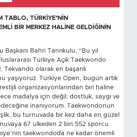
 TABLO, TÜRKİYE’NİN
İ BİR MERKEZ HALİNE GELDİĞİNİN
aşkanı Bahri Tanrıkulu, “Bu yıl
Uluslararası Türkiye Açık Taekwondo
. Tekvando olarak en başarılı
nu yaşıyoruz. Türkiye Open, bugün artık
stijli organizasyonlarından biri haline
ece madalya için değil; dostluk, saygı ve
e edeceğine inanıyorum. Taekwondonun
eşlik, bu turnuvada bir kez daha en güzel
turnuvaya 67 ülkeden 2 bin 552 sporcu
rkiye’nin taekwondoda ne kadar önemli