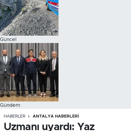
Magazin
Özel Haber
Güncel
Politika
Resmi İlanlar
Sağlık
Spor
Turizm
Gündem
HABERLER
ANTALYA HABERLERI
Uzmanı uyardı: Yaz