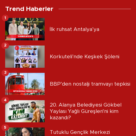
Trend Haberler
1
İlk ruhsat Antalya’ya
2
Korkuteli’nde Keşkek Şöleni
3
BBP’den nostalji tramvayı tepkisi
4
20. Alanya Belediyesi Gökbel
Yaylası Yağlı Güreşleri'ni kim
kazandı?
5
Tutuklu Gençlik Merkezi