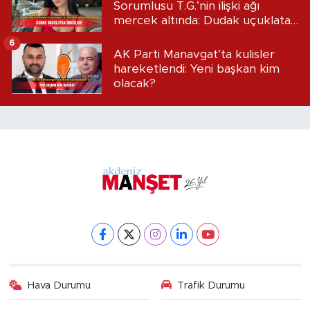
Sorumlusu T.G.’nin ilişki ağı
mercek altında: Dudak uçuklatan
iddialar!
6
AK Parti Manavgat’ta kulisler
hareketlendi: Yeni başkan kim
olacak?
Hava Durumu
Trafik Durumu