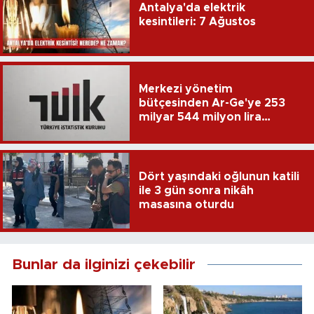
Antalya'da elektrik
kesintileri: 7 Ağustos
Merkezi yönetim
bütçesinden Ar-Ge'ye 253
milyar 544 milyon lira
harcandı
Dört yaşındaki oğlunun katili
ile 3 gün sonra nikâh
masasına oturdu
Bunlar da ilginizi çekebilir