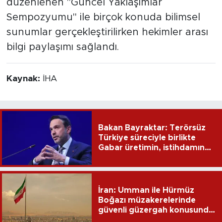
düzenlenen "Güncel Yaklaşımlar
Sempozyumu" ile birçok konuda bilimsel
sunumlar gerçekleştirilirken hekimler arası
bilgi paylaşımı sağlandı.
Kaynak:
İHA
Bakan Bayraktar: Terörsüz
Türkiye süreciyle birlikte
Gabar üretimin, istihdamın
ve umudun adresi oldu
İran: Umman ile Hürmüz
Boğazı müzakerelerinde
güvenli güzergah konusunda
anlaşmaya vardık