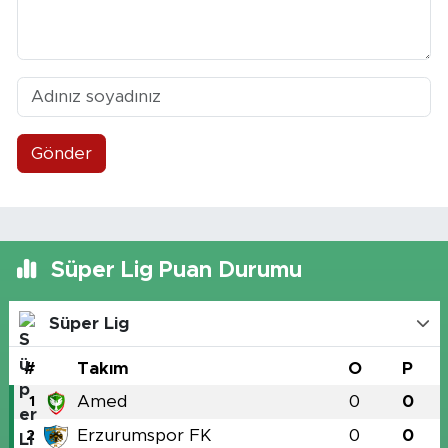
Gönder
Süper Lig Puan Durumu
Süper Lig
#
Takım
O
P
Amed
0
0
1
Erzurumspor FK
0
0
2