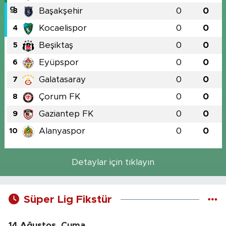
Başakşehir
0
0
3
Kocaelispor
0
0
4
Beşiktaş
0
0
5
Eyüpspor
0
0
6
Galatasaray
0
0
7
Çorum FK
0
0
8
Gaziantep FK
0
0
9
Alanyaspor
0
0
10
Detaylar için tıklayın
Süper Lig Fikstür
14 Ağustos, Cuma