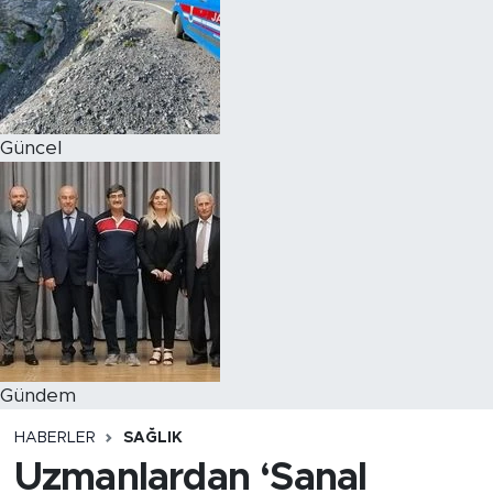
Magazin
Özel Haber
Güncel
Politika
Resmi İlanlar
Sağlık
Spor
Turizm
Gündem
HABERLER
SAĞLIK
Uzmanlardan ‘Sanal