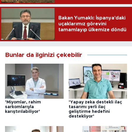
Bakan Yumaklı: İspanya'daki
uçaklarımız görevini
tamamlayıp ülkemize döndü
Bunlar da ilginizi çekebilir
‘Miyomlar, rahim
‘Yapay zeka destekli ilaç
sarkomlarıyla
tasarımı yerli ilaç
karıştırılabiliyor’
geliştirme hedefini
destekliyor’