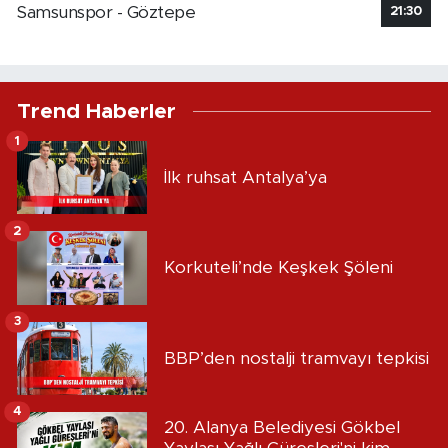
Samsunspor - Göztepe
21:30
Trend Haberler
1
İlk ruhsat Antalya’ya
2
Korkuteli’nde Keşkek Şöleni
3
BBP’den nostalji tramvayı tepkisi
4
20. Alanya Belediyesi Gökbel