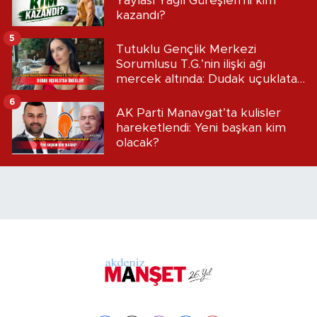
Yaylası Yağlı Güreşleri'ni kim
kazandı?
5
Tutuklu Gençlik Merkezi
Sorumlusu T.G.’nin ilişki ağı
mercek altında: Dudak uçuklatan
iddialar!
6
AK Parti Manavgat’ta kulisler
hareketlendi: Yeni başkan kim
olacak?