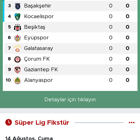
Başakşehir
0
0
3
Kocaelispor
0
0
4
Beşiktaş
0
0
5
Eyüpspor
0
0
6
Galatasaray
0
0
7
Çorum FK
0
0
8
Gaziantep FK
0
0
9
Alanyaspor
0
0
10
Detaylar için tıklayın
Süper Lig Fikstür
14 Ağustos, Cuma