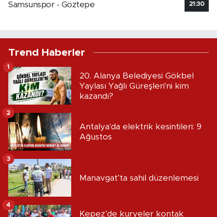
Samsunspor - Göztepe
21:30
Trend Haberler
1
20. Alanya Belediyesi Gökbel
Yaylası Yağlı Güreşleri'ni kim
kazandı?
2
Antalya'da elektrik kesintileri: 9
Ağustos
3
Manavgat’ta sahil düzenlemesi
4
Kepez’de kuryeler kontak