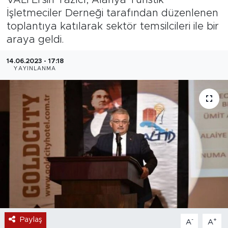
İşletmeciler Derneği tarafından düzenlenen
Magazin
toplantıya katılarak sektör temsilcileri ile bir
araya geldi.
Özel Haber
14.06.2023 - 17:18
Politika
YAYINLANMA
Resmi İlanlar
Sağlık
Spor
Turizm
Paylaş
-
+
A
A