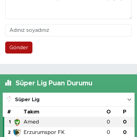
Gönder
Süper Lig Puan Durumu
Süper Lig
#
Takım
O
P
Amed
0
0
1
Erzurumspor FK
0
0
2