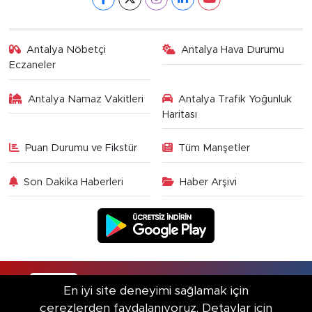
Antalya Nöbetçi
Antalya Hava Durumu
Eczaneler
Antalya Namaz Vakitleri
Antalya Trafik Yoğunluk
Haritası
Puan Durumu ve Fikstür
Tüm Manşetler
Son Dakika Haberleri
Haber Arşivi
RSS
Copyright © 2025. Her hakkı saklıdır.
En iyi site deneyimi sağlamak için
çerezlerden faydalanıyoruz. Detaylar için