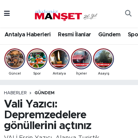
Asayiş
Antalya Nöbetçi Eczaneler
Antalya Haberleri
Resmi İlanlar
Gündem
Spo
Bilim & Teknoloji
Antalya Hava Durumu
Eğitim
Antalya Namaz Vakitleri
Ekonomi
Antalya Trafik Yoğunluk Haritası
Güncel
Spor
Antalya
İlçeler
Asayiş
Güncel
Süper Lig Puan Durumu ve Fikstür
HABERLER
GÜNDEM
Vali Yazıcı:
Gündem
Tüm Manşetler
Depremzedelere
İlçeler
Son Dakika Haberleri
gönüllerini açtınız
Kültür- Sanat
Haber Arşivi
VALİ Ersin Yazıcı, Alanya Turistik