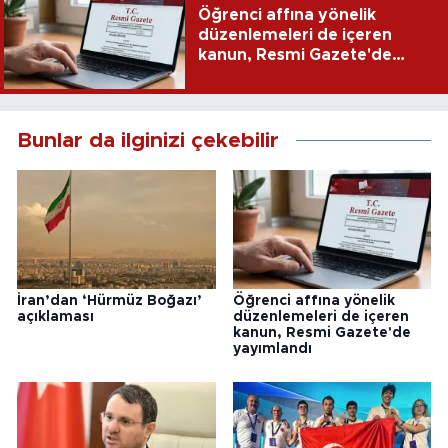
Öğrenci affına yönelik
düzenlemeleri de içeren
kanun, Resmi Gazete'de
yayımlandı
Bunlar da ilginizi çekebilir
İran’dan ‘Hürmüz Boğazı’
Öğrenci affına yönelik
açıklaması
düzenlemeleri de içeren
kanun, Resmi Gazete'de
yayımlandı