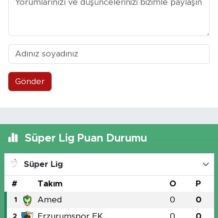
Gönder
Süper Lig Puan Durumu
Süper Lig
#
Takım
O
P
Amed
0
0
1
Erzurumspor FK
0
0
2