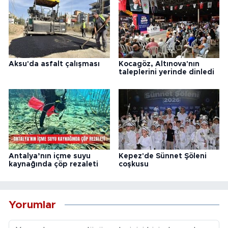
Aksu'da asfalt çalışması
Kocagöz, Altınova'nın
taleplerini yerinde dinledi
Antalya’nın içme suyu
Kepez'de Sünnet Şöleni
kaynağında çöp rezaleti
coşkusu
Yorumlar