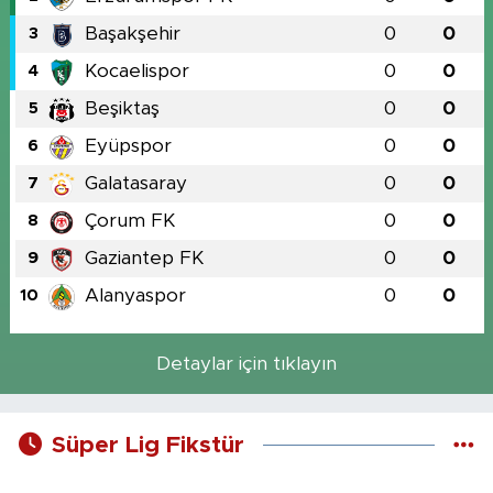
Başakşehir
0
0
3
Kocaelispor
0
0
4
Beşiktaş
0
0
5
Eyüpspor
0
0
6
Galatasaray
0
0
7
Çorum FK
0
0
8
Gaziantep FK
0
0
9
Alanyaspor
0
0
10
Detaylar için tıklayın
Süper Lig Fikstür