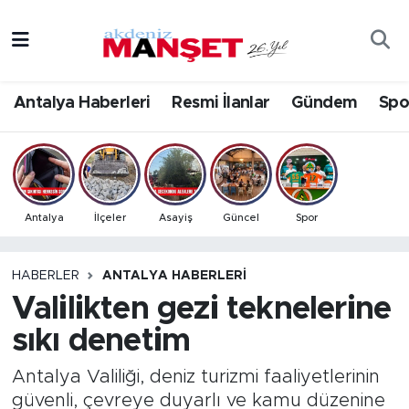
Asayiş
Antalya Nöbetçi Eczaneler
Antalya Haberleri
Resmi İlanlar
Gündem
Spo
Bilim & Teknoloji
Antalya Hava Durumu
Eğitim
Antalya Namaz Vakitleri
Ekonomi
Antalya Trafik Yoğunluk Haritası
Antalya
İlçeler
Asayiş
Güncel
Spor
Güncel
Süper Lig Puan Durumu ve Fikstür
HABERLER
ANTALYA HABERLERI
Valilikten gezi teknelerine
Gündem
Tüm Manşetler
sıkı denetim
İlçeler
Son Dakika Haberleri
Antalya Valiliği, deniz turizmi faaliyetlerinin
Kültür- Sanat
Haber Arşivi
güvenli, çevreye duyarlı ve kamu düzenine