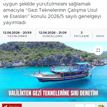
uygun şekilde yürütülmesini sağlamak
Magazin
amacıyla “Gezi Teknelerinin Çalışma Usul
ve Esasları” konulu 2026/5 sayılı genelgeyi
Özel Haber
yayımladı
Politika
12.06.2026 - 20:59
12.06.2026 - 21:09
3
2
YAYINLANMA
GÜNCELLEME
PAYLAŞIM
OKUNM
Resmi İlanlar
Sağlık
Spor
Turizm