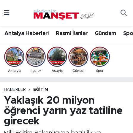
Asayiş
Antalya Nöbetçi Eczaneler
Antalya Haberleri
Resmi İlanlar
Gündem
Spo
Bilim & Teknoloji
Antalya Hava Durumu
Eğitim
Antalya Namaz Vakitleri
Ekonomi
Antalya Trafik Yoğunluk Haritası
Antalya
İlçeler
Asayiş
Güncel
Spor
Güncel
Süper Lig Puan Durumu ve Fikstür
HABERLER
EĞITIM
Yaklaşık 20 milyon
Gündem
Tüm Manşetler
öğrenci yarın yaz tatiline
İlçeler
Son Dakika Haberleri
girecek
Kültür- Sanat
Haber Arşivi
Milli Eğitim Bakanlığı’na bağlı ilk ve