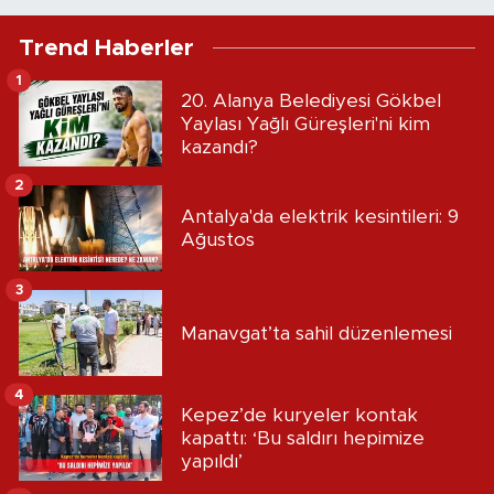
Trend Haberler
1
20. Alanya Belediyesi Gökbel
Yaylası Yağlı Güreşleri'ni kim
kazandı?
2
Antalya'da elektrik kesintileri: 9
Ağustos
3
Manavgat’ta sahil düzenlemesi
4
Kepez’de kuryeler kontak
kapattı: ‘Bu saldırı hepimize
yapıldı’