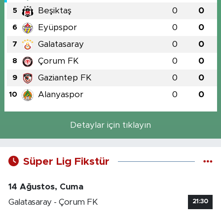
Beşiktaş
0
0
5
Eyüpspor
0
0
6
Galatasaray
0
0
7
Çorum FK
0
0
8
Gaziantep FK
0
0
9
Alanyaspor
0
0
10
Detaylar için tıklayın
Süper Lig Fikstür
14 Ağustos, Cuma
Galatasaray - Çorum FK
21:30