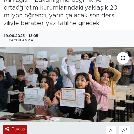
ortaöğretim kurumlarındaki yaklaşık 20
Magazin
milyon öğrenci, yarın çalacak son ders
ziliyle beraber yaz tatiline girecek.
Özel Haber
19.06.2025 - 13:05
Politika
YAYINLANMA
Resmi İlanlar
Sağlık
Spor
Turizm
Paylaş
-
+
A
A