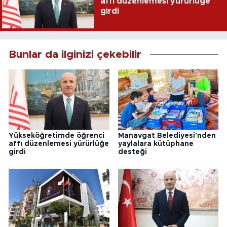
affı düzenlemesi yürürlüğe
girdi
Bunlar da ilginizi çekebilir
Yükseköğretimde öğrenci
Manavgat Belediyesi'nden
affı düzenlemesi yürürlüğe
yaylalara kütüphane
girdi
desteği