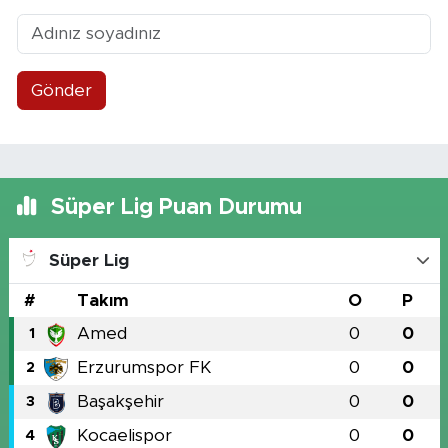
Gönder
Süper Lig Puan Durumu
Süper Lig
#
Takım
O
P
Amed
0
0
1
Erzurumspor FK
0
0
2
Başakşehir
0
0
3
Kocaelispor
0
0
4