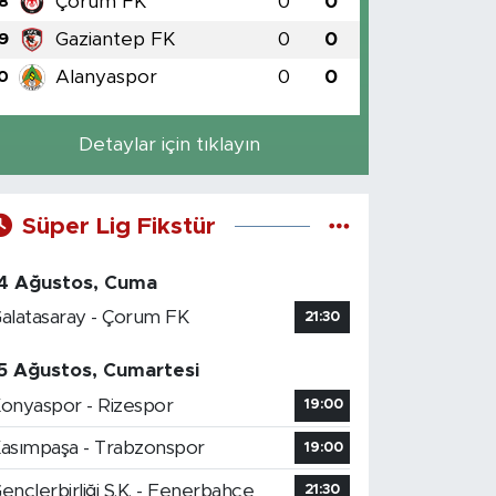
Çorum FK
0
0
8
Gaziantep FK
0
0
9
Alanyaspor
0
0
0
Detaylar için tıklayın
Süper Lig Fikstür
4 Ağustos, Cuma
alatasaray - Çorum FK
21:30
5 Ağustos, Cumartesi
onyaspor - Rizespor
19:00
asımpaşa - Trabzonspor
19:00
ençlerbirliği S.K. - Fenerbahçe
21:30