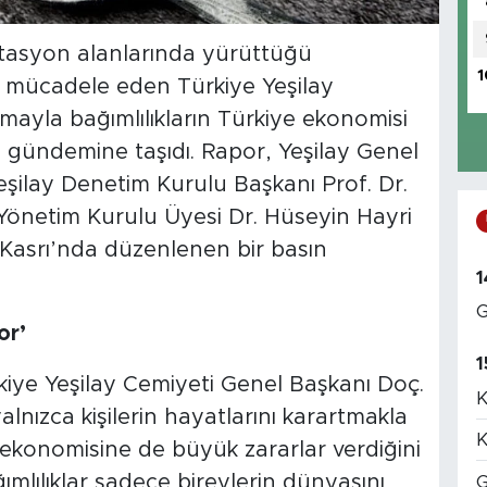
tasyon alanlarında yürüttüğü
1
kin mücadele eden Türkiye Yeşilay
ışmayla bağımlılıkların Türkiye ekonomisi
 gündemine taşıdı. Rapor, Yeşilay Genel
şilay Denetim Kurulu Başkanı Prof. Dr.
Yönetim Kurulu Üyesi Dr. Hüseyin Hayri
 Kasrı’nda düzenlenen bir basın
1
G
or’
1
iye Yeşilay Cemiyeti Genel Başkanı Doç.
K
alnızca kişilerin hayatlarını karartmakla
K
ekonomisine de büyük zararlar verdiğini
ımlılıklar sadece bireylerin dünyasını
G