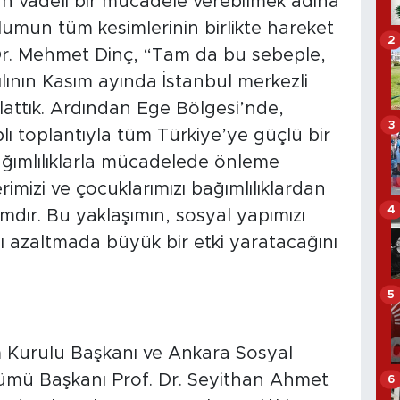
n vadeli bir mücadele verebilmek adına
lumun tüm kesimlerinin birlikte hareket
2
 Dr. Mehmet Dinç, “Tam da bu sebeple,
ılının Kasım ayında İstanbul merkezli
attık. Ardından Ege Bölgesi’nde,
3
lı toplantıyla tüm Türkiye’ye güçlü bir
bağımlılıklarla mücadelede önleme
imizi ve çocuklarımızı bağımlılıklardan
4
mdır. Bu yaklaşımın, sosyal yapımızı
 azaltmada büyük bir etki yaratacağını
5
m Kurulu Başkanı ve Ankara Sosyal
lümü Başkanı Prof. Dr. Seyithan Ahmet
6