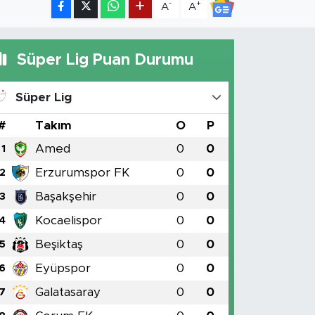
-
+
A
A
Süper Lig Puan Durumu
Süper Lig
#
Takım
O
P
Amed
0
0
1
Erzurumspor FK
0
0
2
Başakşehir
0
0
3
Kocaelispor
0
0
4
Beşiktaş
0
0
5
Eyüpspor
0
0
6
Galatasaray
0
0
7