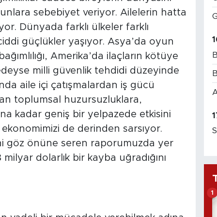
unlara sebebiyet veriyor. Ailelerin hatta
G
yor. Dünyada farklı ülkeler farklı
1
 ciddi güçlükler yaşıyor. Asya’da oyun
B
ağımlılığı, Amerika’da ilaçların kötüye
neredeyse milli güvenlik tehdidi düzeyinde
B
da aile içi çatışmalardan iş gücü
A
dan toplumsal huzursuzluklara,
na kadar geniş bir yelpazede etkisini
1
ekonomimizi de derinden sarsıyor.
S
tini göz önüne seren raporumuzda yer
8 milyar dolarlık bir kayba uğradığını
1