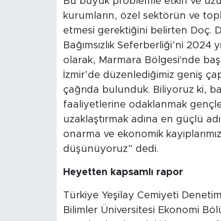
Bu büyük problemle etkin ve uzu
kurumların, özel sektörün ve top
etmesi gerektiğini belirten Doç.
Bağımsızlık Seferberliği’ni 2024 y
olarak, Marmara Bölgesi'nde başl
İzmir’de düzenlediğimiz geniş çap
çağrıda bulunduk. Biliyoruz ki, 
faaliyetlerine odaklanmak gençler
uzaklaştırmak adına en güçlü adı
onarma ve ekonomik kayıplarımızı
düşünüyoruz” dedi.
Heyetten kapsamlı rapor
Türkiye Yeşilay Cemiyeti Deneti
Bilimler Üniversitesi Ekonomi Bö