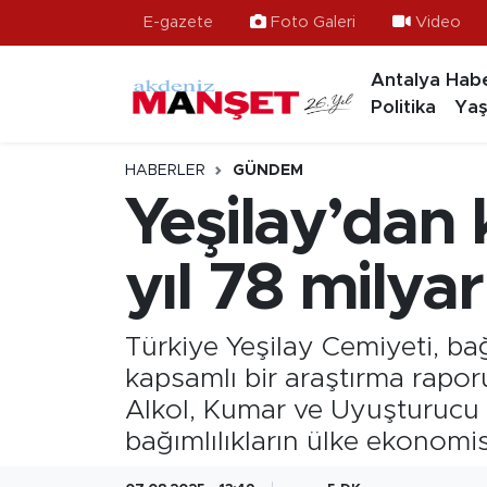
E-gazete
Foto Galeri
Video
Antalya Habe
Asayiş
Antalya Nöbetçi Eczaneler
Politika
Yaş
Bilim & Teknoloji
Antalya Hava Durumu
HABERLER
GÜNDEM
Eğitim
Antalya Namaz Vakitleri
Yeşilay’dan 
Ekonomi
Antalya Trafik Yoğunluk Haritası
yıl 78 milya
Güncel
Süper Lig Puan Durumu ve Fikstür
Türkiye Yeşilay Cemiyeti, ba
Gündem
Tüm Manşetler
kapsamlı bir araştırma rapor
Alkol, Kumar ve Uyuşturucu B
İlçeler
Son Dakika Haberleri
bağımlılıkların ülke ekonomi
Kültür- Sanat
Haber Arşivi