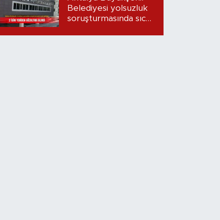
Belediyesi yolsuzluk
soruşturmasında sıcak
gelişme: 2 isim
yeniden gözaltına
alındı