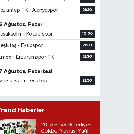
aziantep FK - Alanyaspor
21:30
6 Ağustos, Pazar
aşakşehir - Kocaelispor
19:00
eşiktaş - Eyüpspor
21:30
med - Erzurumspor FK
21:30
7 Ağustos, Pazartesi
amsunspor - Göztepe
21:30
Trend Haberler
20. Alanya Belediyesi
Gökbel Yaylası Yağlı