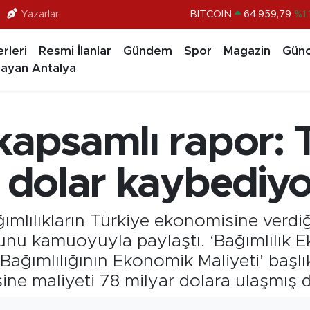
Yazarlar
DOLAR
47,7436
%0.1
EURO
55,2510
%0.3
rleri
Resmi İlanlar
Gündem
Spor
Magazin
Günc
STERLİN
64,4811
%0.3
ayan Antalya
GRAM ALTIN
6660.55
%0.0
BİST100
13.779
%-1
kapsamlı rapor: 
BITCOIN
64.959,79
%1.
r dolar kaybediyo
ğımlılıkların Türkiye ekonomisine verdi
unu kamuoyuyla paylaştı. ‘Bağımlılık E
ağımlılığının Ekonomik Maliyeti’ başlık
sine maliyeti 78 milyar dolara ulaşmış