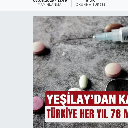
07.08.2025 - 13:49
5 DK
YAYINLANMA
OKUNMA SÜRESI
Magazin
Özel Haber
Politika
Resmi İlanlar
Sağlık
Spor
Turizm