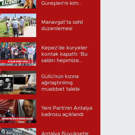
Güreşleri'ni kim
kazandı?
Manavgat’ta sahil
düzenlemesi
Kepez’de kuryeler
kontak kapattı: ‘Bu
saldırı hepimize
yapıldı’
Güllü'nün kızına
ağırlaştırılmış
müebbet talebi
Yeni Parti'nin Antalya
kadrosu açıklandı
Antalya Büyükşehir