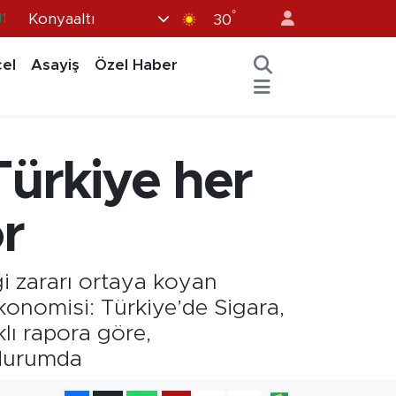
°
Konyaaltı
8
30
2
el
Asayiş
Özel Haber
8
3
4
Türkiye her
11
r
ği zararı ortaya koyan
konomisi: Türkiye’de Sigara,
lı rapora göre,
 durumda