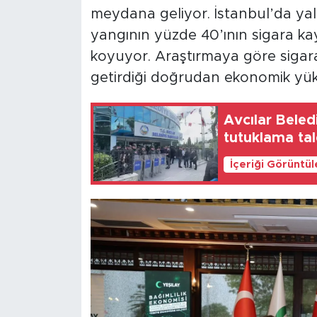
meydana geliyor. İstanbul’da yal
yangının yüzde 40’ının sigara ka
koyuyor. Araştırmaya göre sigara
getirdiği doğrudan ekonomik yük,
Avcılar Beled
tutuklama tal
İçeriği Görüntü