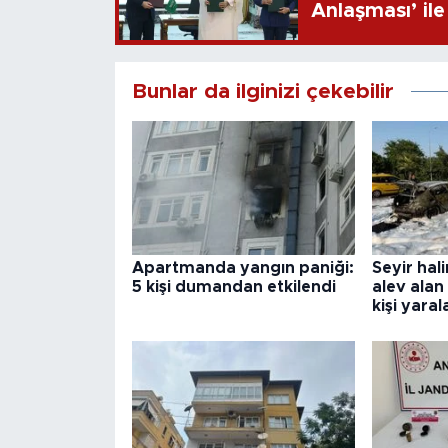
Anlaşması’ ile 
Bunlar da ilginizi çekebilir
Apartmanda yangın paniği:
Seyir hal
5 kişi dumandan etkilendi
alev alan
kişi yaral