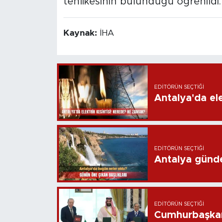
tehlikesinin bulunduğu öğrenildi.
Kaynak:
İHA
EDITÖRÜN SEÇTIĞI
Antalya'da ele
EDITÖRÜN SEÇTIĞI
Antalya günd
EDITÖRÜN SEÇTIĞI
Cumhurbaşkan