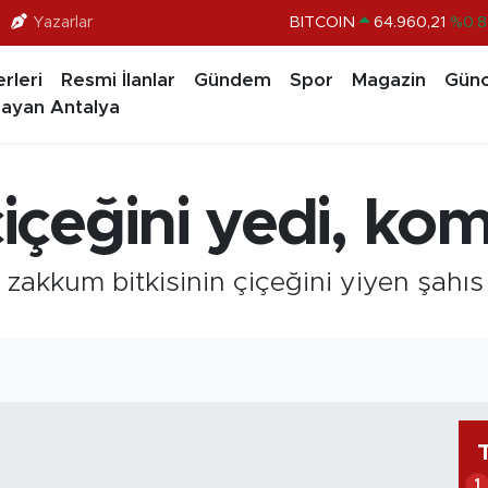
Yazarlar
BITCOIN
64.960,21
%0.8
DOLAR
47,7436
%0.1
rleri
Resmi İlanlar
Gündem
Spor
Magazin
Günc
EURO
55,2510
%0.3
ayan Antalya
STERLİN
64,4811
%0.3
GRAM ALTIN
6648.99
%2.5
çeğini yedi, kom
BİST100
13.779
%-1
zakkum bitkisinin çiçeğini yiyen şahı
1