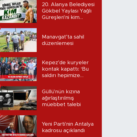
20. Alanya Belediyesi
Gökbel Yaylası Yağlı
Güreşleri'ni kim
kazandı?
Manavgat’ta sahil
düzenlemesi
Kepez’de kuryeler
kontak kapattı: ‘Bu
saldırı hepimize
yapıldı’
Güllü'nün kızına
ağırlaştırılmış
müebbet talebi
Yeni Parti'nin Antalya
kadrosu açıklandı