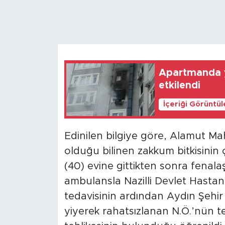
Magazin
Özel Haber
Politika
Apartmanda y
etkilendi
Resmi İlanlar
İçeriği Görüntü
Sağlık
Edinilen bilgiye göre, Alamut Maha
Spor
olduğu bilinen zakkum bitkisinin 
(40) evine gittikten sonra fenala
Turizm
ambulansla Nazilli Devlet Hastane
tedavisinin ardından Aydın Şehir
yiyerek rahatsızlanan N.Ö.’nün t