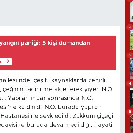
2
angın paniği: 5 kişi dumandan
3
le
llesi’nde, çeşitli kaynaklarda zehirli
4
çiçeğinin tadını merak ederek yiyen N.Ö.
ştı. Yapılan ihbar sonrasında N.Ö.
si’ne kaldırıldı. N.Ö. burada yapılan
5
 Hastanesi’ne sevk edildi. Zakkum çiçeği
edavisine burada devam edildiği, hayati