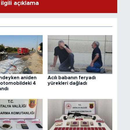
ilgili açıklama
indeyken aniden
Acılı babanın feryadı
 otomobildeki 4
yürekleri dağladı
andı