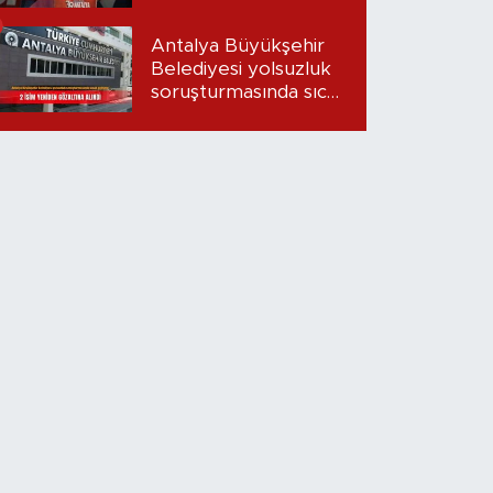
Antalya Büyükşehir
Belediyesi yolsuzluk
soruşturmasında sıcak
gelişme: 2 isim
yeniden gözaltına
alındı