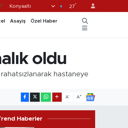
°
Konyaaltı
7
27
8
el
Asayiş
Özel Haber
2
8
9
alık oldu
4
s rahatsızlanarak hastaneye
-
+
A
A
Trend Haberler