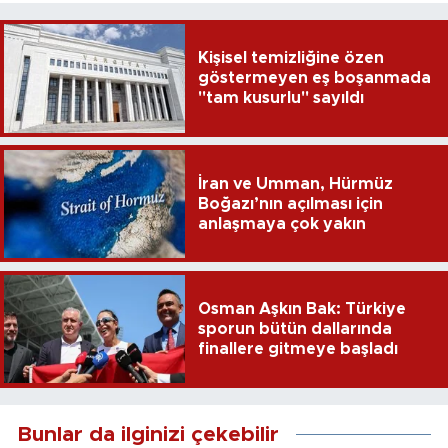
Kişisel temizliğine özen
göstermeyen eş boşanmada
"tam kusurlu" sayıldı
İran ve Umman, Hürmüz
Boğazı’nın açılması için
anlaşmaya çok yakın
Osman Aşkın Bak: Türkiye
sporun bütün dallarında
finallere gitmeye başladı
Bunlar da ilginizi çekebilir