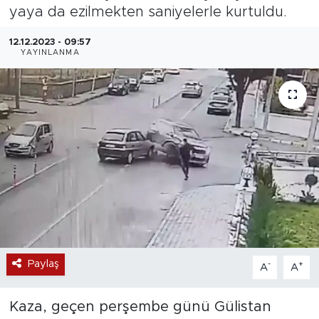
yaya da ezilmekten saniyelerle kurtuldu.
Magazin
12.12.2023 - 09:57
YAYINLANMA
Özel Haber
Politika
Resmi İlanlar
Sağlık
Spor
Turizm
Paylaş
-
+
A
A
Kaza, geçen perşembe günü Gülistan