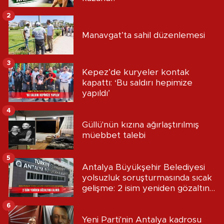
2
Manavgat’ta sahil düzenlemesi
3
Kepez’de kuryeler kontak
kapattı: ‘Bu saldırı hepimize
yapıldı’
4
Güllü'nün kızına ağırlaştırılmış
müebbet talebi
5
Antalya Büyükşehir Belediyesi
yolsuzluk soruşturmasında sıcak
gelişme: 2 isim yeniden gözaltına
alındı
6
Yeni Parti'nin Antalya kadrosu