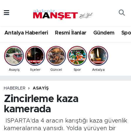
Asayiş
Antalya Nöbetçi Eczaneler
Antalya Haberleri
Resmi İlanlar
Gündem
Spo
Bilim & Teknoloji
Antalya Hava Durumu
Eğitim
Antalya Namaz Vakitleri
Ekonomi
Antalya Trafik Yoğunluk Haritası
Asayiş
İlçeler
Güncel
Spor
Antalya
Güncel
Süper Lig Puan Durumu ve Fikstür
HABERLER
ASAYIŞ
Zincirleme kaza
Gündem
Tüm Manşetler
kamerada
İlçeler
Son Dakika Haberleri
ISPARTA'da 4 aracın karıştığı kaza güvenlik
Kültür- Sanat
Haber Arşivi
kameralarına yansıdı. Yolda yürüyen bir