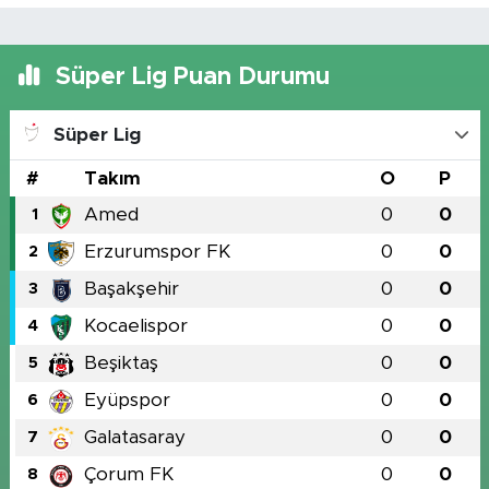
Süper Lig Puan Durumu
Süper Lig
#
Takım
O
P
Amed
0
0
1
Erzurumspor FK
0
0
2
Başakşehir
0
0
3
Kocaelispor
0
0
4
Beşiktaş
0
0
5
Eyüpspor
0
0
6
Galatasaray
0
0
7
Çorum FK
0
0
8