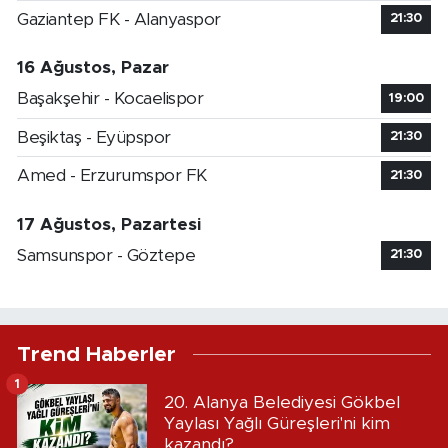
Gaziantep FK - Alanyaspor
21:30
16 Ağustos, Pazar
Başakşehir - Kocaelispor
19:00
Beşiktaş - Eyüpspor
21:30
Amed - Erzurumspor FK
21:30
17 Ağustos, Pazartesi
Samsunspor - Göztepe
21:30
Trend Haberler
1
20. Alanya Belediyesi Gökbel
Yaylası Yağlı Güreşleri'ni kim
kazandı?