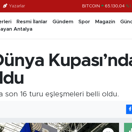
BITCOIN
65.130,04
%1
Yazarlar
DOLAR
47,7106
%0.1
rleri
Resmi İlanlar
Gündem
Spor
Magazin
Günc
EURO
55,1652
%0.2
ayan Antalya
STERLİN
64,4046
%0.3
GRAM ALTIN
6648.99
%2.5
ünya Kupası’nda
BİST100
13.773
%-1
oldu
on 16 turu eşleşmeleri belli oldu.