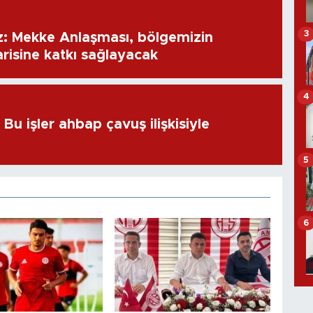
3
: Mekke Anlaşması, bölgemizin
risine katkı sağlayacak
4
u işler ahbap çavuş ilişkisiyle
5
6