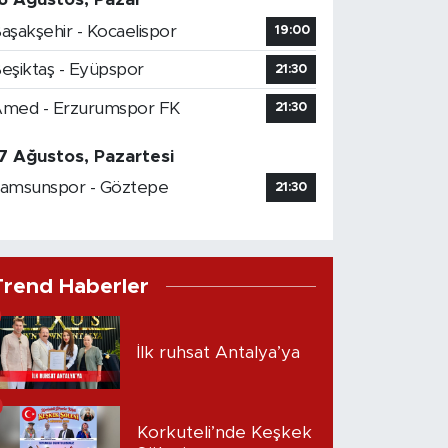
aşakşehir - Kocaelispor
19:00
eşiktaş - Eyüpspor
21:30
med - Erzurumspor FK
21:30
7 Ağustos, Pazartesi
amsunspor - Göztepe
21:30
Trend Haberler
İlk ruhsat Antalya’ya
Korkuteli’nde Keşkek