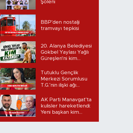
Şöleni
BBP’den nostalji
tramvayı tepkisi
20. Alanya Belediyesi
Gökbel Yaylası Yağlı
Güreşleri'ni kim
kazandı?
Tutuklu Gençlik
Merkezi Sorumlusu
T.G.’nin ilişki ağı
mercek altında:
Dudak uçuklatan
AK Parti Manavgat’ta
iddialar!
kulisler hareketlendi:
Yeni başkan kim
olacak?