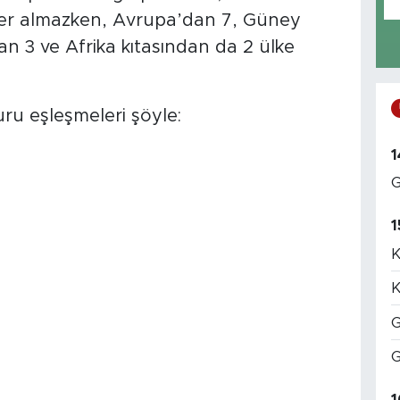
yer almazken, Avrupa’dan 7, Güney
 3 ve Afrika kıtasından da 2 ülke
ru eşleşmeleri şöyle:
1
G
1
K
K
G
G
1