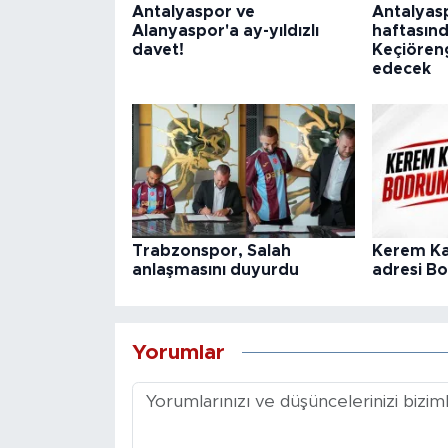
Antalyaspor ve
Antalyaspo
Alanyaspor'a ay-yıldızlı
haftasın
davet!
Keçiören
edecek
Trabzonspor, Salah
Kerem Ka
anlaşmasını duyurdu
adresi B
Yorumlar