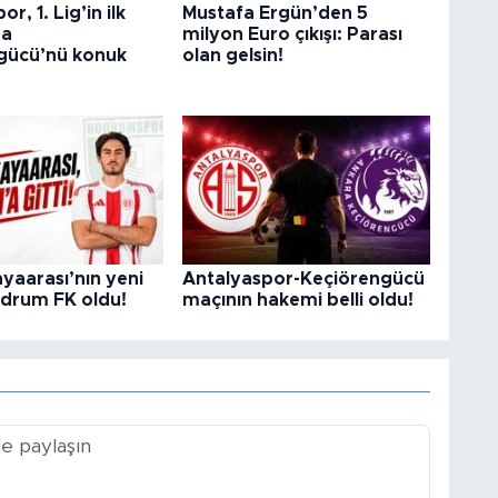
r, 1. Lig’in ilk
Mustafa Ergün’den 5
da
milyon Euro çıkışı: Parası
gücü’nü konuk
olan gelsin!
yaarası’nın yeni
Antalyaspor-Keçiörengücü
odrum FK oldu!
maçının hakemi belli oldu!