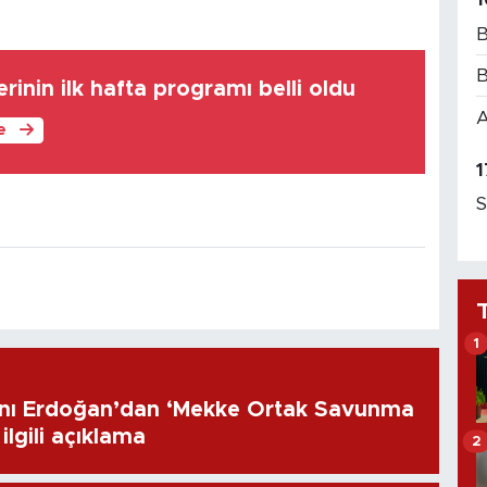
B
B
rinin ilk hafta programı belli oldu
A
le
1
S
1
ı Erdoğan’dan ‘Mekke Ortak Savunma
ilgili açıklama
2