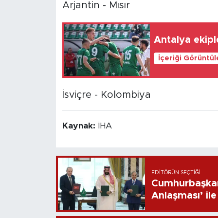
Arjantin - Mısır
Antalya ekiple
İçeriği Görüntü
İsviçre - Kolombiya
Kaynak:
İHA
EDITÖRÜN SEÇTIĞI
Cumhurbaşkan
Anlaşması’ ile 