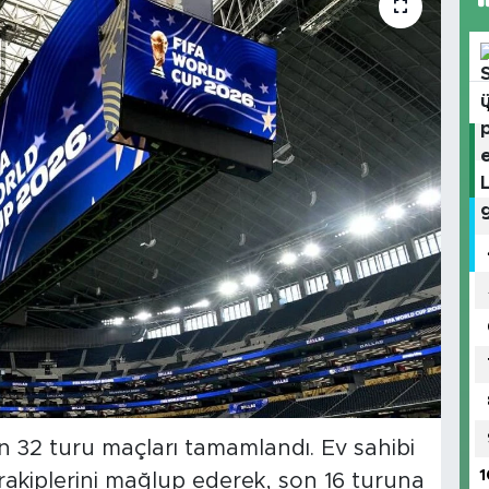
32 turu maçları tamamlandı. Ev sahibi
1
akiplerini mağlup ederek, son 16 turuna