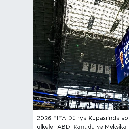
Magazin
Özel Haber
Politika
Resmi İlanlar
Sağlık
Spor
Turizm
2026 FIFA Dünya Kupası’nda son 
ülkeler ABD, Kanada ve Meksika r