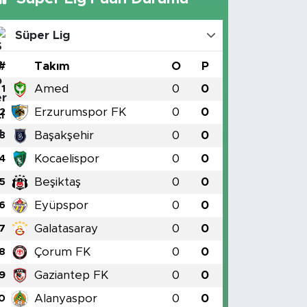
Süper Lig
#
Takım
O
P
Amed
0
0
1
Erzurumspor FK
0
0
2
Başakşehir
0
0
3
Kocaelispor
0
0
4
Beşiktaş
0
0
5
Eyüpspor
0
0
6
Galatasaray
0
0
7
Çorum FK
0
0
8
Gaziantep FK
0
0
9
Alanyaspor
0
0
0