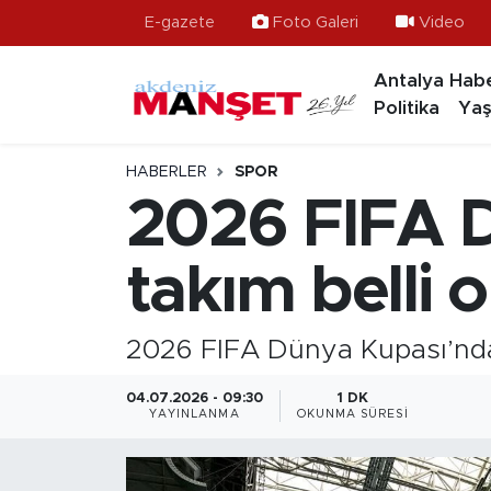
E-gazete
Foto Galeri
Video
Antalya Habe
Asayiş
Hava Durumu
Politika
Yaş
Bilim & Teknoloji
Trafik Durumu
HABERLER
SPOR
Eğitim
Süper Lig Puan Durumu ve Fikstür
2026 FIFA D
Ekonomi
Tüm Manşetler
takım belli 
Güncel
Son Dakika Haberleri
2026 FIFA Dünya Kupası’nda s
Gündem
Haber Arşivi
04.07.2026 - 09:30
1 DK
İlçeler
YAYINLANMA
OKUNMA SÜRESI
Kültür- Sanat