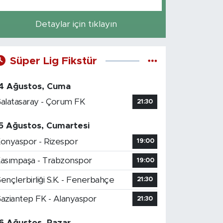
Detaylar için tıklayın
Süper Lig Fikstür
4 Ağustos, Cuma
alatasaray - Çorum FK
21:30
5 Ağustos, Cumartesi
onyaspor - Rizespor
19:00
asımpaşa - Trabzonspor
19:00
ençlerbirliği S.K. - Fenerbahçe
21:30
aziantep FK - Alanyaspor
21:30
6 Ağustos, Pazar