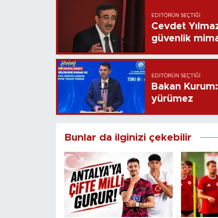
EDITÖRÜN SEÇTIĞI
Cevdet Yılmaz
güvenlik mima
EDITÖRÜN SEÇTIĞI
Bakan Kurum: B
yürümez
Bunlar da ilginizi çekebilir