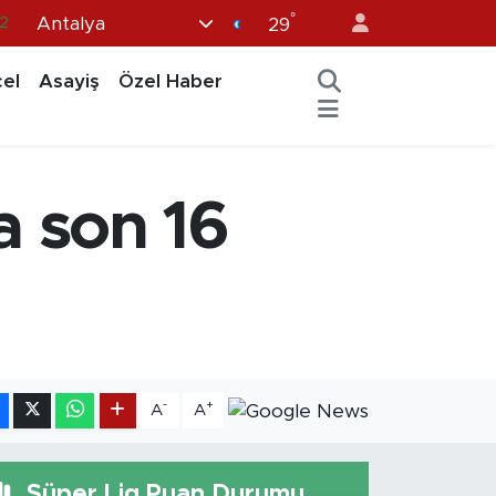
.2
°
Antalya
29
7
el
Asayiş
Özel Haber
7
5
9
 son 16
9
-
+
A
A
Süper Lig Puan Durumu